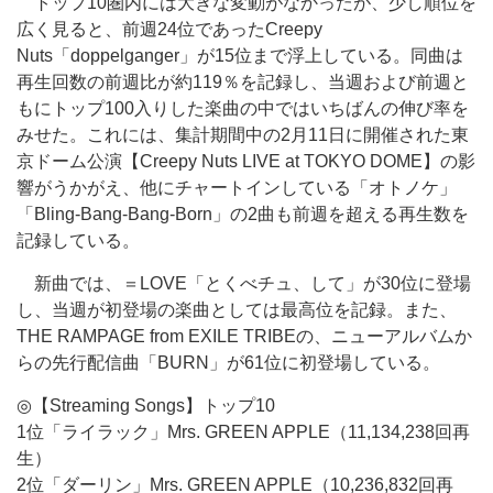
トップ10圏内には大きな変動がなかったが、少し順位を
広く見ると、前週24位であったCreepy
Nuts「doppelganger」が15位まで浮上している。同曲は
再生回数の前週比が約119％を記録し、当週および前週と
もにトップ100入りした楽曲の中ではいちばんの伸び率を
みせた。これには、集計期間中の2月11日に開催された東
京ドーム公演【Creepy Nuts LIVE at TOKYO DOME】の影
響がうかがえ、他にチャートインしている「オトノケ」
「Bling-Bang-Bang-Born」の2曲も前週を超える再生数を
記録している。
新曲では、＝LOVE「とくべチュ、して」が30位に登場
し、当週が初登場の楽曲としては最高位を記録。また、
THE RAMPAGE from EXILE TRIBEの、ニューアルバムか
らの先行配信曲「BURN」が61位に初登場している。
◎【Streaming Songs】トップ10
1位「ライラック」Mrs. GREEN APPLE（11,134,238回再
生）
2位「ダーリン」Mrs. GREEN APPLE（10,236,832回再