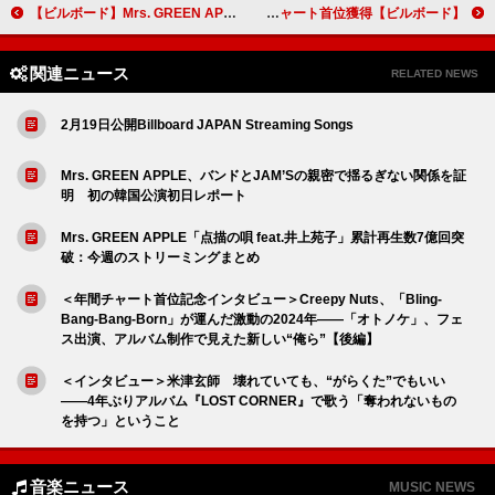
【ビルボード】Mrs. GREEN APPLE「ライラック」が総合首位返り咲き、ケンドリック・ラマー「ノット・ライク・アス」がチャートイン
【ビルボード】Mrs. GREEN APPLE「ライラック」通算24週目のアニメチャート首位獲得
関連ニュース
RELATED NEWS
2月19日公開Billboard JAPAN Streaming Songs
Mrs. GREEN APPLE、バンドとJAM’Sの親密で揺るぎない関係を証
明 初の韓国公演初日レポート
Mrs. GREEN APPLE「点描の唄 feat.井上苑子」累計再生数7億回突
破：今週のストリーミングまとめ
＜年間チャート首位記念インタビュー＞Creepy Nuts、「Bling-
Bang-Bang-Born」が運んだ激動の2024年――「オトノケ」、フェ
ス出演、アルバム制作で見えた新しい“俺ら”【後編】
＜インタビュー＞米津玄師 壊れていても、“がらくた”でもいい
――4年ぶりアルバム『LOST CORNER』で歌う「奪われないもの
を持つ」ということ
音楽ニュース
MUSIC NEWS