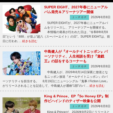
SUPER EIGHT、2027年春にニューアル
バム発売＆アリーナツアー開催
2026年8月8日
Ｊ－ＰＯＰ
SUPER EIGHTが、2027年春にニューアルバ
ムをリリースし、アリーナツアーを開催する。
本情報の発表が行われた日は、“令和8年8月8
日”という「888」が並ぶ“超八（スーパーエイト）の日”。SUPER EIGHTは、前
日に行われ …
続きを読む
中島健人が『オールナイトニッポン』パ
ーソナリティ、人生相談を受け『遊戯
王』の話をするコーナーも
2026年8月8日
Ｊ－ＰＯＰ
中島健人が、2026年8月14日深夜に放送とな
るニッポン放送『オールナイトニッポン』のパ
ーソナリティを担当する。 8月19日にニューシングル『鬼事 / Fiction Love』
がリリースされることを記念して、中島健人が通称“1部”のパ …
続きを読む
King & Prince、EP『So Honey EP』制
作ビハインドのティザー映像を公開
2026年8月8日
Ｊ－ＰＯＰ
King & Princeが、2026年9月2日にリリースと