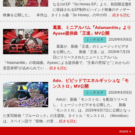
なる1st EP『So Honey EP』より、初回限定盤B
に収録されるEP制作ビハインド映像のティザー
映像を公開した。 本作は、タイトル曲「So Honey」の中の印 …
続きを読む
葛葉、ミニアルバム『Adamantite』より
Ayase提供曲「王道」MV公開
2026年8月8日
Ｊ－ＰＯＰ
葛葉が、新曲「王道」のミュージックビデオ
を公開した。 新曲「王道」は、2026年7月29
日にリリースされたニューミニアルバム
『Adamantite』の収録曲。Ayaseによる提供曲で、“王者の苦悩”と“これからの
意思表明”が込められてい …
続きを読む
Ado、ビビッドでエネルギッシュな「モ
ンストロ」MV公開
2026年8月8日
Ｊ－ＰＯＰ
Adoが、新曲「モンストロ」を配信リリース
し、ミュージックビデオを公開した。 新曲
「モンストロ」は、2026年8月7日に公開となっ
た実写映画『ブルーロック』の主題歌。タイトル「モンストロ」（Monstruo）
は、スペイン語で「怪物」の意 …
続きを読む
more »