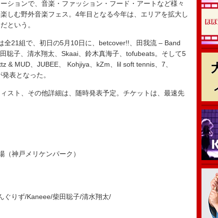
ーションで、音楽・ファッション・フード・アートなど様々
楽しむ野外音楽フェス。4年目となる今年は、エリアを拡大し
定だという。
で、初日の5月10日に、betcover!!、田我流 – Band
、柴田聡子、清水翔太、Skaai、鈴木真海子、tofubeats。そして5
 MUD、JUBEE、 Kohjiya、kZm、lil soft tennis、7、
の出演が発表となった。
ィスト、その他詳細は、随時発表予定。チケットは、最速先
特設会場（神戸メリケンパーク）
odo/どんぐりず/Kaneee/柴田聡子/清水翔太/