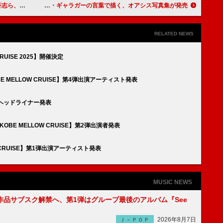
楽曲を書き下ろし
写真家ケヴィン・カミンズ×ノエル・ギャラガーの言葉で描く、オアシス写真集が発売
RELATED NEWS
UISE 2025】開催決定
【KOBE MELLOW CRUISE】第4弾出演アーティスト発表
目のヘッドライナー発表
OBE MELLOW CRUISE】第2弾出演者発表
OW CRUISE】第1弾出演アーティスト発表
MUSIC NEWS
全作品サブスク解禁へ、第1弾はグループ最後のアルバム『See
2026年8月7日
Ｊ－ＰＯＰ