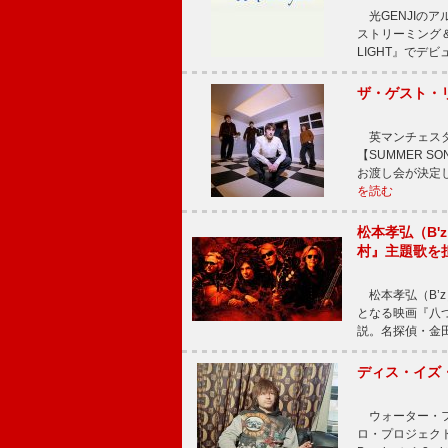
光GENJIのアル
ストリーミング＆
LIGHT』でデビ
ザ・ゲスト・
英マンチェスタ
【SUMMER 
お渡し会が決定
を読む
松本孝弘（B
村』主題歌を
松本孝弘（B’z）率
となる映画『八
説。名探偵・金田
ディス・イズ・
ウォーター・フ
ロ・プロジェクト、