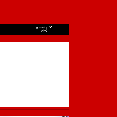
オーヴォ
OVO