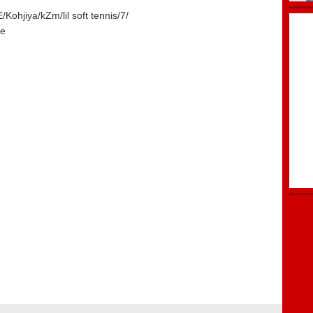
jiya/kZm/lil soft tennis/7/
re