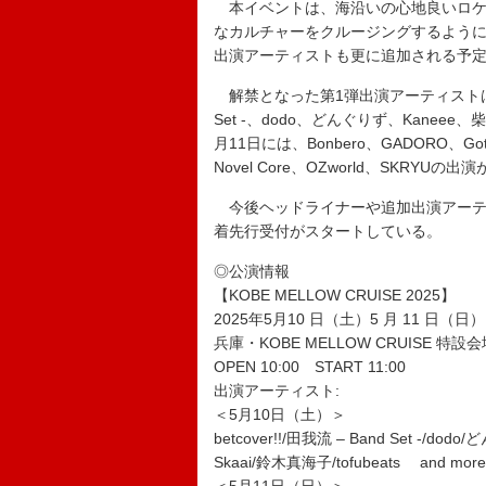
本イベントは、海沿いの心地良いロケ
なカルチャーをクルージングするように
出演アーティストも更に追加される予
解禁となった第1弾出演アーティストは全21組
Set -、dodo、どんぐりず、Kaneee
月11日には、Bonbero、GADORO、Gottz &
Novel Core、OZworld、SKRYU
今後ヘッドライナーや追加出演アーテ
着先行受付がスタートしている。
◎公演情報
【KOBE MELLOW CRUISE 2025】
2025年5月10 日（土）5 月 11 日（日）
兵庫・KOBE MELLOW CRUISE 
OPEN 10:00 START 11:00
出演アーティスト:
＜5月10日（土）＞
betcover!!/田我流 – Band Set -/d
Skaai/鈴木真海子/tofubeats and more