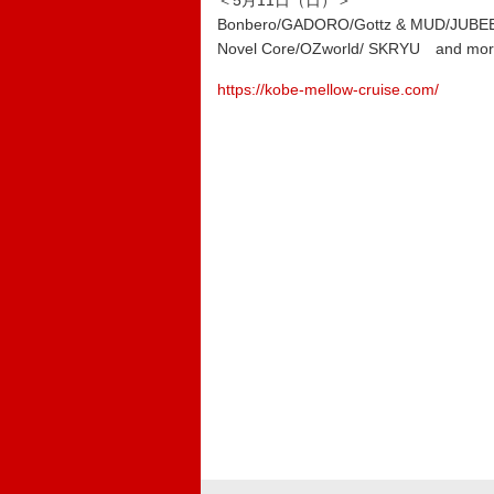
＜5月11日（日）＞
Bonbero/GADORO/Gottz & MUD/JUBEE/Koh
Novel Core/OZworld/ SKRYU and mo
https://kobe-mellow-cruise.com/