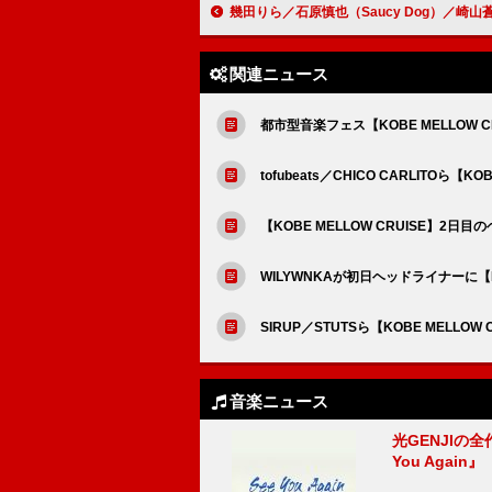
幾田りら／石原慎也（Saucy Dog）／崎山蒼志ら、映画『パリピ孔明 THE MOVIE』
関連ニュース
都市型音楽フェス【KOBE MELLOW CR
tofubeats／CHICO CARLITOら
【KOBE MELLOW CRUISE】2日
WILYWNKAが初日ヘッドライナーに【K
SIRUP／STUTSら【KOBE MELL
音楽ニュース
光GENJIの
You Again』