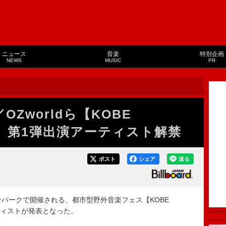
ニュース
音楽
特別企画
NEWS
MUSIC
PR
e／OZworldら【KOBE
SE】第1弾出演アーティスト解禁
ポスト
シェア
送る
ケンパークで開催される、都市型野外音楽フェス【KOBE
ーティストが発表となった。