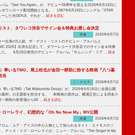
バム『See You Again』が、デビュー39周年を迎える2026年8月19日に
ダウンロード配信開始となる。 1987年8月19日にシングル『STAR
ューした光GENJI。それか …
続きを読む
リスト、タワレコ渋谷でサイン会＆特典お渡し会決定
2026年8月7日
洋楽
ー出身の5人組、ザ・ゲスト・リストのデビュー・アルバムと
SONIC 2026】出演を記念して、タワーレコード渋谷店でのサイン会＆特典
した。 8月28日発売のデビュー・アルバム『サムシング・リア …
続き
'z）率いるTMG、尾上松也が金田一耕助に扮する映画『八つ墓
担当
2026年8月7日
Ｊ－ＰＯＰ
いるTMG（Tak Matsumoto Group）が、2026年9月18日に全国公開
つ墓村』の主題歌を担当する。 本映画の原作は、横溝正史による同名小
一耕助の初登場から80 …
続きを読む
ローレライ、幻想的な「Oh No Now My」MV公開
2026年8月7日
洋楽
ロム・ユア・アイズの中心人物として知られるネイト・エイモスのソ
ディス・イズ・ローレライが、ニュー・アルバム『The Singer In My