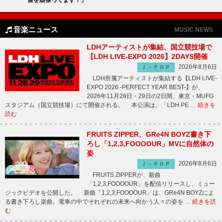
音楽ニュース
MUSIC NEWS
LDHアーティストが集結、国立競技場で
【LDH LIVE-EXPO 2026】2DAYS開催
2026年8月6日
Ｊ－ＰＯＰ
LDH所属アーティストが集結する【LDH LIVE-
EXPO 2026 -PERFECT YEAR BEST-】が、
2026年11月28日・29日の2日間、東京・MUFG
スタジアム（国立競技場）にて開催される。 本公演は、「LDH PE …
続きを
読む
FRUITS ZIPPER、GRe4N BOYZ書き下
ろし「1,2,3,FOOOOUR」MVに自然体の
姿
2026年8月6日
Ｊ－ＰＯＰ
FRUITS ZIPPERが、新曲
「1,2,3,FOOOOUR」を配信リリースし、ミュー
ジックビデオを公開した。 新曲「1,2,3,FOOOOUR」は、GRe4N BOYZによ
る書き下ろし楽曲。電車の中でそれぞれの未来へ向かう人々の姿を …
続きを読
む