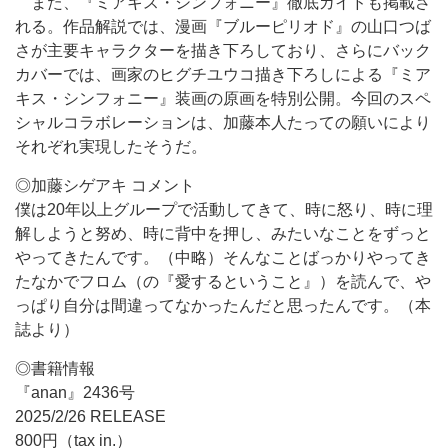
また、『ミアキス・シンフォニー』徹底ガイドも掲載さ
れる。作品解説では、漫画『ブルーピリオド』の山口つば
さが主要キャラクターを描き下ろしており、さらにバック
カバーでは、画家のヒグチユウコ描き下ろしによる『ミア
キス・シンフォニー』装画の原画を特別公開。今回のスペ
シャルコラボレーションは、加藤本人たっての願いにより
それぞれ実現したそうだ。
◎加藤シゲアキ コメント
僕は20年以上グループで活動してきて、時に怒り、時に理
解しようと努め、時に背中を押し、みたいなことをずっと
やってきたんです。（中略）そんなことばっかりやってき
たなかでフロム（の『愛するということ』）を読んで、や
っぱり自分は間違ってなかったんだと思ったんです。（本
誌より）
◎書籍情報
『anan』2436号
2025/2/26 RELEASE
800円（tax in.）