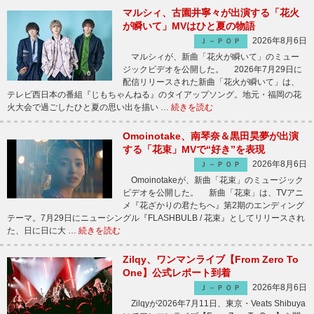
マルシィ、古園井寧々が出演する「花火
が瞬いて」MVはひと夏の物語
2026年8月6日
Ｊ－ＰＯＰ
マルシィが、新曲「花火が瞬いて」のミュー
ジックビデオを公開した。 2026年7月29日に
配信リリースされた新曲「花火が瞬いて」は、
テレビ西日本の番組『じもちゃんねる』のタイアップソング。地元・福岡の花
火大会で過ごしたひと夏の思い出を描い …
続きを読む
Omoinotake、南琴奈＆黒田昊夢が出演
する「花束」MVで“好き”を表現
2026年8月6日
Ｊ－ＰＯＰ
Omoinotakeが、新曲「花束」のミュージック
ビデオを公開した。 新曲「花束」は、TVアニ
メ『花ざかりの君たちへ』第2期のエンディング
テーマ。7月29日にニューシングル『FLASHBULB / 花束』としてリリースされ
た、日に日に大 …
続きを読む
Zilqy、ワンマンライブ【From Zero To
One】公式レポート到着
2026年8月6日
Ｊ－ＰＯＰ
Zilqyが2026年7月11日、東京・Veats Shibuya