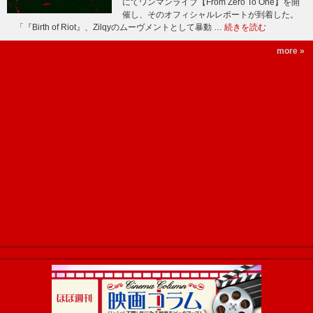
にてワンマンライブ【From Zero To One】を開
催し、そのオフィシャルレポートが到着した。
「『Birth of Riot』、Zilqyのムーヴメントとして暴動 …
続きを読む
more »