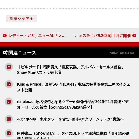
加藤シゲアキ
レディー・ガガ、ニューAL『メイへム』からの歌詞を公式サイトで予告か
高校生ブラスバンドコンサート【甲子園ブラスバンドフェスティバル2025】6月に開催
関連ニュース
RELATED NEWS
【ビルボード】増田貴久『喜怒哀楽』アルバム・セールス首位、
Snow Manベストは売上増
King & Prince、最新SG『HEART』収録の特典映像第二弾ダイジェ
スト公開
timelesz、改名後初となるツアーの映像作品が2025年1月音楽ビデ
オ・セールス首位【SoundScan Japan調べ】
Aぇ! group、東京タワーを含む5都市の“タワージャック”実施へ
向井康二（Snow Man）、タイのBLドラマ主演に挑戦「タイ語の練
習を頑張ってます！」