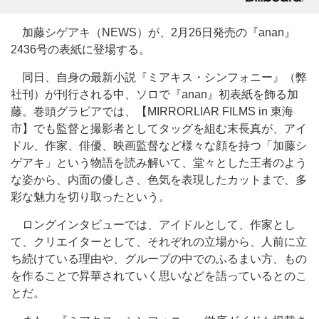
加藤シゲアキ（NEWS）が、2月26日発売の『anan』
2436号の表紙に登場する。
同日、自身の最新小説『ミアキス・シンフォニー』（弊
社刊）が刊行される中、ソロで『anan』初表紙を飾る加
藤。巻頭グラビアでは、【MIRRORLIAR FILMS in 東海
市】でも監督と撮影者としてタッグを組む末長真が、アイ
ドル、作家、俳優、映画監督など様々な顔を持つ「加藤シ
ゲアキ」という物語を読み解いて、堂々とした王者のよう
な姿から、内面の優しさ、色気を表現したカットまで、多
彩な魅力を切り取ったという。
ロングインタビューでは、アイドルとして、作家とし
て、クリエイターとして、それぞれの立場から、人前に立
ち続けている理由や、グループの中でのふるまい方、もの
を作ることで昇華されていく思いなどを語っているとのこ
とだ。