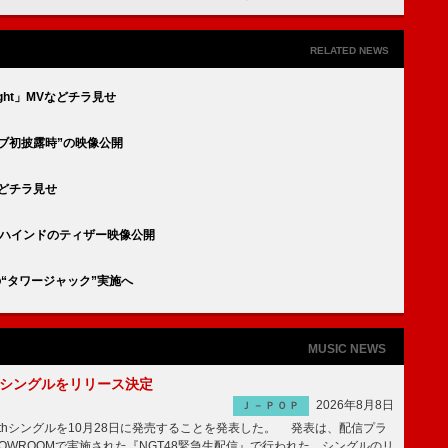
RELATED NEWS
 Night」MVなどチラ見せ
」“ライブ初披露時”の映像公開
MVなどチラ見せ
」MVビハインドのティザー映像公開
市の“タワージャック”実施へ
MUSIC NEWS
2thシングルをリリース決定
2026年8月8日
Ｊ－ＰＯＰ
2thシングルを10月28日に発売することを発表した。 発表は、配信プラ
OWROOMで実施された『NGT48緊急生配信』で行われた。シングルのリ