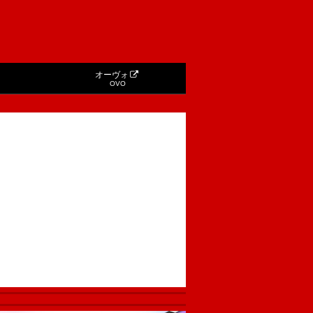
オーヴォ
OVO