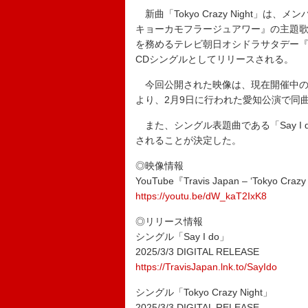
新曲「Tokyo Crazy Night」
キョーカモフラージュアワー』の主題歌
を務めるテレビ朝日オシドラサタデー『ホ
CDシングルとしてリリースされる。
今回公開された映像は、現在開催中のアリーナツアー【
より、2月9日に行われた愛知公演で同
また、シングル表題曲である「Say I do」
されることが決定した。
◎映像情報
YouTube『Travis Japan – ‘Tokyo Crazy 
https://youtu.be/dW_kaT2IxK8
◎リリース情報
シングル「Say I do」
2025/3/3 DIGITAL RELEASE
https://TravisJapan.lnk.to/SayIdo
シングル「Tokyo Crazy Night」
2025/3/3 DIGITAL RELEASE