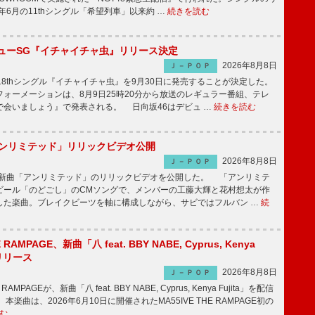
5年6月の11thシングル「希望列車」以来約 …
続きを読む
ニューSG『イチャイチャ虫』リリース決定
2026年8月8日
Ｊ－ＰＯＰ
8thシングル『イチャイチャ虫』を9月30日に発売することが決定した。
ォーメーションは、8月9日25時20分から放送のレギュラー番組、テレ
で会いましょう』で発表される。 日向坂46はデビュ …
続きを読む
「アンリミテッド」リリックビデオ公開
2026年8月8日
Ｊ－ＰＯＰ
、最新曲「アンリミテッド」のリリックビデオを公開した。 「アンリミテ
ビール「のどごし」のCMソングで、メンバーの工藤大輝と花村想太が作
した楽曲。ブレイクビーツを軸に構成しながら、サビではフルバン …
続
E RAMPAGE、新曲「八 feat. BBY NABE, Cyprus, Kenya
信リリース
2026年8月8日
Ｊ－ＰＯＰ
RAMPAGEが、新曲「八 feat. BBY NABE, Cyprus, Kenya Fujita」を配信
楽曲は、2026年6月10日に開催されたMA55IVE THE RAMPAGE初の
む