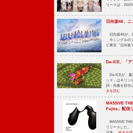
リースは、202
日向坂46、
日向坂46が、1
今シングルのフ
ビ東京『日向坂
Da-iCE、
Da-iCEが
ッド」はキリン
詞・作曲を担当
きを読む
MA55IVE TH
Fujita」配
MA55IVE THE 
リリースした。 本
日本 …
続きを読