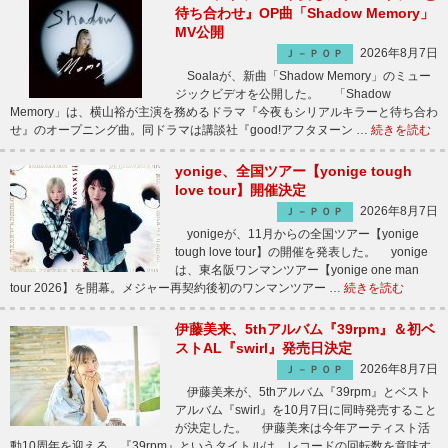
待ち合わせ』OP曲「Shadow Memory」
MV公開
2026年8月7日
Ｊ－ＰＯＰ
Soalaが、新曲「Shadow Memory」のミュー
ジックビデオを公開した。 「Shadow
Memory」は、横山裕が主演を務めるドラマ『今夜もシリアルキラーと待ち合わ
せ』のオープニング曲。同ドラマは講談社『good!アフタヌーン …
続きを読む
yonige、全国ツアー【yonige tough
love tour】開催決定
2026年8月7日
Ｊ－ＰＯＰ
yonigeが、11月からの全国ツアー【yonige
tough love tour】の開催を発表した。 yonige
は、東名阪ワンマンツアー【yonige one man
tour 2026】を開幕。メジャー再契約後初のワンマンツアー …
続きを読む
伊藤美来、5thアルバム『39rpm』＆初ベ
ストAL『swirl』発売日決定
2026年8月7日
Ｊ－ＰＯＰ
伊藤美来が、5thアルバム『39rpm』とベスト
アルバム『swirl』を10月7日に同時発売すること
が決定した。 伊藤美来は今年アーティスト活
動10周年を迎える。『39rpm』というタイトルは、レコードの回転数を意味す