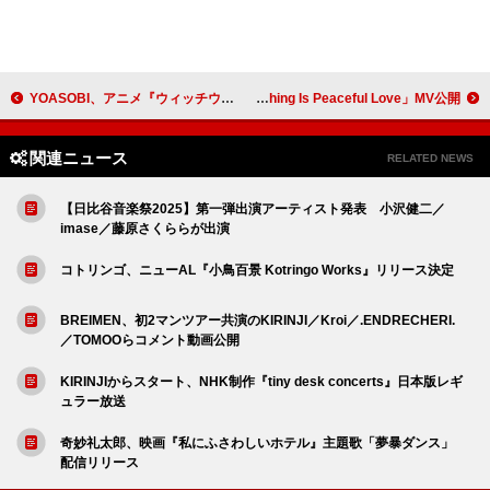
YOASOBI、アニメ『ウィッチウォッチ』OPテーマを担当
ボン・イヴェール、「Everything Is Peaceful Love」MV公開
関連ニュース
RELATED NEWS
【日比谷音楽祭2025】第一弾出演アーティスト発表 小沢健二／
imase／藤原さくららが出演
コトリンゴ、ニューAL『小鳥百景 Kotringo Works』リリース決定
BREIMEN、初2マンツアー共演のKIRINJI／Kroi／.ENDRECHERI.
／TOMOOらコメント動画公開
KIRINJIからスタート、NHK制作『tiny desk concerts』日本版レギ
ュラー放送
奇妙礼太郎、映画『私にふさわしいホテル』主題歌「夢暴ダンス」
配信リリース