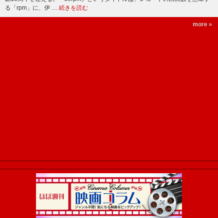
る「rpm」に、伊 …
続きを読む
more »