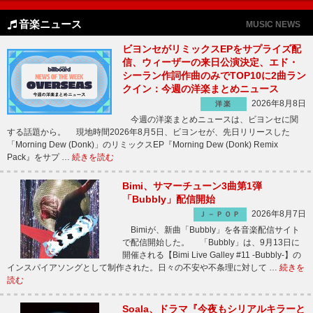
音楽ニュース
MUSIC NEWS
ビヨンセがリミックスEPをサプライズ配
信、ウィーザーの来日公演決定、エド・
シーラン作詞作曲のみでTOP10に2曲ラン
クイン：今週の洋楽まとめニュース
2026年8月8日
洋楽
今週の洋楽まとめニュースは、ビヨンセに関
する話題から。 現地時間2026年8月5日、ビヨンセが、先日リリースした
「Morning Dew (Donk)」のリミックスEP『Morning Dew (Donk) Remix
Pack』をサプ …
続きを読む
Bimi、サマーチューン3曲第1弾
「Bubbly」配信開始
2026年8月7日
Ｊ－ＰＯＰ
Bimiが、新曲「Bubbly」を各音楽配信サイト
で配信開始した。 「Bubbly」は、9月13日に
開催される【Bimi Live Galley #11 -Bubbly-】の
インスパイアソングとして制作された。日々の不安や不条理に対して …
続きを
読む
Soala、ドラマ『今夜もシリアルキラーと