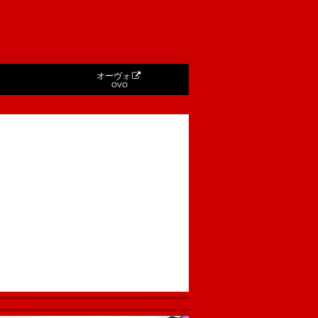
オーヴォ
OVO