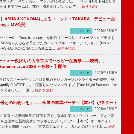
コマンダー ver.β』のテーマソングに決定した。 2026年8月下旬よりオ
始まる本ゲームは、前作『機動戦士ガンダム ア …
続きを読む
irls】ASHA＆KOKONAによるユニット・TAKARA、デビュー曲
money」MV公開
2026年8月9日
Ｊ－ＰＯＰ
ビュー曲「Time is money」を配信リリースし、ミュージックビデオを
SG×ちゃんみなが手がけたガールズグループオーディション【No No
したASHAとKOKONAによる新ユニ …
続きを読む
ート＞一夜限りのカラフルでハッピーな祝祭――映秀。、
 Summer Live 2026 ～色祭～】開催
2026年8月9日
Ｊ－ＰＯＰ
同世代リスナーを中心に注目を集めるシンガーソングライターの映秀。が、
otify O-WESTにて一夜限りのワンマンライブ【One Night Summer Live
～】を開催した。 夏 …
続きを読む
1冊との出会いを」――全国の本屋パーティ【本パ】がスタート
2026年8月9日
Ｊ－ＰＯＰ
8日に東京・紀伊國屋書店新宿本店で、森永乳業のマウントレーニアと「新
冊」を企画する新潮文庫がコラボしたプロジェクト【本パ】オールナイト・
ベントが開催された。 本プロジェクトは「ほんとのひとやすみ …
続き