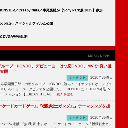
ONSTER／Creepy Nuts／牛尾憲輔が【Sony Park展 2025】参加
Chocolate」スペシャルフィルム公開
ay＆DVDが発売延期
MUSIC NEWS
新グループ・iiONDO、デビュー曲「はつ恋ONDO」MVで“良い温
に奮闘
2026年8月9日
Ｊ－ＰＯＰ
比寿学園男子部）の新グループ・iiONDO（読み：イイオンド）が、デビュ
DO」のミュージックビデオを公開した。 iiONDOは、EBiDAN発足15
ディション【EBiDAN THE AU …
続きを読む
ーケードカードゲーム『機動戦士ガンダム』テーマソングを担
2026年8月9日
Ｊ－ＰＯＰ
バーZの新曲「無 我 夢 中」が、アーケードカードゲーム『機動戦士ガン