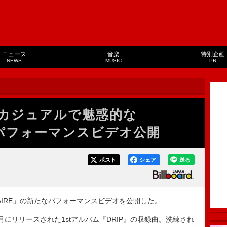
ニュース
音楽
特別企画
NEWS
MUSIC
PR
R、カジュアルで魅惑的な
E」パフォーマンスビデオ公開
ポスト
シェア
送る
IONAIRE」の新たなパフォーマンスビデオを公開した。
年11月にリリースされた1stアルバム『DRIP』の収録曲。洗練され