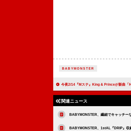
BABYMONSTER
今夜2/14『Mステ』King & Princeが新曲「HEART」TV初披露ほか、Omoinotake、吉柳咲良、
関連ニュース
BABYMONSTER、繊細でキャッチーな
BABYMONSTER、1stAL『DRIP』収