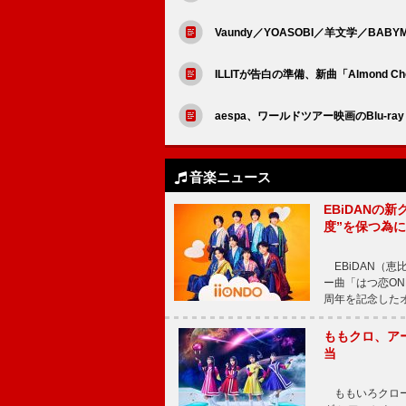
Vaundy／YOASOBI／羊文学／BABYM
ILLITが告白の準備、新曲「Almond 
aespa、ワールドツアー映画のBlu-r
音楽ニュース
EBiDANの
度”を保つ為
EBiDAN（恵
ー曲「はつ恋ON
周年を記念したオー
ももクロ、ア
当
ももいろクロー