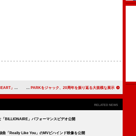
日向坂46、竹原ピストル
ONE OK ROCKがMIYASHITA PARKをジャック、20周年を振り返る大規模な展示
RELATED NEWS
「BILLIONAIRE」パフォーマンスビデオ公開
録曲「Really Like You」のMVビハインド映像を公開