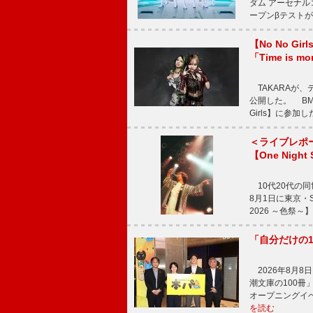
ダム アーセナル
ープンβテストが
【No No G
「Time is 
TAKARAが、デ
公開した。 BM
Girls】に参加
＜ライブレポ
【One Night
10代20代の
8月1日に東京・Sp
2026 ～色祭
「自分だけの
2026年8月
潮文庫の100
オープニングイ
を読む