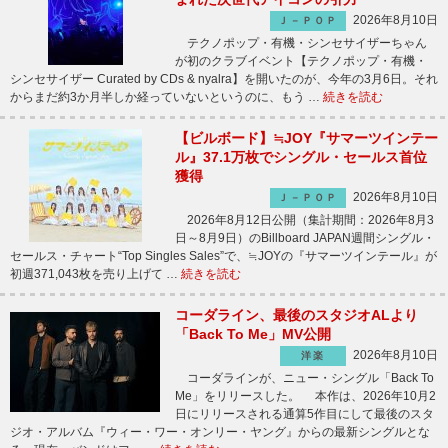
2026年8月10日
Ｊ－ＰＯＰ
テクノポップ・有機・シンセサイザーちゃん
が初のクラブイベント【テクノポップ・有機・
シンセサイザー Curated by CDs & nyalra】を開いたのが、今年の3月6日。それ
からまだ約3か月半しか経っていないというのに、もう …
続きを読む
【ビルボード】≒JOY『サマーツインテー
ル』37.1万枚でシングル・セールス首位
獲得
2026年8月10日
Ｊ－ＰＯＰ
2026年8月12日公開（集計期間：2026年8月3
日～8月9日）のBillboard JAPAN週間シングル・
セールス・チャート“Top Singles Sales”で、≒JOYの『サマーツインテール』が
初週371,043枚を売り上げて …
続きを読む
コーダライン、最後のスタジオALより
「Back To Me」MV公開
2026年8月10日
洋楽
コーダラインが、ニュー・シングル「Back To
Me」をリリースした。 本作は、2026年10月2
日にリリースされる通算5作目にして最後のスタ
ジオ・アルバム『ウィー・ワー・オンリー・ヤング』からの最新シングルとな