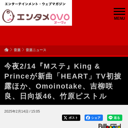
MENU
音楽
音楽ニュース
今夜2/14『Mステ』King &
Princeが新曲「HEART」TV初披
露ほか、Omoinotake、吉柳咲
良、日向坂46、竹原ピストル
2025年2月14日 / 15:05
ポスト
シェア
送る