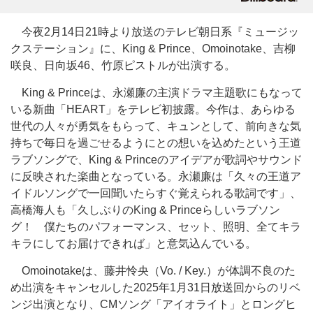
今夜2月14日21時より放送のテレビ朝日系『ミュージッ
クステーション』に、King & Prince、Omoinotake、吉柳
咲良、日向坂46、竹原ピストルが出演する。
King & Princeは、永瀬廉の主演ドラマ主題歌にもなって
いる新曲「HEART」をテレビ初披露。今作は、あらゆる
世代の人々が勇気をもらって、キュンとして、前向きな気
持ちで毎日を過ごせるようにとの想いを込めたという王道
ラブソングで、King & Princeのアイデアが歌詞やサウンド
に反映された楽曲となっている。永瀬廉は「久々の王道ア
イドルソングで一回聞いたらすぐ覚えられる歌詞です」、
高橋海人も「久しぶりのKing & Princeらしいラブソン
グ！ 僕たちのパフォーマンス、セット、照明、全てキラ
キラにしてお届けできれば」と意気込んでいる。
Omoinotakeは、藤井怜央（Vo. / Key.）が体調不良のた
め出演をキャンセルした2025年1月31日放送回からのリベ
ンジ出演となり、CMソング「アイオライト」とロングヒ