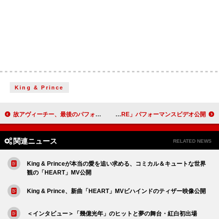
King & Prince
故アヴィーチー、最後のパフォーマンスから「Forever Yours」が初めて公式音源化
BABYMONSTER、カジュアルで魅惑的な「BILLIONAIRE」パフォーマンスビデオ公開
関連ニュース
RELATED NEWS
King & Princeが本当の愛を追い求める、コミカル＆キュートな世界
観の「HEART」MV公開
King & Prince、新曲「HEART」MVビハインドのティザー映像公開
＜インタビュー＞「幾億光年」のヒットと夢の舞台・紅白初出場