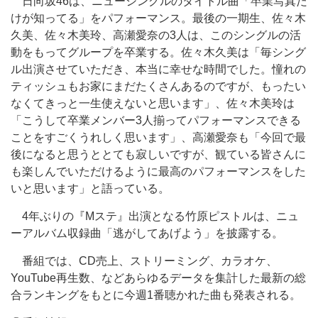
日向坂46は、ニューシングルのタイトル曲「卒業写真だ
けが知ってる」をパフォーマンス。最後の一期生、佐々木
久美、佐々木美玲、高瀬愛奈の3人は、このシングルの活
動をもってグループを卒業する。佐々木久美は「毎シング
ル出演させていただき、本当に幸せな時間でした。憧れの
ティッシュもお家にまだたくさんあるのですが、もったい
なくてきっと一生使えないと思います」、佐々木美玲は
「こうして卒業メンバー3人揃ってパフォーマンスできる
ことをすごくうれしく思います」、高瀬愛奈も「今回で最
後になると思うととても寂しいですが、観ている皆さんに
も楽しんでいただけるように最高のパフォーマンスをした
いと思います」と語っている。
4年ぶりの『Mステ』出演となる竹原ピストルは、ニュ
ーアルバム収録曲「逃がしてあげよう」を披露する。
番組では、CD売上、ストリーミング、カラオケ、
YouTube再生数、などあらゆるデータを集計した最新の総
合ランキングをもとに今週1番聴かれた曲も発表される。