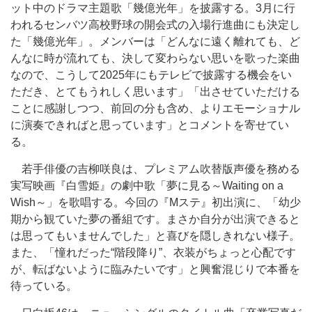
ット中のドラマ主題歌「幾億光年」を披露する。3月に行
われるセンバツ高校野球の開会式の入場行進曲にも決定し
た「幾億光年」。メンバーは「どんなに遠く離れても、ど
んなに時が流れても、決して変わらない思いを歌った楽曲
なので、こうして2025年にもテレビで披露する機会をい
ただき、とてもうれしく思います」「出させていただける
ことに感謝しつつ、前回の分も含め、よりエモーショナル
に演奏できればと思っています」とコメントを寄せてい
る。
若手俳優の吉柳咲良は、プレミアム吹替版声優を務める
実写映画『白雪姫』の劇中歌「夢に見る～Waiting on a
Wish～」を歌唱する。今回の『Mステ』初出演に、「幼少
期から観ていた夢の番組です。まさか自分が出演できると
は思ってもいませんでした」と喜びを隠しきれない様子。
また、「憧れだった“階段降り”、衣装がちょっと心配です
が、転ばないように臨みたいです」と興奮混じりで本番を
待っている。