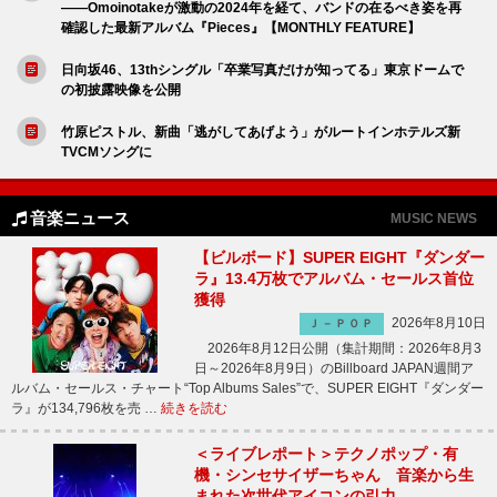
――Omoinotakeが激動の2024年を経て、バンドの在るべき姿を再
確認した最新アルバム『Pieces』【MONTHLY FEATURE】
日向坂46、13thシングル「卒業写真だけが知ってる」東京ドームで
の初披露映像を公開
竹原ピストル、新曲「逃がしてあげよう」がルートインホテルズ新
TVCMソングに
音楽ニュース
MUSIC NEWS
【ビルボード】SUPER EIGHT『ダンダー
ラ』13.4万枚でアルバム・セールス首位
獲得
2026年8月10日
Ｊ－ＰＯＰ
2026年8月12日公開（集計期間：2026年8月3
日～2026年8月9日）のBillboard JAPAN週間ア
ルバム・セールス・チャート“Top Albums Sales”で、SUPER EIGHT『ダンダー
ラ』が134,796枚を売 …
続きを読む
＜ライブレポート＞テクノポップ・有
機・シンセサイザーちゃん 音楽から生
まれた次世代アイコンの引力