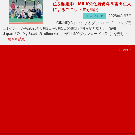
位を独走中 M!LKの佐野勇斗＆吉田仁人
によるユニット曲が追う
2026年8月7日
Ｊ－ＰＯＰ
GfK/NIQ Japanによるダウンロード・ソング売
上レポートから2026年8月3日～8月5日の集計が明らかとなり、Travis
Japan「On My Road -Stadium ver.-」が11,550ダウンロード（DL）を売り上
…
続きを読む
more »