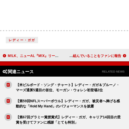
レディー・ガガ
M!LK、ニューAL『M!X』リード曲「イイじゃん」先行配信へ ティザー映像第1弾も公開
マドンナ、“コンフェッションズ・パート2”に取り組んでいることをファンに報告
関連ニュース
RELATED NEWS
【米ビルボード・ソング・チャート】レディー・ガガ＆ブルーノ・
マーズ通算5週目の首位、モーガン・ウォレン初登場2位
【第59回NFLスーパーボウル】レディー・ガガ、被災者へ捧げる感
動的な「Hold My Hand」のパフォーマンスを披露
【第67回グラミー賞授賞式】レディー・ガガ、キャリア14回目の受
賞を受けてファンに感謝「とても特別」