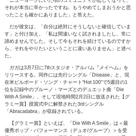
「ニューヨークにいた頃のコミュニティが恋しくなって、
それが本当に辛かったですね。もうやめてしまおうかと思
ったことも確かにありました」と答えた。
だが彼女は、「自分は絶対にそうしないと確信していま
す」と付け加え、「私は間違いなく試されましたし、常に
諦めませんでした。そして今もそれを続けているのですか
ら、それをやりたいということに違いありません」と述べ
た。
ガガは3月7日に7thスタジオ・アルバム『メイヘム』を
リリースする。同作には先行シングル「Disease」と、現
在米ビルボード・ソング・チャート“Hot 100″で5週目の1
位を記録中のブルーノ・マーズとのデュエット曲「Die
With A Smile」、そして現地時間2月2日に放送された【グ
ラミー賞】授賞式中に解禁された3rdシングル
「Abracadabra」が収録されている。
【グラミー賞】といえば、「Die With A Smile」は＜最
優秀ポップ・パフォーマンス（デュオ/グループ）＞を受