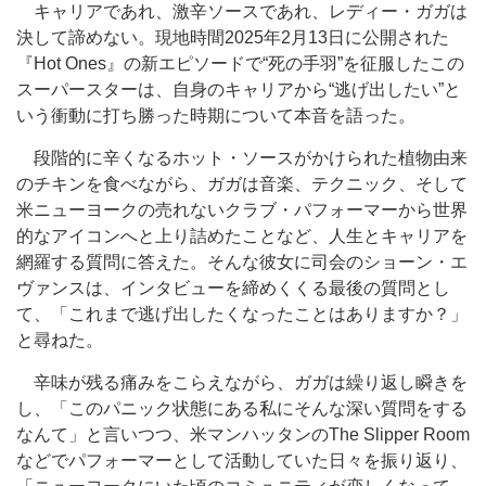
キャリアであれ、激辛ソースであれ、レディー・ガガは
決して諦めない。現地時間2025年2月13日に公開された
『Hot Ones』の新エピソードで“死の手羽”を征服したこの
スーパースターは、自身のキャリアから“逃げ出したい”と
いう衝動に打ち勝った時期について本音を語った。
段階的に辛くなるホット・ソースがかけられた植物由来
のチキンを食べながら、ガガは音楽、テクニック、そして
米ニューヨークの売れないクラブ・パフォーマーから世界
的なアイコンへと上り詰めたことなど、人生とキャリアを
網羅する質問に答えた。そんな彼女に司会のショーン・エ
ヴァンスは、インタビューを締めくくる最後の質問とし
て、「これまで逃げ出したくなったことはありますか？」
と尋ねた。
辛味が残る痛みをこらえながら、ガガは繰り返し瞬きを
し、「このパニック状態にある私にそんな深い質問をする
なんて」と言いつつ、米マンハッタンのThe Slipper Room
などでパフォーマーとして活動していた日々を振り返り、