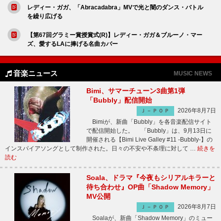
レディー・ガガ、「Abracadabra」MVで光と闇のダンス・バトル
を繰り広げる
【第67回グラミー賞授賞式(R)】レディー・ガガ＆ブルーノ・マー
ズ、愛するLAに捧げる名曲カバー
音楽ニュース
MUSIC NEWS
Bimi、サマーチューン3曲第1弾
「Bubbly」配信開始
2026年8月7日
Ｊ－ＰＯＰ
Bimiが、新曲「Bubbly」を各音楽配信サイト
で配信開始した。 「Bubbly」は、9月13日に
開催される【Bimi Live Galley #11 -Bubbly-】の
インスパイアソングとして制作された。日々の不安や不条理に対して …
続きを
読む
Soala、ドラマ『今夜もシリアルキラーと
待ち合わせ』OP曲「Shadow Memory」
MV公開
2026年8月7日
Ｊ－ＰＯＰ
Soalaが、新曲「Shadow Memory」のミュー