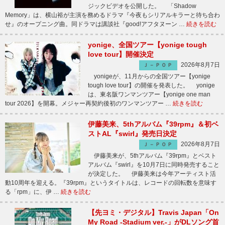
ジックビデオを公開した。 「Shadow
Memory」は、横山裕が主演を務めるドラマ『今夜もシリアルキラーと待ち合わ
せ』のオープニング曲。同ドラマは講談社『good!アフタヌーン …
続きを読む
yonige、全国ツアー【yonige tough
love tour】開催決定
2026年8月7日
Ｊ－ＰＯＰ
yonigeが、11月からの全国ツアー【yonige
tough love tour】の開催を発表した。 yonige
は、東名阪ワンマンツアー【yonige one man
tour 2026】を開幕。メジャー再契約後初のワンマンツアー …
続きを読む
伊藤美来、5thアルバム『39rpm』＆初ベ
ストAL『swirl』発売日決定
2026年8月7日
Ｊ－ＰＯＰ
伊藤美来が、5thアルバム『39rpm』とベスト
アルバム『swirl』を10月7日に同時発売すること
が決定した。 伊藤美来は今年アーティスト活
動10周年を迎える。『39rpm』というタイトルは、レコードの回転数を意味す
る「rpm」に、伊 …
続きを読む
【先ヨミ・デジタル】Travis Japan「On
My Road -Stadium ver.-」がDLソング首