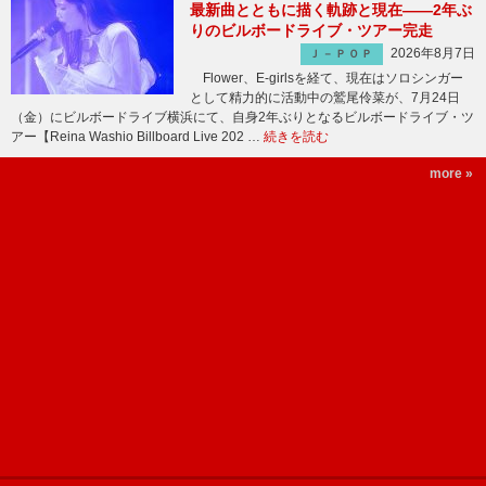
最新曲とともに描く軌跡と現在――2年ぶ
りのビルボードライブ・ツアー完走
2026年8月7日
Ｊ－ＰＯＰ
Flower、E-girlsを経て、現在はソロシンガー
として精力的に活動中の鷲尾伶菜が、7月24日
（金）にビルボードライブ横浜にて、自身2年ぶりとなるビルボードライブ・ツ
アー【Reina Washio Billboard Live 202 …
続きを読む
more »