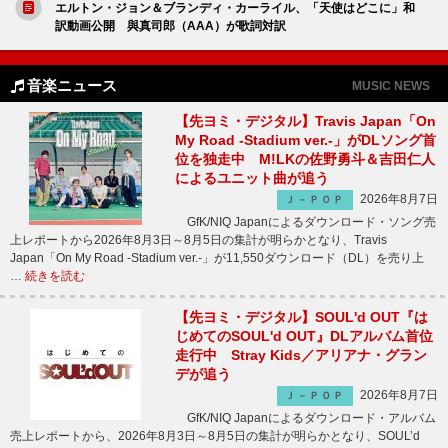
エルトン・ジョン＆ブランディ・カーライル、「天使はどこに」和
訳動画公開 與真司郎（AAA）が歌詞対訳
音楽ニュース
MUSIC NEWS
【先ヨミ・デジタル】Travis Japan「On
My Road -Stadium ver.-」がDLソング首
位を独走中 M!LKの佐野勇斗＆吉田仁人
によるユニット曲が追う
2026年8月7日
Ｊ－ＰＯＰ
GfK/NIQ Japanによるダウンロード・ソング売
上レポートから2026年8月3日～8月5日の集計が明らかとなり、Travis
Japan「On My Road -Stadium ver.-」が11,550ダウンロード（DL）を売り上
…
続きを読む
【先ヨミ・デジタル】SOUL'd OUT『は
じめてのSOUL'd OUT』DLアルバム首位
走行中 Stray Kids／アリアナ・グラン
デが追う
2026年8月7日
Ｊ－ＰＯＰ
GfK/NIQ Japanによるダウンロード・アルバム
売上レポートから、2026年8月3日～8月5日の集計が明らかとなり、SOUL’d