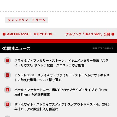
タンジェリン・ドリーム
AMEFURASSHI、TOKYO DOME CITY HALLで初のワンマンライブを開催 初期曲から未発表の新曲まで全25曲を披露
木全翔也（JO1）、バレンタインデーに合わせてオリジナルソング「Heart Shot」公開
関連ニュース
RELATED NEWS
スライ＆ザ・ファミリー・ストーン、ドキュメンタリー映画『スラ
イ・リヴズ!』サントラ配信 クエストラヴが監督
アンドレ3000、スライ＆ザ・ファミリー・ストーンがアウトキャス
トに与えた影響について振り返る
ポール・マッカートニー、米NYでのサプライズ・ライブで「Now
and Then」を米国初披露
ザ・ホワイト・ストライプス／オアシス／アウトキャストら、2025
年【ロックの殿堂】入り候補に