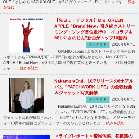
OUT『はじめてのSOUL’d OUT』が341ダウンロード（DL）でトップを …
続き
を読む
【先ヨミ・デジタル】Mrs. GREEN
APPLE「Brand New」引き続きストリー
ミング・ソング首位走行中 イコラブ＆
M!LK“さのじん”新曲がトップ10圏内
2026年8月7日
Ｊ－ＰＯＰ
GfK/NIQ Japanによるストリーミング再生回数
レポートから2026年8月3日～8月5日の集計が明らかとなり、Mrs. GREEN
APPLE「Brand New」が3,751,105回で現在首位を走っている。 8月5日公開
チャー …
続きを読む
NakamuraEmi、10/7リリースの8thアル
バム『PATCHWORK LIFE』の全収録曲
＆ジャケット写真解禁
2026年8月7日
Ｊ－ＰＯＰ
NakamuraEmiが、10月7日リリースとなる8th
アルバム『PATCHWORK LIFE』の収録曲および
ジャケット写真が解禁された。 約2年4か月ぶりとなる本作は、メジャーデビ
ュー10周年の節目にプロデューサーのカワムラヒロシとと …
続きを読む
＜ライブレポート＞鷲尾伶菜、初披露の