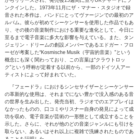
からリリースされ、発売後15週間に亘りUKチャートにラ
ンクインした。1973年11月にザ・マナー・スタジオで録
音された本作は、バンドにとってヴァージンでの最初のア
ルバム。彼らが初めてシーケンサーを使用した作品でもあ
り、その後の音楽制作における重要な進化として、今日に
至るまで電子音楽に多大な影響を与えている。また、タン
ジェリン・ドリームの創設メンバーであるエドガー・フロ
ーゼが考案した“Kosmische Musik（宇宙的音楽）”という
概念にも深く関わっており、この言葉は“クラウトロッ
ク”という呼称が定着する以前から、一部のドイツ人アー
ティストによって好まれていた。
『フェードラ』におけるシンセサイザーとシーケンサー
の革新的な使用は、それまでにない豊かで没入感のある音
の世界を生み出した。発売当初、ラジオでのエアプレイは
なかったものの、口コミやリスナー自身の発見によって成
功を収め、電子音楽が芸術の一形態として成立することを
示した。さらに、それが他のどの音楽ジャンルにも引けを
取らない、あるいはそれ以上に複雑で洗練されたものであ
ることを証明した。