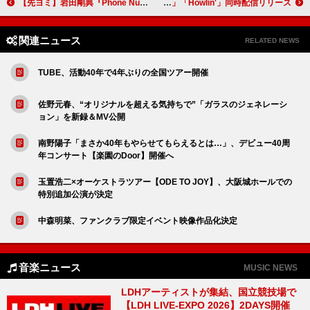
【先ヨミ】岩田剛典『Phone Number』4.6万枚で現在シングル1位走行中
INI、ユニット曲「BREATH」「Howlin'」同時配信リリース
関連ニュース
RELATED NEWS
TUBE、活動40年で4年ぶりの全国ツアー開催
佐野元春、“オリジナルを超える気持ちで”「ガラスのジェネレーシ
ョン」を新録＆MV公開
南野陽子「まさか40年もやらせてもらえるとは…」、デビュー40周
年コンサート【楽園のDoor】開催へ
玉置浩二×オーケストラツアー【ODE TO JOY】、大阪城ホールでの
特別追加公演が決定
中森明菜、ファンクラブ限定イベント映像作品化決定
音楽ニュース
MUSIC NEWS
LDHアーティストが集結、国立競技場で
【LDH LIVE-EXPO 2026】2DAYS開催