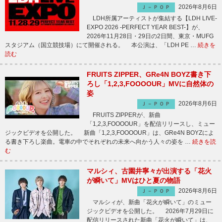
2026年8月6日
Ｊ－ＰＯＰ
LDH所属アーティストが集結する【LDH LIVE-
EXPO 2026 -PERFECT YEAR BEST-】が、
2026年11月28日・29日の2日間、東京・MUFG
スタジアム（国立競技場）にて開催される。 本公演は、「LDH PE …
続きを
読む
FRUITS ZIPPER、GRe4N BOYZ書き下
ろし「1,2,3,FOOOOUR」MVに自然体の
姿
2026年8月6日
Ｊ－ＰＯＰ
FRUITS ZIPPERが、新曲
「1,2,3,FOOOOUR」を配信リリースし、ミュー
ジックビデオを公開した。 新曲「1,2,3,FOOOOUR」は、GRe4N BOYZによ
る書き下ろし楽曲。電車の中でそれぞれの未来へ向かう人々の姿を …
続きを読
む
マルシィ、古園井寧々が出演する「花火
が瞬いて」MVはひと夏の物語
2026年8月6日
Ｊ－ＰＯＰ
マルシィが、新曲「花火が瞬いて」のミュー
ジックビデオを公開した。 2026年7月29日に
配信リリースされた新曲「花火が瞬いて」は、