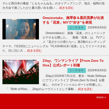
テレビ西日本の番組『じもちゃんねる』のタイアップソング。地元・福岡の花
火大会で過ごしたひと夏の思い出を描い …
続きを読む
Omoinotake、南琴奈＆黒田昊夢が出演
する「花束」MVで“好き”を表現
2026年8月6日
Ｊ－ＰＯＰ
Omoinotakeが、新曲「花束」のミュージック
ビデオを公開した。 新曲「花束」は、TVアニ
メ『花ざかりの君たちへ』第2期のエンディング
テーマ。7月29日にニューシングル『FLASHBULB / 花束』としてリリースされ
た、日に日に大 …
続きを読む
Zilqy、ワンマンライブ【From Zero To
One】公式レポート到着
2026年8月6日
Ｊ－ＰＯＰ
Zilqyが2026年7月11日、東京・Veats Shibuya
にてワンマンライブ【From Zero To One】を開
催し、そのオフィシャルレポートが到着した。
「『Birth of Riot』、Zilqyのムーヴメントとして暴動 …
続きを読む
more »