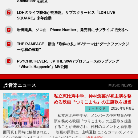
Animation”を設立
LDHのライブ映像が見放題、サブスクサービス「LDH LIVE
SQUARE」来年始動
岩田剛典、ソロ曲「Phone Number」発売日にサプライズで渋谷へ
THE RAMPAGE、新曲「蜘蛛の糸」MVテーマは“ダークファンタジ
ーな和の激動”
PSYCHIC FEVER、JP THE WAVYプロデュースのラブソング
「What's Happenin'」MV公開
音楽ニュース
MUSIC NEWS
私立恵比寿中学、仲村悠菜が初主演を務
める映画『つりこまち』の主題歌を担当
2026年8月8日
Ｊ－ＰＯＰ
私立恵比寿中学が、メンバーの仲村悠菜が主
演を務める映画『つりこまち』の主題歌を担当
することが発表され、仲村のコメントと新規場
面写真も同時に解禁された。 映画の原作は、山崎夏軌によるガールズフィッ
シング漫画『つりこまち』（「ヤングガンガン …
続きを読む