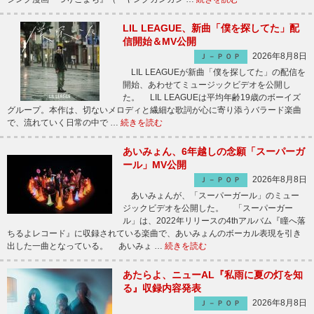
LIL LEAGUE、新曲「僕を探してた」配
信開始＆MV公開
2026年8月8日
Ｊ－ＰＯＰ
LIL LEAGUEが新曲「僕を探してた」の配信を
開始、あわせてミュージックビデオを公開し
た。 LIL LEAGUEは平均年齢19歳のボーイズ
グループ。本作は、切ないメロディと繊細な歌詞が心に寄り添うバラード楽曲
で、流れていく日常の中で …
続きを読む
あいみょん、6年越しの念願「スーパーガ
ール」MV公開
2026年8月8日
Ｊ－ＰＯＰ
あいみょんが、「スーパーガール」のミュー
ジックビデオを公開した。 「スーパーガー
ル」は、2022年リリースの4thアルバム『瞳へ落
ちるよレコード』に収録されている楽曲で、あいみょんのボーカル表現を引き
出した一曲となっている。 あいみょ …
続きを読む
あたらよ、ニューAL『私雨に夏の灯を知
る』収録内容発表
2026年8月8日
Ｊ－ＰＯＰ