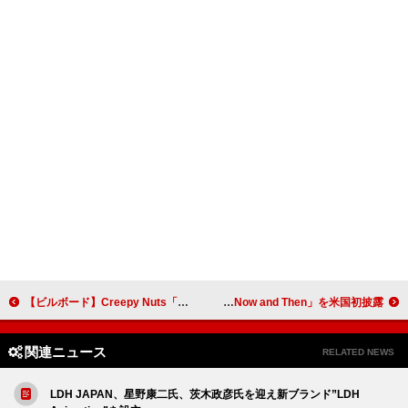
【ビルボード】Creepy Nuts「オトノケ」5つの国/地域で首位 Chihei Hatakeyamaが初登場
ポール・マッカートニー、米NYでのサプライズ・ライブで「Now and Then」を米国初披露
関連ニュース
RELATED NEWS
LDH JAPAN、星野康二氏、茨木政彦氏を迎え新ブランド”LDH