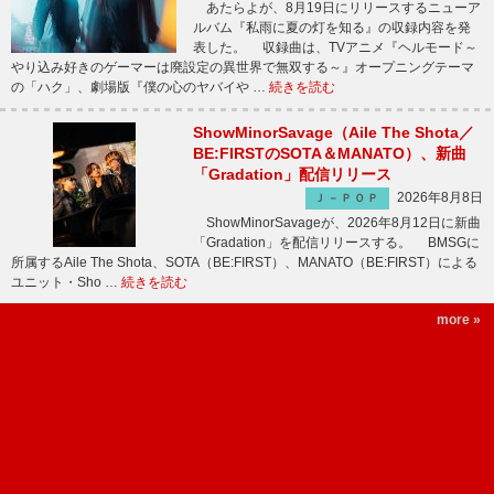
あたらよが、8月19日にリリースするニューア
ルバム『私雨に夏の灯を知る』の収録内容を発
表した。 収録曲は、TVアニメ『ヘルモード～
やり込み好きのゲーマーは廃設定の異世界で無双する～』オープニングテーマ
の「ハク」、劇場版『僕の心のヤバイや …
続きを読む
ShowMinorSavage（Aile The Shota／
BE:FIRSTのSOTA＆MANATO）、新曲
「Gradation」配信リリース
2026年8月8日
Ｊ－ＰＯＰ
ShowMinorSavageが、2026年8月12日に新曲
「Gradation」を配信リリースする。 BMSGに
所属するAile The Shota、SOTA（BE:FIRST）、MANATO（BE:FIRST）による
ユニット・Sho …
続きを読む
more »