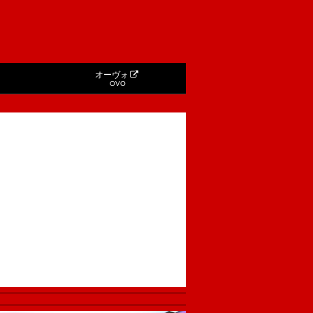
オーヴォ
OVO