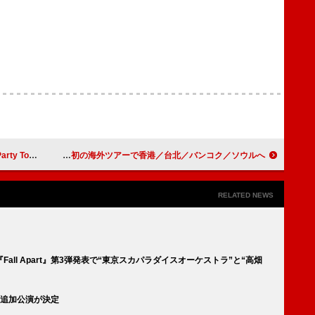
25】開催決定
キタニタツヤ、初の海外ツアーで香港／台北／バンコク／ソウルへ
RELATED NEWS
ll Apart』第3弾発表で“東京スカパラダイスオーケストラ”と“高畑
ナ追加公演が決定