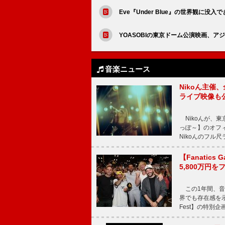
Eve『Under Blue』の世界観に没
YOASOBIの東京ドーム公演映画、
音楽ニュース
Nikoん主催
ライブ映像も
Nikoんが、東
っぽ～】のオフ
Nikoんのフル
【Fanatic
5,800万円
この1年間、音
界でも存在感を示
Fest】の特別企画