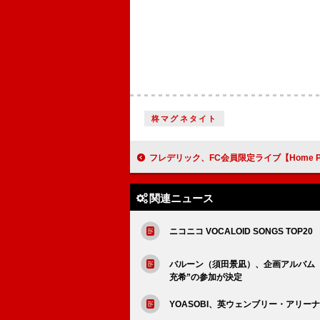
柊マグネタイト
フレデリック、FC会員限定ライブ【Home Party Tour 20
関連ニュース
ニコニコ VOCALOID SONGS TOP20
バルーン（須田景凪）、企画アルバム『Fa
充希”の参加が決定
YOASOBI、英ウェンブリー・アリー