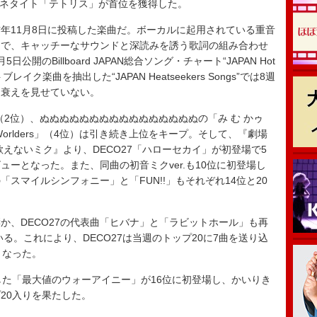
で、柊マグネタイト「テトリス」が首位を獲得した。
11月8日に投稿した楽曲だ。ボーカルに起用されている重音
品で、キャッチーなサウンドと深読みを誘う歌詞の組み合わせ
のBillboard JAPAN総合ソング・チャート“JAPAN Hot
イク楽曲を抽出した“JAPAN Heatseekers Songs”では8週
は衰えを見せていない。
（2位）、ぬぬぬぬぬぬぬぬぬぬぬぬぬぬぬぬの「み む かゥ
「Worlders」（4位）は引き続き上位をキープ。そして、『劇場
えないミク』より、DECO27「ハローセカイ」が初登場で5
ーとなった。また、同曲の初音ミクver.も10位に初登場し
「スマイルシンフォニー」と「FUN!!」もそれぞれ14位と20
、DECO27の代表曲「ヒバナ」と「ラビットホール」も再
いる。これにより、DECO27は当週のトップ20に7曲を送り込
となった。
た「最大値のウォーアイニー」が16位に初登場し、かいりき
20入りを果たした。