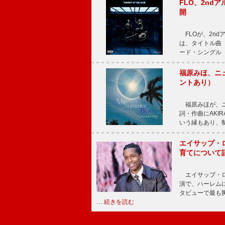
FLO、2ndア
開
FLOが、2ndア
は、タイトル曲「T
ード・シングル「L
福原みほ、ニュ
ントあり）
福原みほが、ニュ
詞・作曲にAKIR
いう縁もあり、
エイサップ・
育てについて
エイサップ・ロ
演で、ハーレム
タビューで最も
…
続きを読む