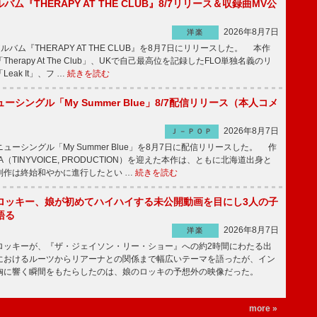
ルバム『THERAPY AT THE CLUB』8/7リリース＆収録曲MV公
2026年8月7日
洋楽
ルバム『THERAPY AT THE CLUB』を8月7日にリリースした。 本作
herapy At The Club」、UKで自己最高位を記録したFLO単独名義のリ
eak It」、フ …
続きを読む
ーシングル「My Summer Blue」8/7配信リリース（本人コメ
2026年8月7日
Ｊ－ＰＯＰ
ーシングル「My Summer Blue」を8月7日に配信リリースした。 作
A（TINYVOICE, PRODUCTION）を迎えた本作は、ともに北海道出身と
制作は終始和やかに進行したとい …
続きを読む
ロッキー、娘が初めてハイハイする未公開動画を目にし3人の子
語る
2026年8月7日
洋楽
ッキーが、『ザ・ジェイソン・リー・ショー』への約2時間にわたる出
におけるルーツからリアーナとの関係まで幅広いテーマを語ったが、イン
胸に響く瞬間をもたらしたのは、娘のロッキの予想外の映像だった。
more »