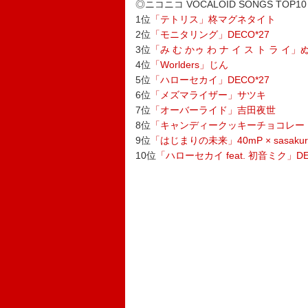
◎ニコニコ VOCALOID SONGS TOP10
1位
「テトリス」柊マグネタイト
2位
「モニタリング」DECO*27
3位
「み む かゥ わ ナ イ ス ト ラ
4位
「Worlders」じん
5位
「ハローセカイ」DECO*27
6位
「メズマライザー」サツキ
7位
「オーバーライド」吉田夜世
8位
「キャンディークッキーチョコレー
9位
「はじまりの未来」40mP × sasakur
10位
「ハローセカイ feat. 初音ミク」DE