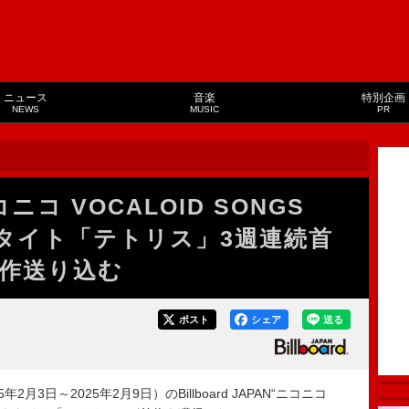
ニュース
音楽
特別企画
NEWS
MUSIC
PR
コ VOCALOID SONGS
ネタイト「テトリス」3週連続首
計7作送り込む
ポスト
シェア
送る
月3日～2025年2月9日）のBillboard JAPAN“ニコニコ