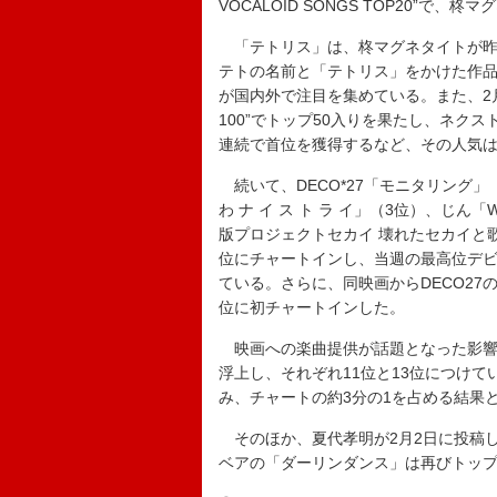
VOCALOID SONGS TOP20”
「テトリス」は、柊マグネタイトが昨年
テトの名前と「テトリス」をかけた作
が国内外で注目を集めている。また、2月5日公開
100”でトップ50入りを果たし、ネクストブレ
連続で首位を獲得するなど、その人気
続いて、DECO*27「モニタリング」
わ ナ イ ス ト ラ イ」（3位）、じん
版プロジェクトセカイ 壊れたセカイと歌
位にチャートインし、当週の最高位デビュ
ている。さらに、同映画からDECO27の
位に初チャートインした。
映画への楽曲提供が話題となった影響か
浮上し、それぞれ11位と13位につけて
み、チャートの約3分の1を占める結果
そのほか、夏代孝明が2月2日に投稿し
ベアの「ダーリンダンス」は再びトップ