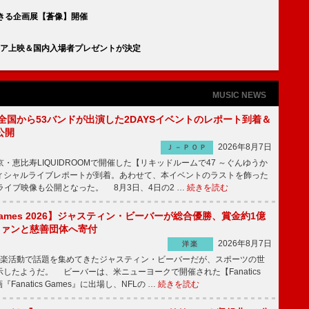
入できる企画展【蒼像】開催
アジア上映＆国内入場者プレゼントが決定
MUSIC NEWS
、全国から53バンドが出演した2DAYSイベントのレポート到着＆
公開
2026年8月7日
Ｊ－ＰＯＰ
京・恵比寿LIQUIDROOMで開催した【リキッドルームで47 ～ぐんゆうか
ィシャルライブレポートが到着。あわせて、本イベントのラストを飾った
尺ライブ映像も公開となった。 8月3日、4日の2 …
続きを読む
s Games 2026】ジャスティン・ビーバーが総合優勝、賞金約1億
をファンと慈善団体へ寄付
2026年8月7日
洋楽
楽活動で話題を集めてきたジャスティン・ビーバーだが、スポーツの世
したようだ。 ビーバーは、米ニューヨークで開催された【Fanatics
『Fanatics Games』に出場し、NFLの …
続きを読む