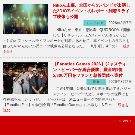
Nikoん主催、全国から53バンドが出演し
た2DAYSイベントのレポート到着＆ライ
ブ映像も公開
2026年8月7日
Ｊ－ＰＯＰ
Nikoんが、東京・恵比寿LIQUIDROOMで開催
した【リキッドルームで47 ～ぐんゆうかっぽ
～】のオフィシャルライブレポートが到着。あわせて、本イベントのラストを
飾ったNikoんのフル尺ライブ映像も公開となった。 8月3日、4日の2 …
続き
を読む
【Fanatics Games 2026】ジャスティ
ン・ビーバーが総合優勝、賞金約1億
5,800万円をファンと慈善団体へ寄付
2026年8月7日
洋楽
この1年間、音楽活動で話題を集めてきたジャ
スティン・ビーバーだが、スポーツの世界でも
存在感を示したようだ。 ビーバーは、米ニューヨークで開催された
【Fanatics Fest】の特別企画『Fanatics Games』に出場し、NFLの …
続きを
読む
more »