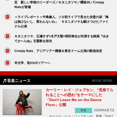
定 新しい学校のリーダーズ／キタニタツヤ／櫻坂46／Creepy
Nutsが登場
＜ライブレポート＞中島健人、ソロ初ライブで見せた決意の涙「俺
は負けないし、変わんないわ」 キタニタツヤも駆けつけたファイ
ナル公演
キタニタツヤ、広瀬すず×木戸大聖×岡田将生が共演する映画『ゆき
てかへらぬ』主題歌を担当
Creepy Nuts、アジアツアー開催＆東京ドーム公演の配信決定
羊文学、初のUSツアーへ
音楽ニュース
MUSIC NEWS
カーリー・レイ・ジェプセン、“見捨てら
れることへの恐れ”をテーマにした
「Don't Leave Me on the Dance
Floor」公開
2026年8月7日
洋楽
カーリー・レイ・ジェプセンが、新曲「Don’t