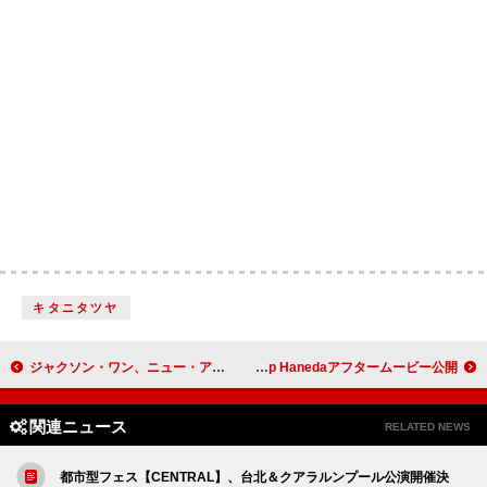
キタニタツヤ
ジャクソン・ワン、ニュー・アルバム『MAGIC MAN 2』今夏リリースへ 内面を公にする「High Alone」ティーザー公開
アイナ・ジ・エンド、2025年初ワンマンツアー【ハリネズミスマイル】から東京・Zepp Hanedaアフタームービー公開
関連ニュース
RELATED NEWS
都市型フェス【CENTRAL】、台北＆クアラルンプール公演開催決