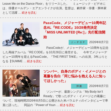
Leave Me on the Dance Floor」をリリースした。 ミュージック・ビデオに
は、俳優オールデン・エアエンライクが出演。監督は、劇作家・俳優・脚本家
として活躍 …
続きを読む
PassCode、メジャーデビュー10周年記
念AL『RE:CODE』10/28発売決定
「MISS UNLIMITED [Re:]」先行配信開
始
2026年8月7日
Ｊ－ＰＯＰ
PassCodeが、メジャーデビュー10周年を記念
した再録アルバム『RE:CODE』を10月28日に発売する。 今年でメジャーデ
ビュー10周年を迎えるPassCode。『THE FIRST TAKE』への出演、3年ぶりと
なる【SUMME …
続きを読む
ソンバー、自身のボディ・イメージとの
葛藤を告白「同じ悩みを抱える人に知っ
てほしかった」
2026年8月7日
洋楽
ソンバーが、最新シングル「My Body Isn’t
Ready」で歌ったボディ・イメージとの葛藤に
ついて、現地時間2026年8月5日に公開された米バラエティのインタビューで率
直に語った。 同誌の『Power of Youn …
続きを読む