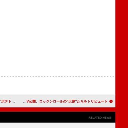
ライブ配信
エルトン・ジョン＆ブランディ・カーライル「天使はどこに」MV公開、ロックンロールの“天使”たちをトリビュート
RELATED NEWS