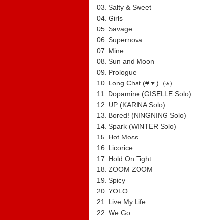
03. Salty & Sweet
04. Girls
05. Savage
06. Supernova
07. Mine
08. Sun and Moon
09. Prologue
10. Long Chat (#▼)（※）
11. Dopamine (GISELLE Solo)
12. UP (KARINA Solo)
13. Bored! (NINGNING Solo)
14. Spark (WINTER Solo)
15. Hot Mess
16. Licorice
17. Hold On Tight
18. ZOOM ZOOM
19. Spicy
20. YOLO
21. Live My Life
22. We Go