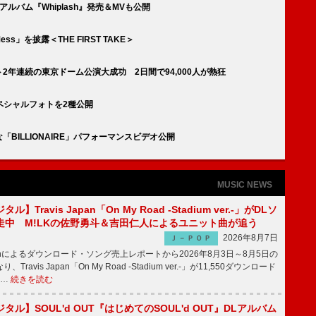
アルバム『Whiplash』発売＆MVも公開
ss」を披露＜THE FIRST TAKE＞
ト2年連続の東京ドーム公演大成功 2日間で94,000人が熱狂
te」スペシャルフォトを2種公開
「BILLIONAIRE」パフォーマンスビデオ公開
MUSIC NEWS
】Travis Japan「On My Road -Stadium ver.-」がDLソ
走中 M!LKの佐野勇斗＆吉田仁人によるユニット曲が追う
2026年8月7日
Ｊ－ＰＯＰ
apanによるダウンロード・ソング売上レポートから2026年8月3日～8月5日の
ravis Japan「On My Road -Stadium ver.-」が11,550ダウンロード
 …
続きを読む
ル】SOUL'd OUT『はじめてのSOUL'd OUT』DLアルバム