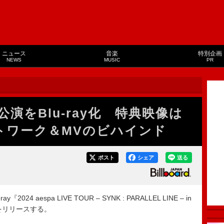
ニュース
音楽
特別企画
NEWS
MUSIC
PR
公演をBlu-ray化 特典映像は
アートワーク＆MVのビハインド
ポスト
シェア
送る
2024 aespa LIVE TOUR – SYNK : PARALLEL LINE – in
N-』をリリースする。