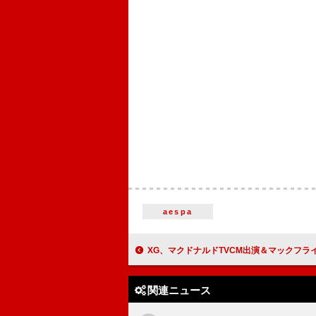
aespa
XG、マクドナルドTVCM出演＆マックフライポテトを食べる
関連ニュース