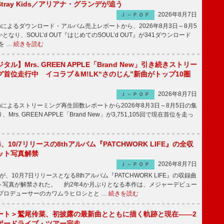
tray Kids／アリアナ・グランデが追う
2026年8月7日
Ｊ－ＰＯＰ
apanによるダウンロード・アルバム売上レポートから、2026年8月3日～8月5
なり、SOUL’d OUT『はじめてのSOUL’d OUT』が341ダウンロード
を …
続きを読む
ル】Mrs. GREEN APPLE「Brand New」引き続きストリー
首位走行中 イコラブ＆M!LK“さのじん”新曲がトップ10圏
2026年8月7日
Ｊ－ＰＯＰ
apanによるストリーミング再生回数レポートから2026年8月3日～8月5日の集
rs. GREEN APPLE「Brand New」が3,751,105回で現在首位を走っ
Emi、10/7リリースの8thアルバム『PATCHWORK LIFE』の全収
ット写真解禁
2026年8月7日
Ｊ－ＰＯＰ
miが、10月7日リリースとなる8thアルバム『PATCHWORK LIFE』の収録曲
ト写真が解禁された。 約2年4か月ぶりとなる本作は、メジャーデビュー
にプロデューサーのカワムラヒロシとと …
続きを読む
ート＞鷲尾伶菜、初披露の最新曲とともに描く軌跡と現在――2
ボードライブ・ツアー完走