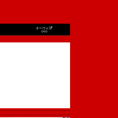
オーヴォ
OVO