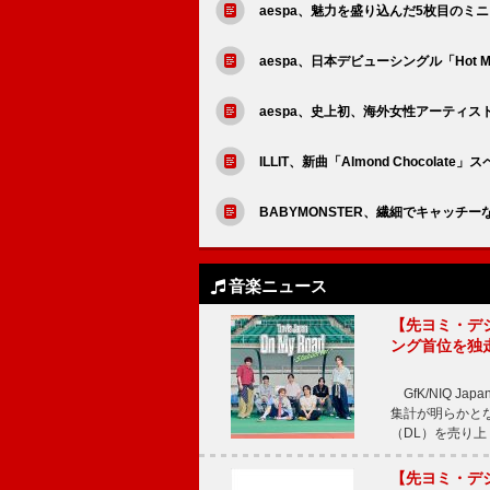
aespa、魅力を盛り込んだ5枚目のミニ
aespa、日本デビューシングル「Hot Me
aespa、史上初、海外女性アーティス
ILLIT、新曲「Almond Chocola
BABYMONSTER、繊細でキャッチーな
音楽ニュース
【先ヨミ・デジタル
ング首位を独
GfK/NIQ J
集計が明らかとなり、T
（DL）を売り上
【先ヨミ・デジタ