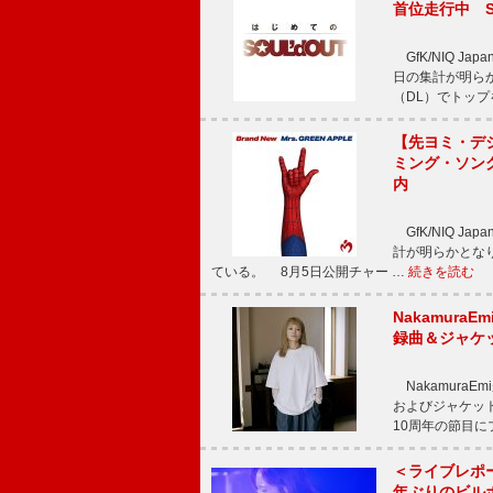
首位走行中 S
GfK/NIQ J
日の集計が明らかと
（DL）でトップ
【先ヨミ・デジタ
ミング・ソング
内
GfK/NIQ J
計が明らかとなり、M
ている。 8月5日公開チャー …
続きを読む
Nakamura
録曲＆ジャケ
NakamuraE
およびジャケッ
10周年の節目
＜ライブレポ
年ぶりのビル