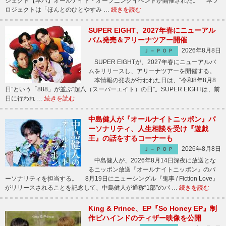
ジェクト【本パ】オールナイト・オープニングイベントが開催された。 本プ
ロジェクトは「ほんとのひとやすみ …
続きを読む
SUPER EIGHT、2027年春にニューアル
バム発売＆アリーナツアー開催
2026年8月8日
Ｊ－ＰＯＰ
SUPER EIGHTが、2027年春にニューアルバ
ムをリリースし、アリーナツアーを開催する。
本情報の発表が行われた日は、“令和8年8月8
日”という「888」が並ぶ“超八（スーパーエイト）の日”。SUPER EIGHTは、前
日に行われ …
続きを読む
中島健人が『オールナイトニッポン』パ
ーソナリティ、人生相談を受け『遊戯
王』の話をするコーナーも
2026年8月8日
Ｊ－ＰＯＰ
中島健人が、2026年8月14日深夜に放送とな
るニッポン放送『オールナイトニッポン』のパ
ーソナリティを担当する。 8月19日にニューシングル『鬼事 / Fiction Love』
がリリースされることを記念して、中島健人が通称“1部”のパ …
続きを読む
King & Prince、EP『So Honey EP』制
作ビハインドのティザー映像を公開