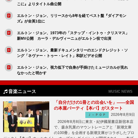
こに』よりタイトル曲公開
エルトン・ジョン、リリースから8年を経てベスト盤『ダイアモン
ズ』が全英1位に
エルトン・ジョン、1973年の「ステップ・イントゥ・クリスマス」
新MV公開 カーラ・デルヴィーニュがエルトン役で出演
エルトン・ジョン、最新ドキュメンタリーのエンドクレジット・ソ
ング「ネヴァー・トゥー・レイト」和訳ビデオ公開
エルトン・ジョン、視力低下で自身が手掛けたミュージカルが見れ
なかったと明かす
音楽ニュース
MUSIC NEWS
「自分だけの1冊との出会いを」――全国
の本屋パーティ【本パ】がスタート
2026年8月9日
Ｊ－ＰＯＰ
2026年8月8日に東京・紀伊國屋書店新宿本店
で、森永乳業のマウントレーニアと「新潮文庫
の100冊」を企画する新潮文庫がコラボしたプロ