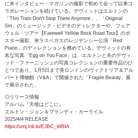
に米インタビュー・マガジンの撮影で初めて会って以来コ
ラボレーションを続けている。デヴィッドはエルトンの
「This Train Don’t Stop There Anymore」、「Original
Sin」のミュージック・ビデオのディレクターや、フェア
ウェル・ツアー【Farewell Yellow Brick Road Tour】のポ
スター撮影、米ラスベガスのレジデンシー公演「Red
Piano」のディレクションを務めている。デヴィッドの有
名な写真「Egg on You Face」は、エルトンと夫のデヴィ
ッド・ファーニッシュの写真コレクションの重要作品のひ
とつであり、1月5日まで英ロンドンのヴィクトリア＆アル
バート博物館（V&A）で開催された「Fragile Beauty」展
で展示された。
◎リリース情報
アルバム『天使はどこに』
エルトン・ジョン＆ブランディ・カーライル
2025/4/4 RELEASE
https://umj.lnk.to/EJBC_WBIA