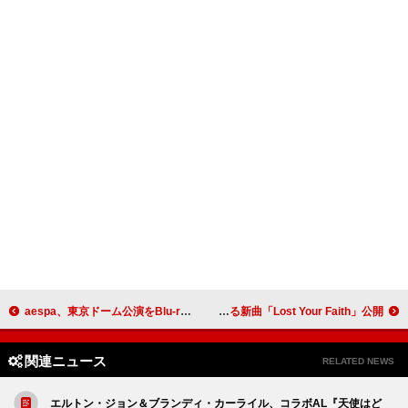
aespa、東京ドーム公演をBlu-ray化 特典映像は『Hot Mess』アートワーク＆MVのビハインド
エイバ・マックス、新たな時代の幕開けを告げる新曲「Lost Your Faith」公開
関連ニュース
RELATED NEWS
エルトン・ジョン＆ブランディ・カーライル、コラボAL『天使はど