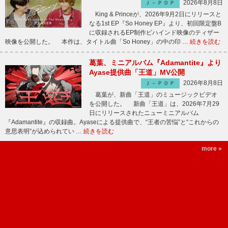
2026年8月8日
Ｊ－ＰＯＰ
King & Princeが、2026年9月2日にリリースと
なる1st EP『So Honey EP』より、初回限定盤B
に収録されるEP制作ビハインド映像のティザー
映像を公開した。 本作は、タイトル曲「So Honey」の中の印 …
続きを読む
葛葉、ミニアルバム『Adamantite』より
Ayase提供曲「王道」MV公開
2026年8月8日
Ｊ－ＰＯＰ
葛葉が、新曲「王道」のミュージックビデオ
を公開した。 新曲「王道」は、2026年7月29
日にリリースされたニューミニアルバム
『Adamantite』の収録曲。Ayaseによる提供曲で、“王者の苦悩”と“これからの
意思表明”が込められてい …
続きを読む
more »