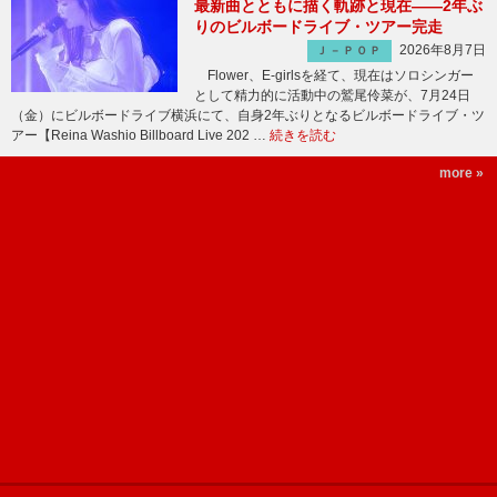
最新曲とともに描く軌跡と現在――2年ぶ
りのビルボードライブ・ツアー完走
2026年8月7日
Ｊ－ＰＯＰ
Flower、E-girlsを経て、現在はソロシンガー
として精力的に活動中の鷲尾伶菜が、7月24日
（金）にビルボードライブ横浜にて、自身2年ぶりとなるビルボードライブ・ツ
アー【Reina Washio Billboard Live 202 …
続きを読む
more »