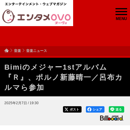
MENU
音楽
音楽ニュース
Bimiのメジャー1stアルバム
『Ｒ』、ポルノ新藤晴一／呂布カ
ルマら参加
2025年2月7日 / 19:30
ポスト
シェア
送る