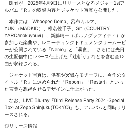
Bimiが、2025年4月9日にリリースとなるメジャー1stア
ルバム『Ｒ』の収録内容とジャケット写真を公開した。
本作には、Whoopee Bomb、呂布カルマ、
YUKI（MADKID）、椎名佐千子、Sit（COUNTRY
YARD/mokuyouvi）、新藤晴一（ポルノグラフィティ）が
参加した楽曲や、レコーディングドキュメンタリームービ
ーが公開されている「Nemo」と「暴食」、さらには先日
の生配信中に1バース仕上げた「辻斬り」などを含む全13
曲が収録される。
ジャケット写真は、供花や冥銭をモチーフに、今作のタ
イトル『Ｒ』に込められた「Reborn」「Restart」といっ
た言葉を想起させるデザインに仕上がった。
なお、LIVE Blu-ray『Bimi Release Party 2024 -Special
Box- at Zepp Shinjuku(TOKYO)』も、アルバムと同時リリ
ースされる。
◎リリース情報