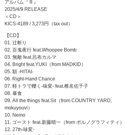
アルバム『Ｒ』
2025/4/9 RELEASE
＜CD＞
KICS-4189 / 3,273円（tax out）
【CD】
01. 辻斬り
02. 百鬼夜行 feat.Whoopee Bomb
03. 無敵 feat.呂布カルマ
04. Bright feat.YUKI（from MADKID）
05. 額 -HITAI-
06. Right-Hand Chance
07. 軽トラで轢く-味変- feat.椎名佐千子
08. 暴食
09. All the things feat.Sit（from COUNTRY YARD,
mokuyouvi）
10. Nemo
11. ゴースト feat.新藤晴一（from ポルノグラフィティ）
12. 27th-味変-