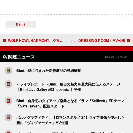
Bimi
WOLF HOWL HARMONY、グループの絆＆決意を歌った初のバラード「Letters」サプライズ配信
なとり、アーティスト生活をファッショナブルに描く「DRESSING ROOM」MV公開
関連ニュース
RELATED NEWS
Bimi、謎に包まれた新作商品の詳細解禁
＜ライブレポート＞Bimi、独自の魅力を最大限に伝えるステージ
【Bimi Live Galley #03 -cosmic-】開催
Bimi、自身初のタイアップ楽曲となるドラマ『Solliev0』EDテーマ
「Safe Haven」配信スタート
ポルノグラフィティ、【ロマンスポルノ'24】ライブ映像も使用した
新曲「ヴィヴァーチェ」MV公開