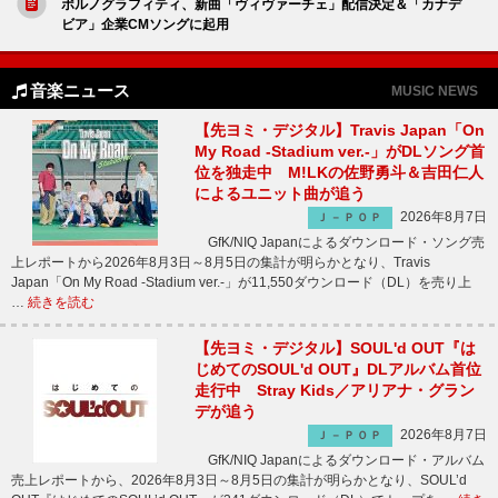
ポルノグラフィティ、新曲「ヴィヴァーチェ」配信決定＆「カナデ
ビア」企業CMソングに起用
音楽ニュース
MUSIC NEWS
【先ヨミ・デジタル】Travis Japan「On
My Road -Stadium ver.-」がDLソング首
位を独走中 M!LKの佐野勇斗＆吉田仁人
によるユニット曲が追う
2026年8月7日
Ｊ－ＰＯＰ
GfK/NIQ Japanによるダウンロード・ソング売
上レポートから2026年8月3日～8月5日の集計が明らかとなり、Travis
Japan「On My Road -Stadium ver.-」が11,550ダウンロード（DL）を売り上
…
続きを読む
【先ヨミ・デジタル】SOUL'd OUT『は
じめてのSOUL'd OUT』DLアルバム首位
走行中 Stray Kids／アリアナ・グラン
デが追う
2026年8月7日
Ｊ－ＰＯＰ
GfK/NIQ Japanによるダウンロード・アルバム
売上レポートから、2026年8月3日～8月5日の集計が明らかとなり、SOUL’d