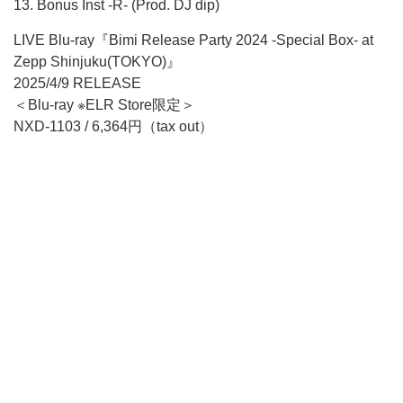
13. Bonus Inst -R- (Prod. DJ dip)
LIVE Blu-ray『Bimi Release Party 2024 -Special Box- at
Zepp Shinjuku(TOKYO)』
2025/4/9 RELEASE
＜Blu-ray ※ELR Store限定＞
NXD-1103 / 6,364円（tax out）