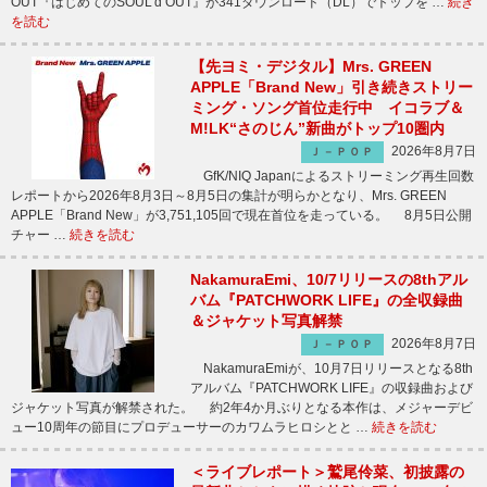
OUT『はじめてのSOUL’d OUT』が341ダウンロード（DL）でトップを …
続き
を読む
【先ヨミ・デジタル】Mrs. GREEN
APPLE「Brand New」引き続きストリー
ミング・ソング首位走行中 イコラブ＆
M!LK“さのじん”新曲がトップ10圏内
2026年8月7日
Ｊ－ＰＯＰ
GfK/NIQ Japanによるストリーミング再生回数
レポートから2026年8月3日～8月5日の集計が明らかとなり、Mrs. GREEN
APPLE「Brand New」が3,751,105回で現在首位を走っている。 8月5日公開
チャー …
続きを読む
NakamuraEmi、10/7リリースの8thアル
バム『PATCHWORK LIFE』の全収録曲
＆ジャケット写真解禁
2026年8月7日
Ｊ－ＰＯＰ
NakamuraEmiが、10月7日リリースとなる8th
アルバム『PATCHWORK LIFE』の収録曲および
ジャケット写真が解禁された。 約2年4か月ぶりとなる本作は、メジャーデビ
ュー10周年の節目にプロデューサーのカワムラヒロシとと …
続きを読む
＜ライブレポート＞鷲尾伶菜、初披露の