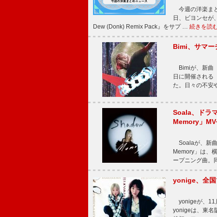
今週の洋楽まと
日、ビヨンセが、先
Dew (Donk) Remix Pack』をサプ …
続きを読
Bimi、サマ
Bimiが、新曲「
日に開催される【Bi
た。日々の不安
Soala、ド
Memory」M
Soalaが、新曲
Memory」は
ープニング曲。同
yonige、全国
yonigeが、11
yonigeは、東名