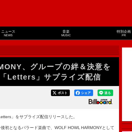
ニュース
音楽
特別企画
NEWS
MUSIC
PR
ARMONY、グループの絆＆決意を
Letters」サプライズ配信
ポスト
シェア
送る
Letters」をサプライズ配信リリースした。
後初となるバラード楽曲で、WOLF HOWL HARMONYとして