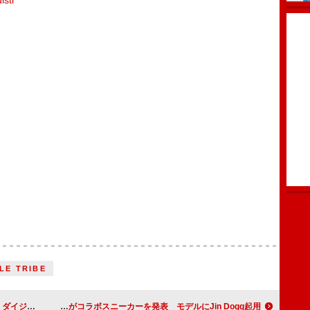
lstr
LE TRIBE
映像を公開
AMIRIとMaison MIHARA YASUHIROがコラボスニーカーを発表 モデルにJin Dogg起用