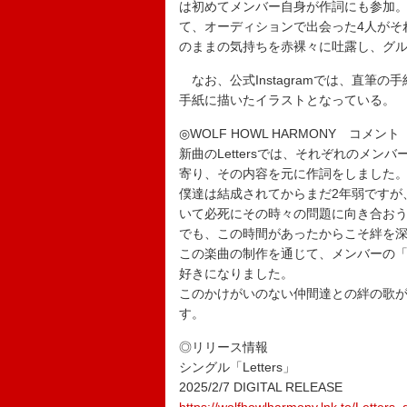
は初めてメンバー自身が作詞にも参加
て、オーディションで出会った4人がそ
のままの気持ちを赤裸々に吐露し、グ
なお、公式Instagramでは、直筆
手紙に描いたイラストとなっている。
◎WOLF HOWL HARMONY コメント
新曲のLettersでは、それぞれのメ
寄り、その内容を元に作詞をしました
僕達は結成されてからまだ2年弱ですが
いて必死にその時々の問題に向き合お
でも、この時間があったからこそ絆を
この楽曲の制作を通じて、メンバーの
好きになりました。
このかけがいのない仲間達との絆の歌
す。
◎リリース情報
シングル「Letters」
2025/2/7 DIGITAL RELEASE