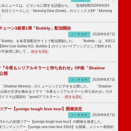
めニュースは、ビヨンセに関する話題から。 現地時間2026年8月5
日リリースした「Morning Dew (Donk)」のリミックスEP『Morning
む
ーチューン3曲第1弾「Bubbly」配信開始
2026年8月7日
Ｊ－ＰＯＰ
Bubbly」を各音楽配信サイトで配信開始した。 「Bubbly」は、9月13
mi Live Galley #11 -Bubbly-】のインスパイアソングとして制作され
や不条理に対して …
続きを読む
ラマ『今夜もシリアルキラーと待ち合わせ』OP曲「Shadow
V公開
2026年8月7日
Ｊ－ＰＯＰ
「Shadow Memory」のミュージックビデオを公開した。 「Shadow
、横山裕が主演を務めるドラマ『今夜もシリアルキラーと待ち合わせ』のオ
ドラマは講談社『good!アフタヌーン …
続きを読む
ツアー【yonige tough love tour】開催決定
2026年8月7日
Ｊ－ＰＯＰ
月からの全国ツアー【yonige tough love tour】の開催を発表した。
阪ワンマンツアー【yonige one man tour 2026】を開幕。メジャー再契約