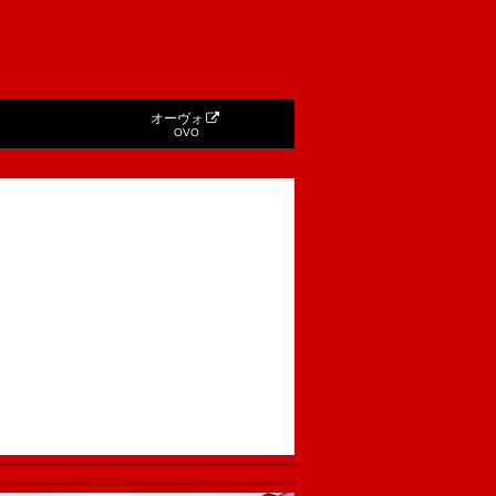
オーヴォ
OVO