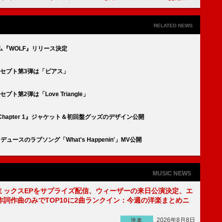
RELATED NEWS
ルバム『WOLF』リリース決定
”コンセプト第3弾は「ピアス」
セプト第2弾は「Love Triangle」
ム『Chapter 1』ジャケット＆初回盤グッズのデザイン公開
プロデュースのラブソング「What's Happenin'」MV公開
MUSIC NEWS
ミックスEPをサプライズ配信、ウィーザーの来日公演決定、エ
作詞作曲のみでTOP10に2曲ランクイン：今週の洋楽まとめニ
2026年8月8日
洋楽