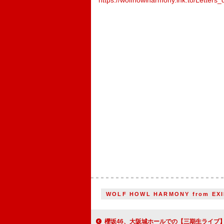
https://wolfhowlharmony.lnk.to/Letters_d
WOLF HOWL HARMONY from EXI
櫻坂46、大阪城ホールでの【三期生ライブ】ダイジェスト