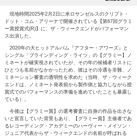
現地時間2025年2月2日に米ロサンゼルスのクリプト・
ドット・コム・アリーナで開催されている【第67回グラミ
ー賞授賞式(R)】に、ザ・ウィークエンドがパフォーマン
ス出演した。
2020年の大ヒットアルバム『アフター・アワーズ』と
シングル「ブラインディング・ライツ」の【グラミー】ノ
ミネートが確実視されていたが、その年の候補者リストに
ひとつも名前がなかかったため、彼はその冷遇を非難、ノ
ミネーション審査の透明性を求めた（当時、ザ・ウィーク
エンドは、ノミネート発表前から製作側と協力しながら授
賞式でのパフォーマンスの準備を進めていたことも暴露し
ている）。
今後は【グラミー賞】の選考審査に自身の作品を出さな
いと宣言していた背景もあり、【グラミー賞】主催者であ
るレコーディング・アカデミーのハーヴィー・メイソン・
ジュニア代表からザ・ウィークエンドの名前が呼ばれる