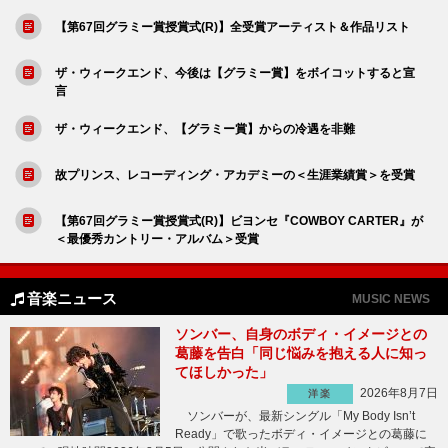
【第67回グラミー賞授賞式(R)】全受賞アーティスト＆作品リスト
ザ・ウィークエンド、今後は【グラミー賞】をボイコットすると宣
言
ザ・ウィークエンド、【グラミー賞】からの冷遇を非難
故プリンス、レコーディング・アカデミーの＜生涯業績賞＞を受賞
【第67回グラミー賞授賞式(R)】ビヨンセ『COWBOY CARTER』が
＜最優秀カントリー・アルバム＞受賞
音楽ニュース
MUSIC NEWS
ソンバー、自身のボディ・イメージとの
葛藤を告白「同じ悩みを抱える人に知っ
てほしかった」
2026年8月7日
洋楽
ソンバーが、最新シングル「My Body Isn’t
Ready」で歌ったボディ・イメージとの葛藤に