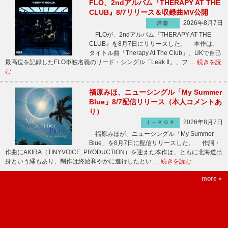
FLO、2ndアルバム『THERAPY AT THE
CLUB』8/7リリース＆収録曲MV公開
2026年8月7日
洋楽
FLOが、2ndアルバム『THERAPY AT THE
CLUB』を8月7日にリリースした。 本作は、
タイトル曲「Therapy At The Club」、UKで自己
最高位を記録したFLO単独名義のリード・シングル「Leak It」、フ …
続きを読
む
福原みほ、ニューシングル「My Summer
Blue」8/7配信リリース（本人コメントあ
り）
2026年8月7日
Ｊ－ＰＯＰ
福原みほが、ニューシングル「My Summer
Blue」を8月7日に配信リリースした。 作詞・
作曲にAKIRA（TINYVOICE, PRODUCTION）を迎えた本作は、ともに北海道出
身という縁もあり、制作は終始和やかに進行したとい …
続きを読む
more »