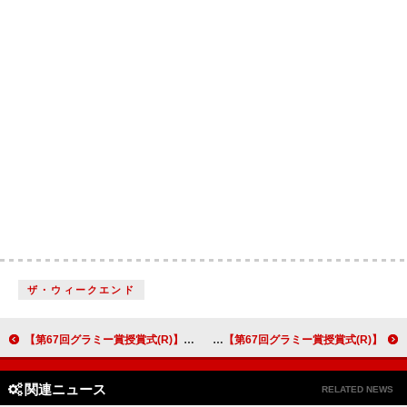
ザ・ウィークエンド
【第67回グラミー賞授賞式(R)】レディー・ガガ＆ブルーノ・マーズ「Die With A Smile」が＜最優秀ポップ・パフォーマンス（デュオ/グループ）＞受賞
【第67回グラミー賞授賞式(R)】ケンドリック・ラマー「Not Like Us」が＜年間最優秀レコード＞受賞
関連ニュース
RELATED NEWS