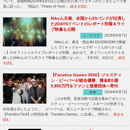
ついて、現地時間2026年8月5日に公開された米バラエティのインタビューで率
直に語った。 同誌の『Power of Youn …
続きを読む
Nikoん主催、全国から53バンドが出演し
た2DAYSイベントのレポート到着＆ライ
ブ映像も公開
2026年8月7日
Ｊ－ＰＯＰ
Nikoんが、東京・恵比寿LIQUIDROOMで開催
した【リキッドルームで47 ～ぐんゆうかっぽ
～】のオフィシャルライブレポートが到着。あわせて、本イベントのラストを
飾ったNikoんのフル尺ライブ映像も公開となった。 8月3日、4日の2 …
続き
を読む
【Fanatics Games 2026】ジャスティ
ン・ビーバーが総合優勝、賞金約1億
5,800万円をファンと慈善団体へ寄付
2026年8月7日
洋楽
この1年間、音楽活動で話題を集めてきたジャ
スティン・ビーバーだが、スポーツの世界でも
存在感を示したようだ。 ビーバーは、米ニューヨークで開催された
【Fanatics Fest】の特別企画『Fanatics Games』に出場し、NFLの …
続きを
読む