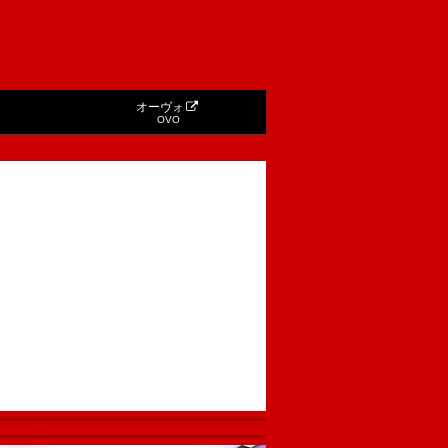
オーヴォ
OVO