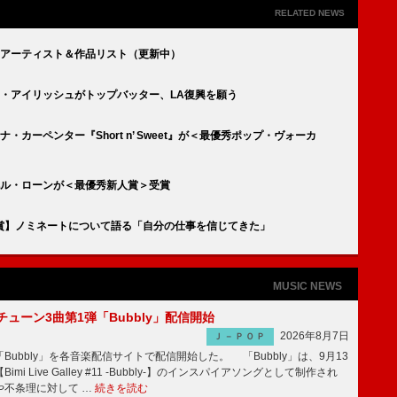
RELATED NEWS
受賞アーティスト＆作品リスト（更新中）
リー・アイリッシュがトップバッター、LA復興を願う
・カーペンター『Short n’ Sweet』が＜最優秀ポップ・ヴォーカ
ャペル・ローンが＜最優秀新人賞＞受賞
賞】ノミネートについて語る「自分の仕事を信じてきた」
MUSIC NEWS
ーチューン3曲第1弾「Bubbly」配信開始
2026年8月7日
Ｊ－ＰＯＰ
Bubbly」を各音楽配信サイトで配信開始した。 「Bubbly」は、9月13
mi Live Galley #11 -Bubbly-】のインスパイアソングとして制作され
や不条理に対して …
続きを読む