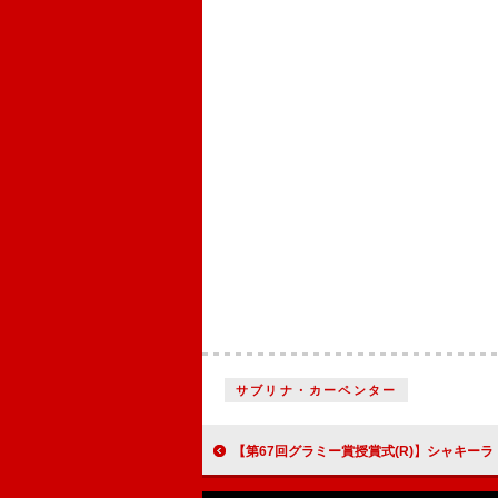
サブリナ・カーペンター
【第67回グラミー賞授賞式(R)】シャキーラ『Las Mujeres Ya No Lloran』が＜最優秀ラテン・