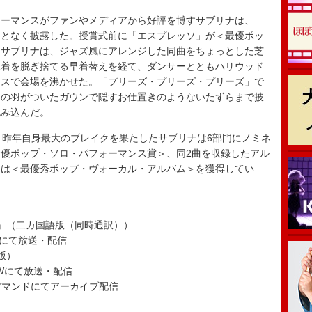
ーマンスがファンやメディアから好評を博すサブリナは、
ことなく披露した。授賞式前に「エスプレッソ」が＜最優ポッ
たサブリナは、ジャズ風にアレンジした同曲をちょっとした芝
上着を脱ぎ捨てる早着替えを経て、ダンサーとともハリウッド
ンスで会場を沸かせた。「プリーズ・プリーズ・プリーズ」で
わの羽がついたガウンで隠すお仕置きのようないたずらまで披
包み込んだ。
昨年自身最大のブレイクを果たしたサブリナは6部門にノミネ
優ポップ・ソロ・パフォーマンス賞＞、同2曲を収録したアル
』は＜最優秀ポップ・ヴォーカル・アルバム＞を獲得してい
)』（二カ国語版（同時通訳））
OWにて放送・配信
版）
WOWにて放送・配信
デマンドにてアーカイブ配信