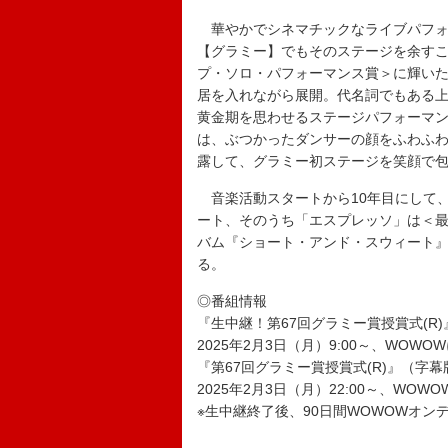
華やかでシネマチックなライブパフォ
【グラミー】でもそのステージを余す
プ・ソロ・パフォーマンス賞＞に輝い
居を入れながら展開。代名詞でもある
黄金期を思わせるステージパフォーマ
は、ぶつかったダンサーの顔をふわふ
露して、グラミー初ステージを笑顔で
音楽活動スタートから10年目にして、
ート、そのうち「エスプレッソ」は＜最
バム『ショート・アンド・スウィート
る。
◎番組情報
『生中継！第67回グラミー賞授賞式(R
2025年2月3日（月）9:00～、WOW
『第67回グラミー賞授賞式(R)』（字幕
2025年2月3日（月）22:00～、WO
※生中継終了後、90日間WOWOWオン