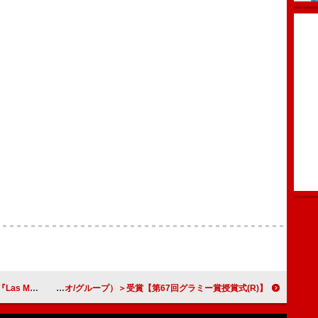
ポップ・アルバム＞受賞
【第67回グラミー賞授賞式(R)】レディー・ガガ＆ブルーノ・マーズ「Die With A Smile」が＜最優秀ポップ・パフォーマンス（デュオ/グループ）＞受賞