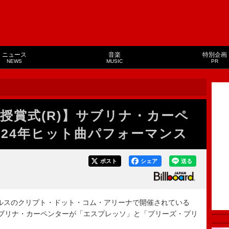
ニュース
音楽
特別企画
NEWS
MUSIC
PR
授賞式(R)】サブリナ・カーペ
024年ヒット曲パフォーマンス
ポスト
シェア
送る
ゼルスのクリプト・ドット・コム・アリーナで開催されている
、サブリナ・カーペンターが「エスプレッソ」と「プリーズ・プリ