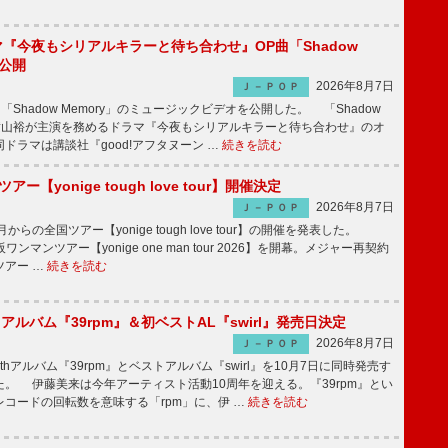
ラマ『今夜もシリアルキラーと待ち合わせ』OP曲「Shadow
V公開
2026年8月7日
Ｊ－ＰＯＰ
「Shadow Memory」のミュージックビデオを公開した。 「Shadow
、横山裕が主演を務めるドラマ『今夜もシリアルキラーと待ち合わせ』のオ
ドラマは講談社『good!アフタヌーン …
続きを読む
ツアー【yonige tough love tour】開催決定
2026年8月7日
Ｊ－ＰＯＰ
月からの全国ツアー【yonige tough love tour】の開催を発表した。
阪ワンマンツアー【yonige one man tour 2026】を開幕。メジャー再契約
ツアー …
続きを読む
hアルバム『39rpm』＆初ベストAL『swirl』発売日決定
2026年8月7日
Ｊ－ＰＯＰ
hアルバム『39rpm』とベストアルバム『swirl』を10月7日に同時発売す
。 伊藤美来は今年アーティスト活動10周年を迎える。『39rpm』とい
コードの回転数を意味する「rpm」に、伊 …
続きを読む