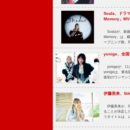
Soala、ド
Memory」M
Soalaが、新曲
Memory」は
ープニング曲。同
yonige、全国
yonigeが、11
yonigeは、東名
後初のワンマン
伊藤美来、5t
伊藤美来が、5t
ることが決定した
うタイトルは、レ