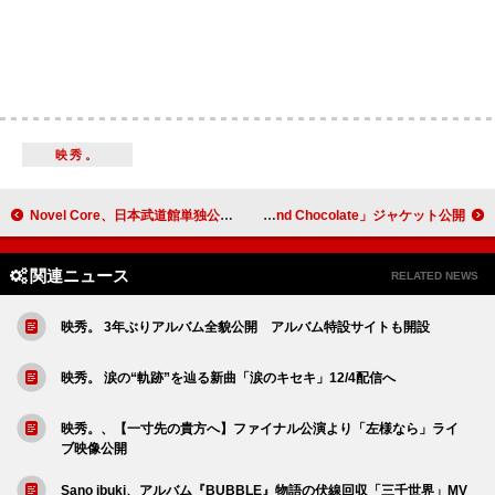
映秀。
Novel Core、日本武道館単独公演のライブ映像全編を一夜限りのプレミア公開
ILLIT、バレンタインデーに配信「Almond Chocolate」ジャケット公開
関連ニュース
RELATED NEWS
映秀。 3年ぶりアルバム全貌公開 アルバム特設サイトも開設
映秀。 涙の“軌跡”を辿る新曲「涙のキセキ」12/4配信へ
映秀。、【一寸先の貴方へ】ファイナル公演より「左様なら」ライ
ブ映像公開
Sano ibuki、アルバム『BUBBLE』物語の伏線回収「三千世界」MV