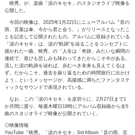
映秀。が、楽曲「涙のキセキ」のスタジオライブ映像を
公開した。
今回の映像は、2025年1月22日にニューアルバム『音の
雨、言葉は傘、今から君と会う。』がリリースとなったこ
とを記念して公開されたもの。アルバムに収録されている
「涙のキセキ」は、涙の“軌跡”を辿ることをコンセプトに
描かれた一曲。映秀。の「人生は「奇跡」みたいな瞬間の
連続で、喜びも悲しみも味わってきたからこそ今がある。
流した涙の軌跡を辿れば、歩むべき未来も見えてくるは
ず。だからこそ、過去を振り返るための時間旅行に出かけ
よう」というメッセージが、高揚感に満ちたファンタステ
ィックなサウンドで表現されている。
なお、この「涙のキセキ」を皮切りに、2月27日まで1
か月間に渡り、毎週木曜日18時にアルバム収録曲から全5
曲のスタジオライブ映像が公開されていく。
◎映像情報
YouTube『映秀。「涙のキセキ」3rd Album「音の雨、言