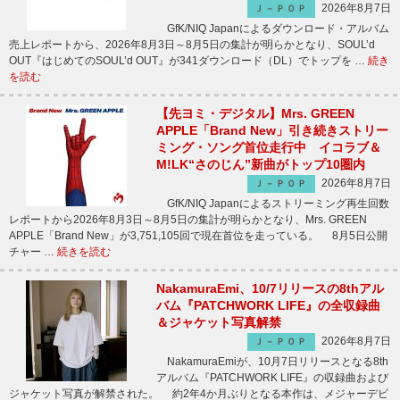
2026年8月7日
Ｊ－ＰＯＰ
GfK/NIQ Japanによるダウンロード・アルバム
売上レポートから、2026年8月3日～8月5日の集計が明らかとなり、SOUL’d
OUT『はじめてのSOUL’d OUT』が341ダウンロード（DL）でトップを …
続き
を読む
【先ヨミ・デジタル】Mrs. GREEN
APPLE「Brand New」引き続きストリー
ミング・ソング首位走行中 イコラブ＆
M!LK“さのじん”新曲がトップ10圏内
2026年8月7日
Ｊ－ＰＯＰ
GfK/NIQ Japanによるストリーミング再生回数
レポートから2026年8月3日～8月5日の集計が明らかとなり、Mrs. GREEN
APPLE「Brand New」が3,751,105回で現在首位を走っている。 8月5日公開
チャー …
続きを読む
NakamuraEmi、10/7リリースの8thアル
バム『PATCHWORK LIFE』の全収録曲
＆ジャケット写真解禁
2026年8月7日
Ｊ－ＰＯＰ
NakamuraEmiが、10月7日リリースとなる8th
アルバム『PATCHWORK LIFE』の収録曲および
ジャケット写真が解禁された。 約2年4か月ぶりとなる本作は、メジャーデビ