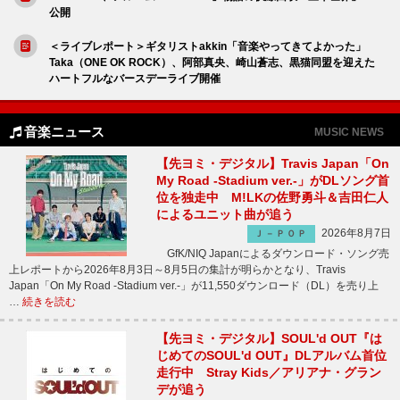
公開
＜ライブレポート＞ギタリストakkin「音楽やってきてよかった」
Taka（ONE OK ROCK）、阿部真央、崎山蒼志、黒猫同盟を迎えた
ハートフルなバースデーライブ開催
音楽ニュース
MUSIC NEWS
【先ヨミ・デジタル】Travis Japan「On
My Road -Stadium ver.-」がDLソング首
位を独走中 M!LKの佐野勇斗＆吉田仁人
によるユニット曲が追う
2026年8月7日
Ｊ－ＰＯＰ
GfK/NIQ Japanによるダウンロード・ソング売
上レポートから2026年8月3日～8月5日の集計が明らかとなり、Travis
Japan「On My Road -Stadium ver.-」が11,550ダウンロード（DL）を売り上
…
続きを読む
【先ヨミ・デジタル】SOUL'd OUT『は
じめてのSOUL'd OUT』DLアルバム首位
走行中 Stray Kids／アリアナ・グラン
デが追う