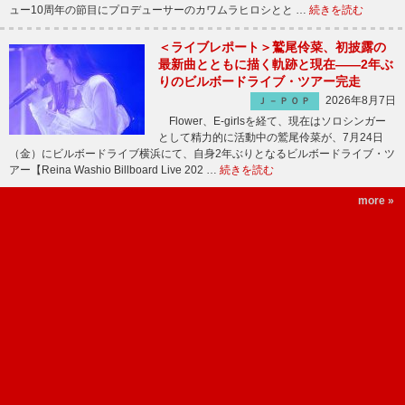
ュー10周年の節目にプロデューサーのカワムラヒロシとと …
続きを読む
＜ライブレポート＞鷲尾伶菜、初披露の
最新曲とともに描く軌跡と現在――2年ぶ
りのビルボードライブ・ツアー完走
2026年8月7日
Ｊ－ＰＯＰ
Flower、E-girlsを経て、現在はソロシンガー
として精力的に活動中の鷲尾伶菜が、7月24日
（金）にビルボードライブ横浜にて、自身2年ぶりとなるビルボードライブ・ツ
アー【Reina Washio Billboard Live 202 …
続きを読む
more »