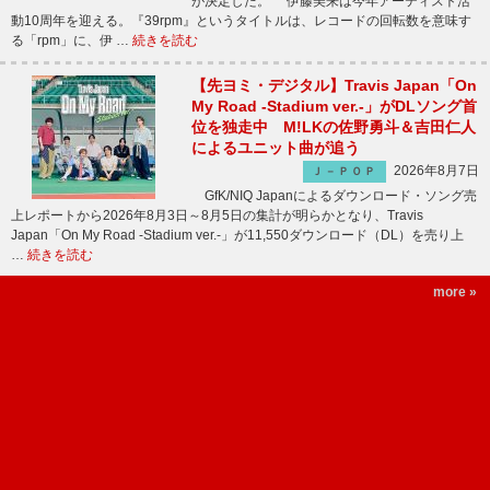
が決定した。 伊藤美来は今年アーティスト活
動10周年を迎える。『39rpm』というタイトルは、レコードの回転数を意味す
る「rpm」に、伊 …
続きを読む
【先ヨミ・デジタル】Travis Japan「On
My Road -Stadium ver.-」がDLソング首
位を独走中 M!LKの佐野勇斗＆吉田仁人
によるユニット曲が追う
2026年8月7日
Ｊ－ＰＯＰ
GfK/NIQ Japanによるダウンロード・ソング売
上レポートから2026年8月3日～8月5日の集計が明らかとなり、Travis
Japan「On My Road -Stadium ver.-」が11,550ダウンロード（DL）を売り上
…
続きを読む
more »