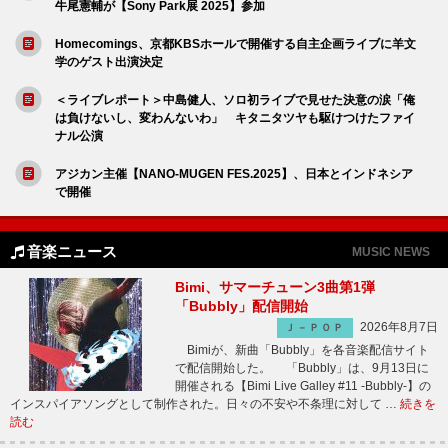
牛尾憲輔が【Sony Park展 2025】参加
Homecomings、京都KBSホールで開催する自主企画ライブに羊文
学のゲスト出演決定
＜ライブレポート＞中島健人、ソロ初ライブで見せた決意の涙「俺
は負けないし、変わんないわ」 キタニタツヤも駆けつけたファイ
ナル公演
アジカン主催【NANO-MUGEN FES.2025】、日本とインドネシア
で開催
音楽ニュース
MUSIC NEWS
Bimi、サマーチューン3曲第1弾
「Bubbly」配信開始
2026年8月7日
Ｊ－ＰＯＰ
Bimiが、新曲「Bubbly」を各音楽配信サイト
で配信開始した。 「Bubbly」は、9月13日に
開催される【Bimi Live Galley #11 -Bubbly-】の
インスパイアソングとして制作された。日々の不安や不条理に対して …
続きを
読む