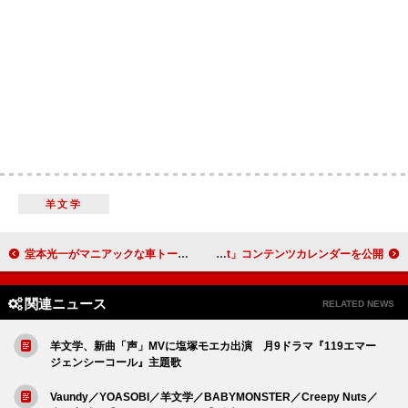
羊文学
堂本光一がマニアックな車トーク、TOKYO FM『土屋圭市のくるまの話』2週連続ゲスト出演
BE:FIRST、新曲「Spacecraft」コンテンツカレンダーを公開
関連ニュース
RELATED NEWS
羊文学、新曲「声」MVに塩塚モエカ出演 月9ドラマ『119エマー
ジェンシーコール』主題歌
Vaundy／YOASOBI／羊文学／BABYMONSTER／Creepy Nuts／