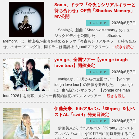
Soala、ドラマ『今夜もシリアルキラーと
待ち合わせ』OP曲「Shadow Memory」
MV公開
2026年8月7日
Ｊ－ＰＯＰ
Soalaが、新曲「Shadow Memory」のミュー
ジックビデオを公開した。 「Shadow
Memory」は、横山裕が主演を務めるドラマ『今夜もシリアルキラーと待ち合わ
せ』のオープニング曲。同ドラマは講談社『good!アフタヌーン …
続きを読む
yonige、全国ツアー【yonige tough
love tour】開催決定
2026年8月7日
Ｊ－ＰＯＰ
yonigeが、11月からの全国ツアー【yonige
tough love tour】の開催を発表した。 yonige
は、東名阪ワンマンツアー【yonige one man
tour 2026】を開幕。メジャー再契約後初のワンマンツアー …
続きを読む
伊藤美来、5thアルバム『39rpm』＆初ベ
ストAL『swirl』発売日決定
2026年8月7日
Ｊ－ＰＯＰ
伊藤美来が、5thアルバム『39rpm』とベスト
アルバム『swirl』を10月7日に同時発売すること