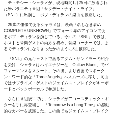
ティモシー・シャラメが、現地時間1月25日に放送され
た米バラエティ番組『サタデー・ナイト・ライブ』
（SNL）に出演し、ボブ・ディランの楽曲を披露した。
29歳の俳優であるシャラメは、映画『名もなき者/A
COMPLETE UNKNOWN』でフォーク界のアイコンであ
るボブ・ディランを演じている。今回の『SNL』で彼は、
ホストと音楽ゲストの両方を務め、音楽コーナーでは、ま
るでディランになりきったかのように3曲披露した。
『SNL』の元キャストであるアダム・サンドラーの紹介
を受け、シャラメはハイエナジーな「Outlaw Blues」でパ
フォーマンスをスタート。その後、より親密でスポーク
ン・ワード的な「Three Angels」
へ
スムーズ
に移り、同曲
ではサプライズ・ゲストの
ジェイムス
・ブレイクがキーボ
ードとバックボーカルで参加した。
さらに番組後半では、シャラメがアコースティック・ギ
ターを手に再登場し、「Tomorrow Is a Long Time」の感動
的なカバーを披露した。この曲でも
ジェイムス
・ブレイク