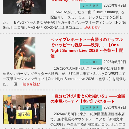
2026年8月9日
Ｊ－ＰＯＰ
TAKARAが、デビュー曲「Time is money」を
配信リリースし、ミュージックビデオを公開し
た。 BMSG×ちゃんみなが手がけたガールズグループオーディション【No No
Girls】に参加したASHAとKOKONAによる新ユニ …
続きを読む
＜ライブレポート＞一夜限りのカラフル
でハッピーな祝祭――映秀。、【One
Night Summer Live 2026 ～色祭～】開
催
2026年8月9日
Ｊ－ＰＯＰ
10代20代の同世代リスナーを中心に注目を集
めるシンガーソングライターの映秀。が、8月1日に東京・Spotify O-WESTにて
一夜限りのワンマンライブ【One Night Summer Live 2026 ～色祭～】を開催し
た。 夏 …
続きを読む
「自分だけの1冊との出会いを」――全国
の本屋パーティ【本パ】がスタート
2026年8月9日
Ｊ－ＰＯＰ
2026年8月8日に東京・紀伊國屋書店新宿本店
で、森永乳業のマウントレーニアと「新潮文庫
の100冊」を企画する新潮文庫がコラボしたプロ