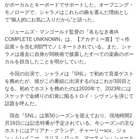
がボーカルとキーボードでサポートした。オープニング・
モノローグで、シャラメはこれらの曲を選んだ理由とし
て“個人的にお気に入りだから”と語った。
ジェームズ・マンゴールド監督の『名もなき者/A
COMPLETE UNKNOWN』は、【アカデミー賞】で＜作
品賞＞を含む8部門でノミネートされている。また、シャ
ラメは過去に自身が同映画で披露したすべての楽曲のボー
カルを担当したことを明かしていた。
今回の出演で、シャラメは『SNL』で
初めて
音楽ゲスト
を務めたが、彼がこの番組に出演するのはこれが3回目と
なる。初めてホストを務めたのは2020年で、2023年には
スケッチで金縛りの幻覚に陥るトロイ・シヴァンを演じて
話題を呼んだ。
現在『SNL』は第50シーズンを迎えており、現地時間2
月16日には記念特番が予定されている。今シーズンの主な
ホストにはアリアナ・グランデ、チャーリーxcx、ジョ
ン・ムレイニー、クリス・ロック、マーティン・ショート