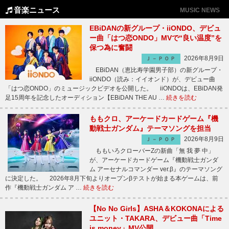
音楽ニュース
MUSIC NEWS
EBiDANの新グループ・iiONDO、デビュ
ー曲「はつ恋ONDO」MVで“良い温度”を
保つ為に奮闘
2026年8月9日
Ｊ－ＰＯＰ
EBiDAN（恵比寿学園男子部）の新グループ・
iiONDO（読み：イイオンド）が、デビュー曲
「はつ恋ONDO」のミュージックビデオを公開した。 iiONDOは、EBiDAN発
足15周年を記念したオーディション【EBiDAN THE AU …
続きを読む
ももクロ、アーケードカードゲーム『機
動戦士ガンダム』テーマソングを担当
2026年8月9日
Ｊ－ＰＯＰ
ももいろクローバーZの新曲「無 我 夢 中」
が、アーケードカードゲーム『機動戦士ガンダ
ム アーセナルコマンダー ver.β』のテーマソング
に決定した。 2026年8月下旬よりオープンβテストが始まる本ゲームは、前
作『機動戦士ガンダム ア …
続きを読む
【No No Girls】ASHA＆KOKONAによる
ユニット・TAKARA、デビュー曲「Time
is money」MV公開