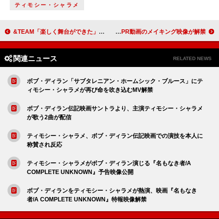
ティモシー・シャラメ
&TEAM「楽しく舞台ができた」、4日間の韓国活動で現地の音楽番組に連続出演
INI、「東京宝島」島しょ地域の魅力を伝えるPR動画のメイキング映像が解禁
関連ニュース
RELATED NEWS
ボブ・ディラン「サブタレニアン・ホームシック・ブルース」にテ
ィモシー・シャラメが再び命を吹き込むMV解禁
ボブ・ディラン伝記映画サントラより、主演ティモシー・シャラメ
が歌う2曲が配信
ティモシー・シャラメ、ボブ・ディラン伝記映画での演技を本人に
称賛され反応
ティモシー・シャラメがボブ・ディラン演じる『名もなき者/A
COMPLETE UNKNOWN』予告映像公開
ボブ・ディランをティモシー・シャラメが熱演、映画『名もなき
者/A COMPLETE UNKNOWN』特報映像解禁