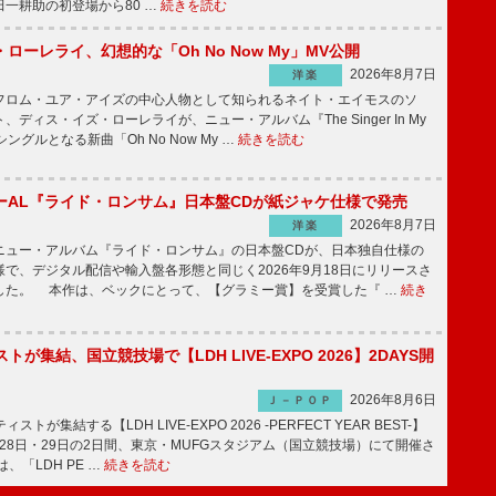
一耕助の初登場から80 …
続きを読む
ローレライ、幻想的な「Oh No Now My」MV公開
2026年8月7日
洋楽
ロム・ユア・アイズの中心人物として知られるネイト・エイモスのソ
ディス・イズ・ローレライが、ニュー・アルバム『The Singer In My
シングルとなる新曲「Oh No Now My …
続きを読む
ーAL『ライド・ロンサム』日本盤CDが紙ジャケ仕様で発売
2026年8月7日
洋楽
ュー・アルバム『ライド・ロンサム』の日本盤CDが、日本独自仕様の
で、デジタル配信や輸入盤各形態と同じく2026年9月18日にリリースさ
した。 本作は、ベックにとって、【グラミー賞】を受賞した『 …
続き
トが集結、国立競技場で【LDH LIVE-EXPO 2026】2DAYS開
2026年8月6日
Ｊ－ＰＯＰ
トが集結する【LDH LIVE-EXPO 2026 -PERFECT YEAR BEST-】
1月28日・29日の2日間、東京・MUFGスタジアム（国立競技場）にて開催さ
、「LDH PE …
続きを読む