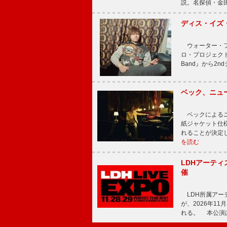
説。名探偵・金田
ディス・イズ・
ウォーター・フ
ロ・プロジェクト、
Band』から2nd
ベック、ニュ
ベックによるニ
紙ジャケット仕様
れることが決定
を読む
LDHアーティス
催
LDH所属アーティス
が、2026年1
れる。 本公演は