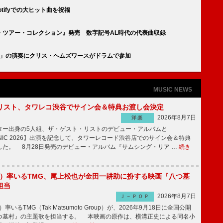
tifyでの大ヒット曲を祝福
・ツアー・コレクション』発売 数字記号AL時代の代表曲収録
 Loud」の演奏にクリス・ヘムズワースがドラムで参加
MUSIC NEWS
リスト、タワレコ渋谷でサイン会＆特典お渡し会決定
2026年8月7日
洋楽
ー出身の5人組、ザ・ゲスト・リストのデビュー・アルバムと
SONIC 2026】出演を記念して、タワーレコード渋谷店でのサイン会＆特典
した。 8月28日発売のデビュー・アルバム『サムシング・リア …
続き
'z）率いるTMG、尾上松也が金田一耕助に扮する映画『八つ墓
担当
2026年8月7日
Ｊ－ＰＯＰ
いるTMG（Tak Matsumoto Group）が、2026年9月18日に全国公開
つ墓村』の主題歌を担当する。 本映画の原作は、横溝正史による同名小