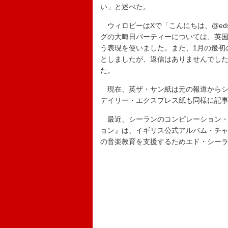
い」と述べた。
ウィロビーはXで「こんにちは、@edsh
グの大晦日パーティーについては、英国
う表現を使いました。また、1月の最初の週
としましたが、返信はありませんでし
た。
現在、英ザ・サン紙は元の報道からシ
デイリー・エクスプレス紙も同様に記
最近、シーランのコンピレーション・
ョン』は、イギリス公式アルバム・チャ
の音楽教育を支援するためエド・シー