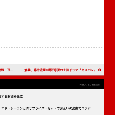
E MOVIE-』
WEST.の主題歌が流れるOP映像解禁、藤井流星×紺野彩夏W主演ドラマ『キスバレ』
RELATED NEWS
援する財団を設立
、エド・シーランとのサプライズ・セットでお互いの楽曲でコラボ