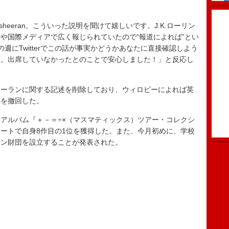
eeran。こういった説明を聞けて嬉しいです。J.K.ローリン
や国際メディアで広く報じられていたので“報道によれば”とい
にTwitterでこの話が事実かどうか
あなたに
直接確認しよう
た。出席していなかったとのことで安心しました！」と反応し
ーランに関する記述を削除しており、ウィロビーによれば英
事を撤回した。
アルバム『＋－＝÷×（マスマティックス）ツアー・コレクシ
ートで自身8作目の1位を獲得した。また、今月初めに、学校
ラン財団を設立することが発表された。