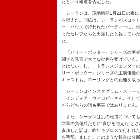
たという報道を否定した。
シーランは、現地時間1月21日の夜に
を唱えた。同紙は、シーランがスコッ
ー・ハウスで行われたパーティーに、俳
ったセレブたちと出席したと報じてい
た。
『ハリー・ポッター』シリーズの著者で
関する発言で大きな批判を受けている。2
とはない」し、「トランスジェンダー
リー・ポッター』シリーズの主演俳優
キャストも、ローリングとの距離を取
シーランはインスタグラム・ストーリ
「インディア・ウィロビーさん、そし
がらどちらの話も事実ではありません
また、シーランは別の報道についても
防軍の負傷兵たちに“喜びを与えた”と
参加した話は、昨年キプロスで行われ
を手配しました
。このような報道は分