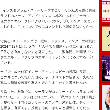
、インスタグラム・ストーリーズで英ザ・サン紙の報道に異議
トランドのパース・アンド・キンロス地区にあるキリーカシ
優のダニエル・クレイグやバンドのU2、プリテンダーズとい
た。しかし、これについて公にコメントした関係者はいなかっ
あるJ.K.ローリングは、近年、トランスジェンダーの権利に
024年12月には、Xで「どの子供も間違った体に生まれるこ
の子供など存在しない」と発言した。
ここ数年間
、映画版『ハ
のダニエル・ラドクリフやエマ・ワトソンをはじめとする一部
っている
。
ーズで、放送作家インディア・ウィロビーの投稿に反応し、
てこの件について報じた他のジャーナリストの皆さん、失礼な
。私は大晦日を家族や友人と過ごしました」と書き込んだ。
反論した。報道では、シーランがコンサートでイスラエル国
されていた。シーランはこれについて、「私のライブに負傷兵が
た大規模な
一般向け
コンサート
のことで、慈善団体がチケット
断を招き、有害です。投稿する前に
きちん
と調査してくださ