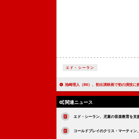
エド・シーラン
池崎理人（INI）、初出演映画で初の演技に挑戦 豆原一成（JO1）主演作『BADBOYS -TH
関連ニュース
エド・シーラン、児童の音楽教育を支
コールドプレイのクリス・マーティン