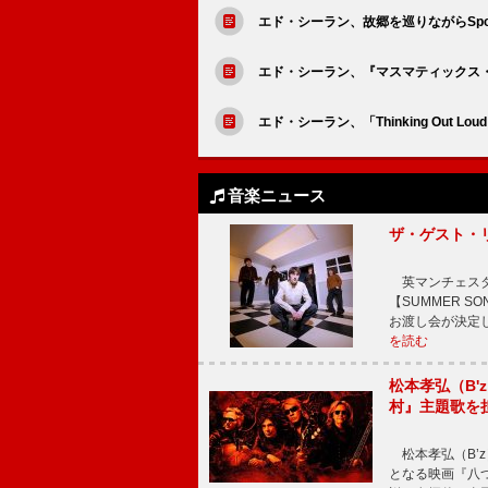
エド・シーラン、故郷を巡りながらSpo
エド・シーラン、『マスマティックス
エド・シーラン、「Thinking Out
音楽ニュース
ザ・ゲスト・
英マンチェスタ
【SUMMER 
お渡し会が決定
を読む
松本孝弘（B
村』主題歌を
松本孝弘（B’z）率
となる映画『八