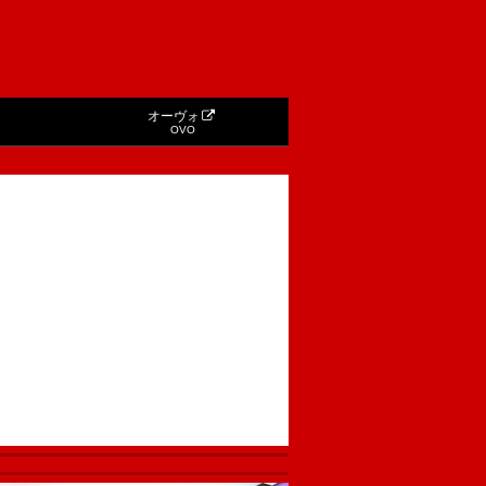
オーヴォ
OVO