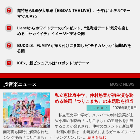
超特急ら9組が大集結【EBiDAN THE LIVE】、今年は“ホテル”テー
マで3DAYS
Lienelからホワイトデーのプレゼント、“北海道デート”気分を楽し
める「セカイイチ」イメージビデオ公開
BUDDiiS、FUMIYAが振り付けに参加した“モドカシぃぃ”新曲MVを
公開
ICEx、新ビジュアルは“ロボット”がテーマ
音楽ニュース
MUSIC NEWS
私立恵比寿中学、仲村悠菜が初主演を務
める映画『つりこまち』の主題歌を担当
2026年8月8日
Ｊ－ＰＯＰ
私立恵比寿中学が、メンバーの仲村悠菜が主
演を務める映画『つりこまち』の主題歌を担当
することが発表され、仲村のコメントと新規場
面写真も同時に解禁された。 映画の原作は、山崎夏軌によるガールズフィッ
シング漫画『つりこまち』（「ヤングガンガン …
続きを読む