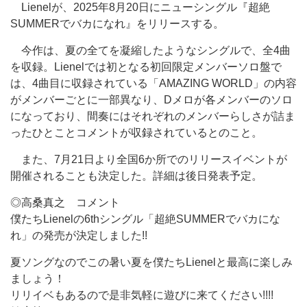
Lienelが、2025年8月20日にニューシングル『超絶
SUMMERでバカになれ』をリリースする。
今作は、夏の全てを凝縮したようなシングルで、全4曲
を収録。Lienelでは初となる初回限定メンバーソロ盤で
は、4曲目に収録されている「AMAZING WORLD」の内容
がメンバーごとに一部異なり、Dメロが各メンバーのソロ
になっており、間奏にはそれぞれのメンバーらしさが詰ま
ったひとことコメントが収録されているとのこと。
また、7月21日より全国6か所でのリリースイベントが
開催されることも決定した。詳細は後日発表予定。
◎高桑真之 コメント
僕たちLienelの6thシングル「超絶SUMMERでバカにな
れ」の発売が決定しました!!
夏ソングなのでこの暑い夏を僕たちLienelと最高に楽しみ
ましょう！
リリイベもあるので是非気軽に遊びに来てください!!!!