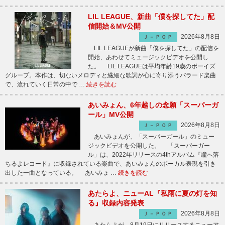
LIL LEAGUE、新曲「僕を探してた」配
信開始＆MV公開
2026年8月8日
Ｊ－ＰＯＰ
LIL LEAGUEが新曲「僕を探してた」の配信を
開始、あわせてミュージックビデオを公開し
た。 LIL LEAGUEは平均年齢19歳のボーイズ
グループ。本作は、切ないメロディと繊細な歌詞が心に寄り添うバラード楽曲
で、流れていく日常の中で …
続きを読む
あいみょん、6年越しの念願「スーパーガ
ール」MV公開
2026年8月8日
Ｊ－ＰＯＰ
あいみょんが、「スーパーガール」のミュー
ジックビデオを公開した。 「スーパーガー
ル」は、2022年リリースの4thアルバム『瞳へ落
ちるよレコード』に収録されている楽曲で、あいみょんのボーカル表現を引き
出した一曲となっている。 あいみょ …
続きを読む
あたらよ、ニューAL『私雨に夏の灯を知
る』収録内容発表
2026年8月8日
Ｊ－ＰＯＰ