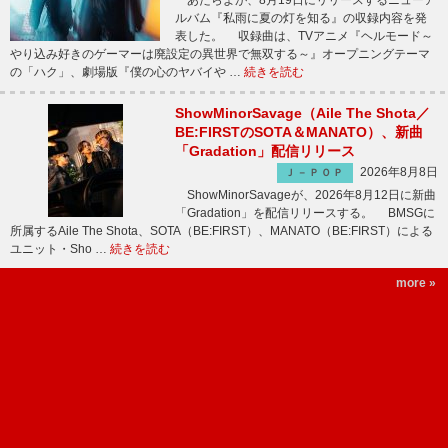
あたらよが、8月19日にリリースするニューア
ルバム『私雨に夏の灯を知る』の収録内容を発
表した。 収録曲は、TVアニメ『ヘルモード～
やり込み好きのゲーマーは廃設定の異世界で無双する～』オープニングテーマ
の「ハク」、劇場版『僕の心のヤバイや …
続きを読む
ShowMinorSavage（Aile The Shota／
BE:FIRSTのSOTA＆MANATO）、新曲
「Gradation」配信リリース
2026年8月8日
Ｊ－ＰＯＰ
ShowMinorSavageが、2026年8月12日に新曲
「Gradation」を配信リリースする。 BMSGに
所属するAile The Shota、SOTA（BE:FIRST）、MANATO（BE:FIRST）による
ユニット・Sho …
続きを読む
more »