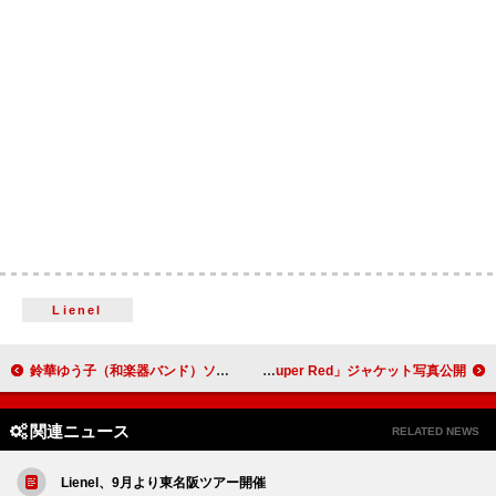
Lienel
鈴華ゆう子（和楽器バンド）ソロプロジェクトが本格始動、新曲「ケサラバサラ」MVでダンス
鞘師里保、6/18リリースSG「Super Red」ジャケット写真公開
関連ニュース
RELATED NEWS
Lienel、9月より東名阪ツアー開催