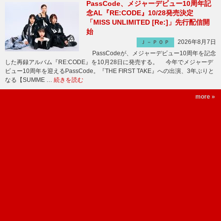
PassCode、メジャーデビュー10周年記
念AL『RE:CODE』10/28発売決定
「MISS UNLIMITED [Re:]」先行配信開
始
2026年8月7日
Ｊ－ＰＯＰ
PassCodeが、メジャーデビュー10周年を記念
した再録アルバム『RE:CODE』を10月28日に発売する。 今年でメジャーデ
ビュー10周年を迎えるPassCode。『THE FIRST TAKE』への出演、3年ぶりと
なる【SUMME …
続きを読む
more »