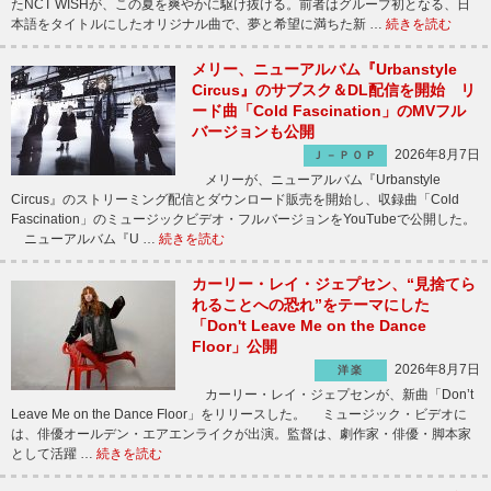
たNCT WISHが、この夏を爽やかに駆け抜ける。前者はグループ初となる、日
本語をタイトルにしたオリジナル曲で、夢と希望に満ちた新 …
続きを読む
メリー、ニューアルバム『Urbanstyle
Circus』のサブスク＆DL配信を開始 リ
ード曲「Cold Fascination」のMVフル
バージョンも公開
2026年8月7日
Ｊ－ＰＯＰ
メリーが、ニューアルバム『Urbanstyle
Circus』のストリーミング配信とダウンロード販売を開始し、収録曲「Cold
Fascination」のミュージックビデオ・フルバージョンをYouTubeで公開した。
ニューアルバム『U …
続きを読む
カーリー・レイ・ジェプセン、“見捨てら
れることへの恐れ”をテーマにした
「Don't Leave Me on the Dance
Floor」公開
2026年8月7日
洋楽
カーリー・レイ・ジェプセンが、新曲「Don’t
Leave Me on the Dance Floor」をリリースした。 ミュージック・ビデオに
は、俳優オールデン・エアエンライクが出演。監督は、劇作家・俳優・脚本家
として活躍 …
続きを読む