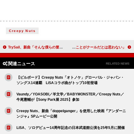
Creepy Nuts
TrySail、新曲「そんな僕らの冒険譚！」MV公開
ビョーク、地球の未来について楽観的だと語る「諦めることがクールだとは思わない」
関連ニュース
RELATED NEWS
【ビルボード】Creepy Nuts「オトノケ」グローバル・ジャパン・
ソングス14連覇 LiSAコラボ曲がトップ10初登場
Vaundy／YOASOBI／羊文学／BABYMONSTER／Creepy Nuts／
牛尾憲輔が【Sony Park展 2025】参加
Creepy Nuts、新曲「doppelganger」を使用した映画『アンダーニ
ンジャ』SPムービー公開
LiSA、ソロデビュー14周年記念の日本武道館公演を25年5月に開催