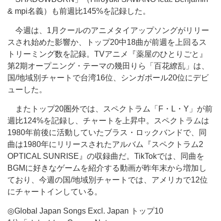
& mpi名義）も前週比145%を記録した。
今週は、1月クールのアニメタイアップソングがリリー
スされ始めた影響か、トップ20中18曲が前週を上回るス
トリーミング数を記録。TVアニメ『薬屋のひとりごと』
第2期オープニング・テーマの幾田りら「百花繚乱」は、
国/地域別チャートで台湾16位、シンガポール20位にデビ
ューした。
またトップ20圏外では、スペクトラム「F・L・Y」が前
週比124%を記録し、チャートを上昇中。スペクトラムは
1980年前後に活動していたブラス・ロックバンドで、同
曲は1980年にリリースされたアルバム『スペクトラム2
OPTICAL SUNRISE』の収録曲だ。TikTokでは、同曲を
BGMに好きなゲームを紹介する動画が昨年末から増加し
ており、今週の国/地域別チャートでは、アメリカで12位
にチャートインしている。
◎Global Japan Songs Excl. Japan トップ10