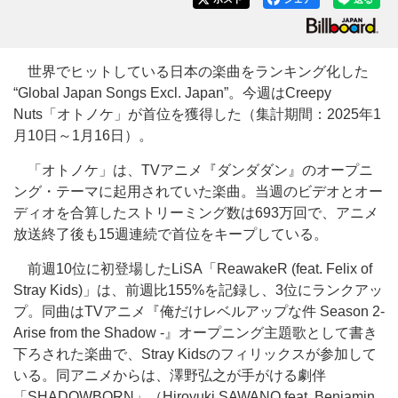
世界でヒットしている日本の楽曲をランキング化した
“Global Japan Songs Excl. Japan”。今週はCreepy
Nuts「オトノケ」が首位を獲得した（集計期間：2025年1
月10日～1月16日）。
「オトノケ」は、TVアニメ『ダンダダン』のオープニ
ング・テーマに起用されていた楽曲。当週のビデオとオー
ディオを合算したストリーミング数は693万回で、アニメ
放送終了後も15週連続で首位をキープしている。
前週10位に初登場したLiSA「ReawakeR (feat. Felix of
Stray Kids)」は、前週比155%を記録し、3位にランクアッ
プ。同曲はTVアニメ『俺だけレベルアップな件 Season 2-
Arise from the Shadow -』オープニング主題歌として書き
下ろされた楽曲で、Stray Kidsのフィリックスが参加して
いる。同アニメからは、澤野弘之が手がける劇伴
「SHADOWBORN」（Hiroyuki SAWANO feat. Benjamin