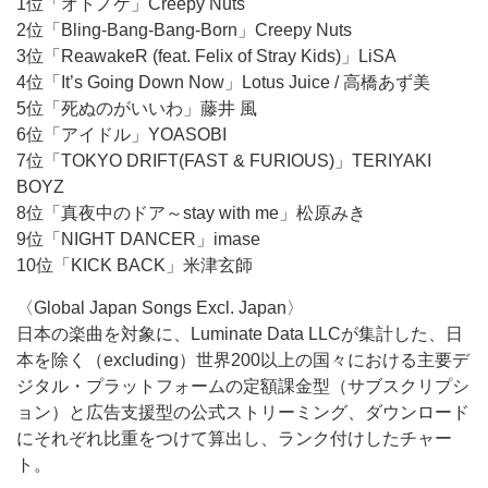
1位「オトノケ」Creepy Nuts
2位「Bling-Bang-Bang-Born」Creepy Nuts
3位「ReawakeR (feat. Felix of Stray Kids)」LiSA
4位「It’s Going Down Now」Lotus Juice / 高橋あず美
5位「死ぬのがいいわ」藤井 風
6位「アイドル」YOASOBI
7位「TOKYO DRIFT(FAST & FURIOUS)」TERIYAKI
BOYZ
8位「真夜中のドア～stay with me」松原みき
9位「NIGHT DANCER」imase
10位「KICK BACK」米津玄師
〈Global Japan Songs Excl. Japan〉
日本の楽曲を対象に、Luminate Data LLCが集計した、日
本を除く（excluding）世界200以上の国々における主要デ
ジタル・プラットフォームの定額課金型（サブスクリプシ
ョン）と広告支援型の公式ストリーミング、ダウンロード
にそれぞれ比重をつけて算出し、ランク付けしたチャー
ト。