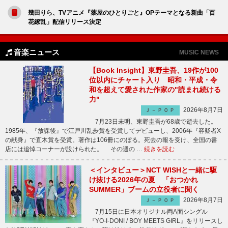
幾田りら、TVアニメ『薬屋のひとりごと』OPテーマとなる新曲「百
花繚乱」配信リリース決定
音楽ニュース
MUSIC NEWS
【Book Insight】東野圭吾、19作が100
位以内にチャート入り 昭和・平成・令
和を超えて愛された作家の"読まれ続ける
力"
2026年8月7日
Ｊ－ＰＯＰ
7月23日未明、東野圭吾が68歳で逝去した。
1985年、『放課後』で江戸川乱歩賞を受賞してデビューし、2006年『容疑者X
の献身』で直木賞を受賞。著作は106冊にのぼる。死去の報を受け、全国の書
店には追悼コーナーが設けられた。 その週の …
続きを読む
＜インタビュー＞NCT WISHと一緒に駆
け抜ける2026年の夏 「おつかれ
SUMMER」ブームの立役者に聞く
2026年8月7日
Ｊ－ＰＯＰ
7月15日に日本オリジナル両A面シングル
『YO-I-DON! / BOY MEETS GIRL』をリリースし