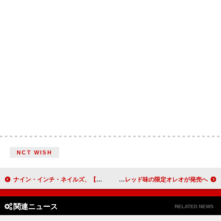
NCT WISH
ナイン・インチ・ネイルズ、【Peel It Back Tour】北米＆ヨーロッパ日程発表
ポスト・マローン、塩キャラメル＆ショートブレッド味の限定オレオが発売へ
関連ニュース
RELATED NEWS