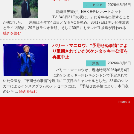
2026年8月6日
Ｊ－ＰＯＰ
尾崎世界観が、NHK Eテレ ハートネット
TV『#8月31日の夜に。』に今年も出演すること
が決定した。 尾崎は今年で4回目となるMCを務め、8月17日はテレビ生放送
とライブ配信、29日はラジオ番組、そして30日にもテレビ生放送が行われる …
続きを読む
バリー・マニロウ、“予期せぬ事情”によ
り延期されていた米ケンタッキー公演を
再度中止
2026年8月6日
洋楽
バリー・マニロウが、現地時間2026年8月4日
に米ケンタッキー州レキシントンで予定されて
いた公演を、“予期せぬ事情”を理由に二度目のキャンセルとした。83歳のシン
ガーによるインスタグラムのメッセージには、「予期せぬ事情により、本日夜
のレキ …
続きを読む
more »