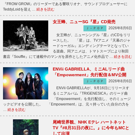
『FROW GROW』のリーダーである響咲リオナ、サウンドプロデューサーに
TeddyLoidを迎え …
続きを読む
女王蜂、ニューSG『星』CD発売
2026年8月6日
Ｊ－ＰＯＰ
女王蜂が、ニューシングル『星』のCDをリリ
ースした。 「星」は、TVアニメ『天幕のジャ
ードゥーガル』エンディングテーマとなってい
る楽曲。同アニメは、トマトスープにより秋田
書店『Souffle』にて連載中のマンガを原作としたアニメ化作品で …
続きを読む
ENVii GABRIELLA、ミニALリード曲
「Empowerment」先行配信＆MV公開
2026年8月6日
Ｊ－ＰＯＰ
ENVii GABRIELLAが、9月16日にリリースす
るミニアルバム『TRIGENESICA』のリード曲
「Empowerment」を先行配信し、そのミュージ
ックビデオを公開した。 「Empowerment」は、元々持っていた自分の力を
…
続きを読む
尾崎世界観、NHK Eテレ ハートネット
TV『#8月31日の夜に。』に今年もMCと
して出演