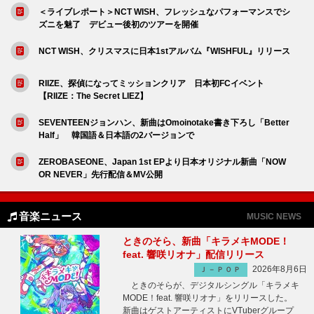
＜ライブレポート＞NCT WISH、フレッシュなパフォーマンスでシ
ズニを魅了 デビュー後初のツアーを開催
NCT WISH、クリスマスに日本1stアルバム『WISHFUL』リリース
RIIZE、探偵になってミッションクリア 日本初FCイベント
【RIIZE：The Secret LIEZ】
SEVENTEENジョンハン、新曲はOmoinotake書き下ろし「Better
Half」 韓国語＆日本語の2バージョンで
ZEROBASEONE、Japan 1st EPより日本オリジナル新曲「NOW
OR NEVER」先行配信＆MV公開
音楽ニュース
MUSIC NEWS
ときのそら、新曲「キラメキMODE！
feat. 響咲リオナ」配信リリース
2026年8月6日
Ｊ－ＰＯＰ
ときのそらが、デジタルシングル「キラメキ
MODE！feat. 響咲リオナ」をリリースした。
新曲はゲストアーティストにVTuberグループ