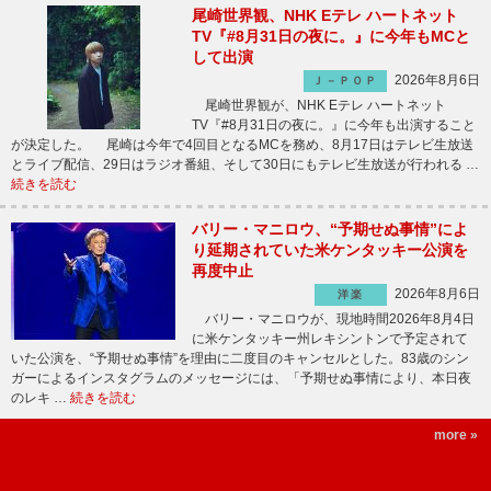
尾崎世界観、NHK Eテレ ハートネット
TV『#8月31日の夜に。』に今年もMCと
して出演
2026年8月6日
Ｊ－ＰＯＰ
尾崎世界観が、NHK Eテレ ハートネット
TV『#8月31日の夜に。』に今年も出演すること
が決定した。 尾崎は今年で4回目となるMCを務め、8月17日はテレビ生放送
とライブ配信、29日はラジオ番組、そして30日にもテレビ生放送が行われる …
続きを読む
バリー・マニロウ、“予期せぬ事情”によ
り延期されていた米ケンタッキー公演を
再度中止
2026年8月6日
洋楽
バリー・マニロウが、現地時間2026年8月4日
に米ケンタッキー州レキシントンで予定されて
いた公演を、“予期せぬ事情”を理由に二度目のキャンセルとした。83歳のシン
ガーによるインスタグラムのメッセージには、「予期せぬ事情により、本日夜
のレキ …
続きを読む
more »