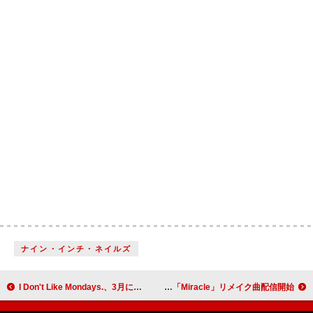
ナイン・インチ・ネイルズ
I Don't Like Mondays.、3月にビルボードライブ東京＆大阪公演決定
NCT WISH、清涼感あふれる姿でSUPER JUNIOR「Miracle」リメイク曲配信開始