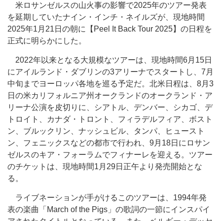
米ロサンゼルスの山火事の影響で2025年のツアー発表
を延期していたナイン・インチ・ネイルズが、現地時間
2025年1月21日の朝に【Peel It Back Tour 2025】の日程を
正式に明らかにした。
2022年以来となる大規模なツアーは、現地時間6月15日
にアイルランド・ダブリンの3アリーナでスタートし、7月
中旬までヨーロッパ各地を巡る予定だ。北米日程は、8月3
日の米カリフォルニア州オークランドのオークランド・ア
リーナ公演を皮切りに、シアトル、デンバー、シカゴ、デ
トロイト、カナダ・トロント、フィラデルフィア、ボスト
ン、ブルックリン、ナッシュビル、タンパ、ヒュースト
ン、フェニックスなどの都市で行われ、9月18日にロサン
ゼルスのキア・フォーラムでフィナーレを迎える。ツアー
のチケットは、現地時間1月29日正午より発売開始とな
る。
ライブネーションが手がけるこのツアーは、1994年発
表の楽曲「March of the Pigs」の歌詞の一節にインスパイ