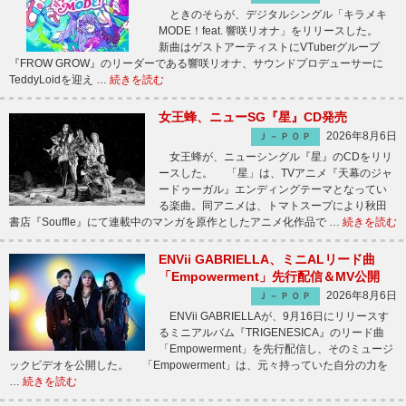
ときのそらが、デジタルシングル「キラメキ
MODE！feat. 響咲リオナ」をリリースした。
新曲はゲストアーティストにVTuberグループ
『FROW GROW』のリーダーである響咲リオナ、サウンドプロデューサーに
TeddyLoidを迎え …
続きを読む
女王蜂、ニューSG『星』CD発売
2026年8月6日
Ｊ－ＰＯＰ
女王蜂が、ニューシングル『星』のCDをリリ
ースした。 「星」は、TVアニメ『天幕のジャ
ードゥーガル』エンディングテーマとなってい
る楽曲。同アニメは、トマトスープにより秋田
書店『Souffle』にて連載中のマンガを原作としたアニメ化作品で …
続きを読む
ENVii GABRIELLA、ミニALリード曲
「Empowerment」先行配信＆MV公開
2026年8月6日
Ｊ－ＰＯＰ
ENVii GABRIELLAが、9月16日にリリースす
るミニアルバム『TRIGENESICA』のリード曲
「Empowerment」を先行配信し、そのミュージ
ックビデオを公開した。 「Empowerment」は、元々持っていた自分の力を
…
続きを読む