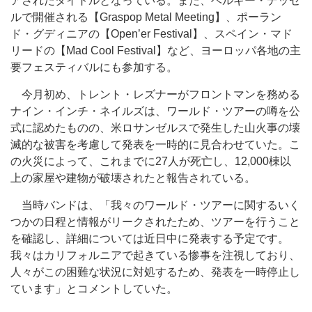
アされたタイトルとなっている。また、ベルギー・デッセ
ルで開催される【Graspop Metal Meeting】、ポーラン
ド・グディニアの【Open’er Festival】、スペイン・マド
リードの【Mad Cool Festival】など、ヨーロッパ各地の主
要フェスティバルにも参加する。
今月初め、トレント・レズナーがフロントマンを務める
ナイン・インチ・ネイルズは、ワールド・ツアーの噂を公
式に認めたものの、米ロサンゼルスで発生した山火事の壊
滅的な被害を考慮して発表を一時的に見合わせていた。こ
の火災によって、これまでに27人が死亡し、12,000棟以
上の家屋や建物が破壊されたと報告されている。
当時バンドは、「我々のワールド・ツアーに関するいく
つかの日程と情報がリークされたため、ツアーを行うこと
を確認し、詳細については近日中に発表する予定です。
我々はカリフォルニアで起きている惨事を注視しており、
人々がこの困難な状況に対処するため、発表を一時停止し
ています」とコメントしていた。