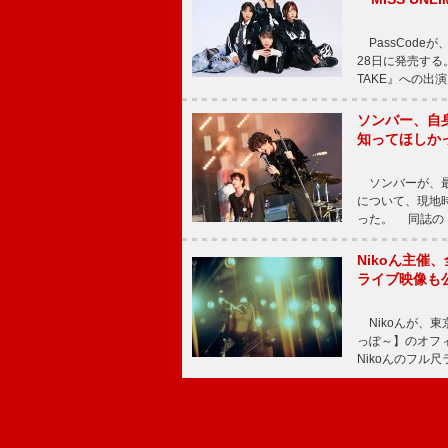
PassCode
28日に発売する。
TAKE』への出
ソンバー、自
知ってほしか
ソンバーが、最新シ
について、現地時
った。 同誌の『Po
Nikoん主催
ライブ映像も
Nikoんが、東
っぽ～】のオフ
Nikoんのフル