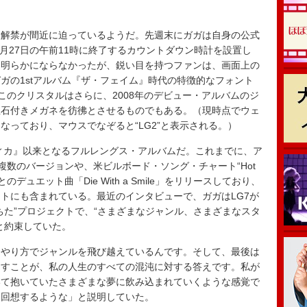
解禁が間近に迫っているようだ。先週末にガガは自身の公式
1月27日の午前11時に終了するカウントダウン時計を設置し
は明らかにならなかったが、鋭い目を持つファンは、画面上の
ガの1stアルバム『ザ・フェイム』時代の特徴的なフォント
。このクリスタルはさらに、2008年のデビュー・アルバムのジ
宝石付きメガネを彷彿とさせるものでもある。（現時点でウェ
なっており、マウスでなぞると“LG2”と表示される。）
ィカ』以来となるフルレングス・アルバムだ。これまでに、ア
の複数のバージョンや、米ビルボード・ソング・チャート“Hot
デュエット曲「Die With a Smile」をリリースしており、
トにも含まれている。最近のインタビューで、ガガはLG7が
ちた”プロジェクトで、“さまざまなジャンル、さまざまなスタ
と約束していた。
やり方でジャンルを飛び越えているんです。そして、最後は
出すことが、私の人生のすべての混沌に対する答えです。私が
いて抱いていたさまざまな夢に飲み込まれていくような感覚で
を回想するような」と説明していた。