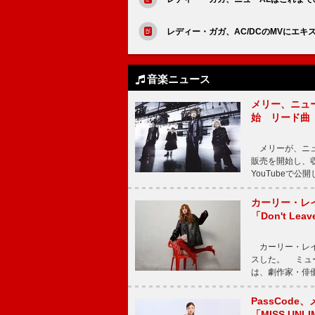
レディー・ガガ、AC/DCのMVにエ
音楽ニュース
メリー、ニューア
始 リード曲「C
メリーが、ニューア
販売を開始し、収録
YouTubeで
カーリー・レ
「Don't Leav
カーリー・レイ・ジェ
スした。 ミュ
は、劇作家・俳
PassCode
「MISS UNL