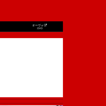
オーヴォ
OVO