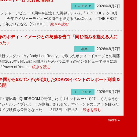
2026年8月7日
Ｊ－ＰＯＰ
が、メジャーデビュー10周年を記念した再録アルバム『RE:CODE』を10月
 今年でメジャーデビュー10周年を迎えるPassCode。『THE FIRST
演、3年ぶりとなる【SUMME …
続きを読む
身のボディ・イメージとの葛藤を告白「同じ悩みを抱える人に
った」
2026年8月7日
洋楽
ングル「My Body Isn’t Ready」で歌ったボディ・イメージとの葛藤
間2026年8月5日に公開された米バラエティのインタビューで率直に語
wer of Youn …
続きを読む
、全国から53バンドが出演した2DAYSイベントのレポート到着＆
公開
2026年8月7日
Ｊ－ＰＯＰ
京・恵比寿LIQUIDROOMで開催した【リキッドルームで47 ～ぐんゆうか
ィシャルライブレポートが到着。あわせて、本イベントのラストを飾った
尺ライブ映像も公開となった。 8月3日、4日の2 …
続きを読む
more »