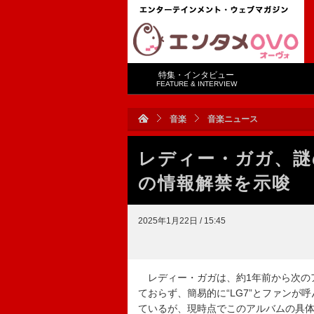
特集・インタビュー
FEATURE & INTERVIEW
音楽
音楽ニュース
レディー・ガガ、謎
の情報解禁を示唆
2025年1月22日 / 15:45
レディー・ガガは、約1年前から次の
ておらず、簡易的に“LG7”とファン
ているが、現時点でこのアルバムの具