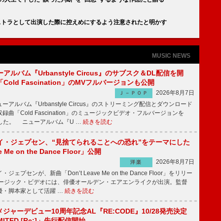
キストラとして出演した際に控えめにするよう注意されたと明かす
MUSIC NEWS
ルバム『Urbanstyle Circus』のサブスク＆DL配信を開
old Fascination」のMVフルバージョンも公開
2026年8月7日
Ｊ－ＰＯＰ
ルバム『Urbanstyle Circus』のストリーミング配信とダウンロード
曲「Cold Fascination」のミュージックビデオ・フルバージョンを
公開した。 ニューアルバム『U …
続きを読む
イ・ジェプセン、“見捨てられることへの恐れ”をテーマにした
e Me on the Dance Floor」公開
2026年8月7日
洋楽
プセンが、新曲「Don’t Leave Me on the Dance Floor」をリリー
ージック・ビデオには、俳優オールデン・エアエンライクが出演。監督
優・脚本家として活躍 …
続きを読む
、メジャーデビュー10周年記念AL『RE:CODE』10/28発売決定
IMITED [Re:]」先行配信開始