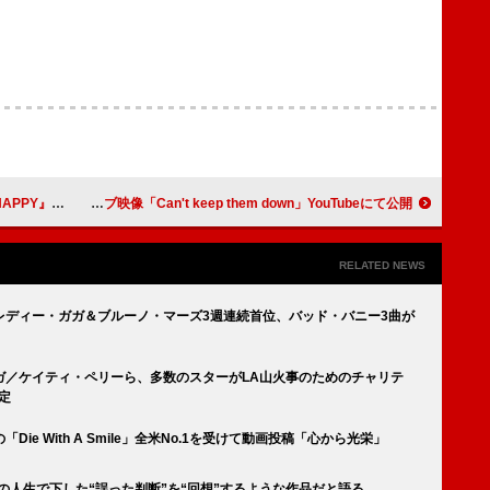
のショートMV公開
SHANK、ライブ映像「Can't keep them down」YouTubeにて公開
RELATED NEWS
レディー・ガガ＆ブルーノ・マーズ3週連続首位、バッド・バニー3曲が
ガ／ケイティ・ペリーら、多数のスターがLA山火事のためのチャリテ
定
e With A Smile」全米No.1を受けて動画投稿「心から光栄」
の人生で下した“誤った判断”を“回想”するような作品だと語る