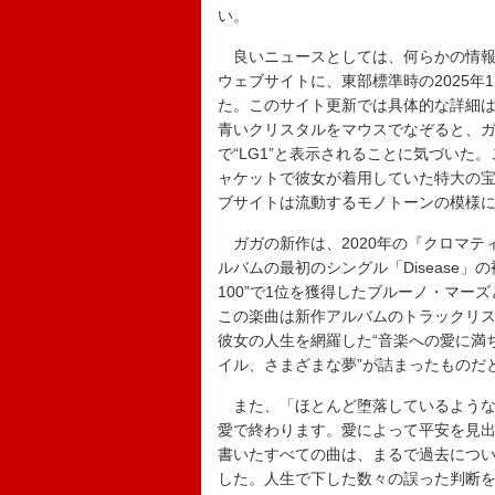
い。
良いニュースとしては、何らかの情報
ウェブサイトに、東部標準時の2025年
た。このサイト更新では具体的な詳細
青いクリスタルをマウスでなぞると、ガ
で“LG1”と表示されることに気づいた
ャケットで彼女が着用していた特大の
ブサイトは流動するモノトーンの模様に
ガガの新作は、2020年の『クロマテ
ルバムの最初のシングル「Disease」
100”で1位を獲得したブルーノ・マーズとの
この楽曲は新作アルバムのトラックリス
彼女の人生を網羅した“音楽への愛に満
イル、さまざまな夢”が詰まったものだ
また、「ほとんど堕落しているような
愛で終わります。愛によって平安を見
書いたすべての曲は、まるで過去につ
した。人生で下した数々の誤った判断