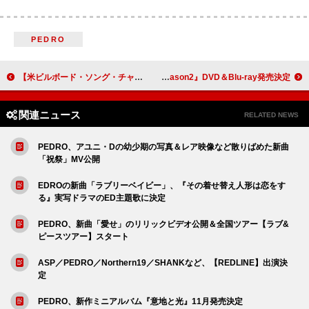
PEDRO
【米ビルボード・ソング・チャート】レディー・ガガ＆ブルーノ・マーズ3週連続首位、バッド・バニー3曲がTOP10入り
BE:FIRSTのバラエティ冠番組『BE:FIRST TV Season2』DVD＆Blu-ray発売決定
関連ニュース
RELATED NEWS
PEDRO、アユニ・Dの幼少期の写真＆レア映像など散りばめた新曲
「祝祭」MV公開
EDROの新曲「ラブリーベイビー」、『その着せ替え人形は恋をす
る』実写ドラマのED主題歌に決定
PEDRO、新曲「愛せ」のリリックビデオ公開＆全国ツアー【ラブ&
ピースツアー】スタート
ASP／PEDRO／Northern19／SHANKなど、【REDLINE】出演決
定
PEDRO、新作ミニアルバム『意地と光』11月発売決定