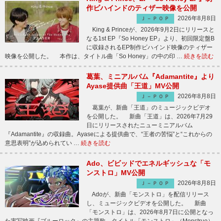
作ビハインドのティザー映像を公開
2026年8月8日
Ｊ－ＰＯＰ
King & Princeが、2026年9月2日にリリースと
なる1st EP『So Honey EP』より、初回限定盤B
に収録されるEP制作ビハインド映像のティザー
映像を公開した。 本作は、タイトル曲「So Honey」の中の印 …
続きを読む
葛葉、ミニアルバム『Adamantite』より
Ayase提供曲「王道」MV公開
2026年8月8日
Ｊ－ＰＯＰ
葛葉が、新曲「王道」のミュージックビデオ
を公開した。 新曲「王道」は、2026年7月29
日にリリースされたニューミニアルバム
『Adamantite』の収録曲。Ayaseによる提供曲で、“王者の苦悩”と“これからの
意思表明”が込められてい …
続きを読む
Ado、ビビッドでエネルギッシュな「モ
ンストロ」MV公開
2026年8月8日
Ｊ－ＰＯＰ
Adoが、新曲「モンストロ」を配信リリース
し、ミュージックビデオを公開した。 新曲
「モンストロ」は、2026年8月7日に公開となっ