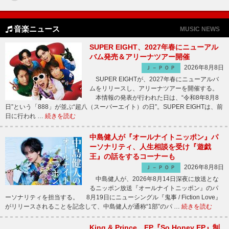
音楽ニュース
MUSIC NEWS
SUPER EIGHT、2027年春にニューアル
バム発売＆アリーナツアー開催
2026年8月8日
Ｊ－ＰＯＰ
SUPER EIGHTが、2027年春にニューアルバ
ムをリリースし、アリーナツアーを開催する。
本情報の発表が行われた日は、“令和8年8月8
日”という「888」が並ぶ“超八（スーパーエイト）の日”。SUPER EIGHTは、前
日に行われ …
続きを読む
中島健人が『オールナイトニッポン』パ
ーソナリティ、人生相談を受け『遊戯
王』の話をするコーナーも
2026年8月8日
Ｊ－ＰＯＰ
中島健人が、2026年8月14日深夜に放送とな
るニッポン放送『オールナイトニッポン』のパ
ーソナリティを担当する。 8月19日にニューシングル『鬼事 / Fiction Love』
がリリースされることを記念して、中島健人が通称“1部”のパ …
続きを読む
King & Prince、EP『So Honey EP』制