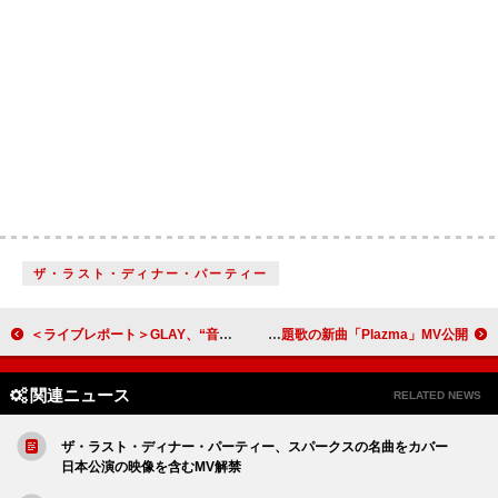
ザ・ラスト・ディナー・パーティー
＜ライブレポート＞GLAY、“音楽をやり続ける” 未来へ向けて飽くなき挑戦の姿勢を見せた30周年ツアーファイナル
米津玄師、『機動戦士Gundam GQuuuuuuX -Beginning-』主題歌の新曲「Plazma」MV公開
関連ニュース
RELATED NEWS
ザ・ラスト・ディナー・パーティー、スパークスの名曲をカバー
日本公演の映像を含むMV解禁