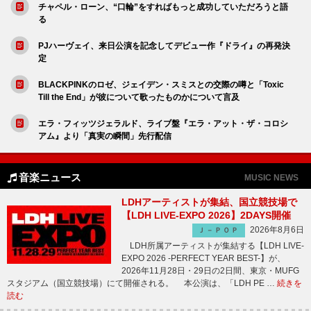
チャペル・ローン、“口輪”をすればもっと成功していただろうと語
る
PJハーヴェイ、来日公演を記念してデビュー作『ドライ』の再発決
定
BLACKPINKのロゼ、ジェイデン・スミスとの交際の噂と「Toxic
Till the End」が彼について歌ったものかについて言及
エラ・フィッツジェラルド、ライブ盤『エラ・アット・ザ・コロシ
アム』より「真実の瞬間」先行配信
音楽ニュース
MUSIC NEWS
LDHアーティストが集結、国立競技場で
【LDH LIVE-EXPO 2026】2DAYS開催
2026年8月6日
Ｊ－ＰＯＰ
LDH所属アーティストが集結する【LDH LIVE-
EXPO 2026 -PERFECT YEAR BEST-】が、
2026年11月28日・29日の2日間、東京・MUFG
スタジアム（国立競技場）にて開催される。 本公演は、「LDH PE …
続きを
読む