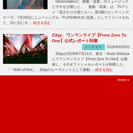
Omoinotakeが、新曲「花束」のミュージック
ビデオを公開した。 新曲「花束」は、TVアニ
メ『花ざかりの君たちへ』第2期のエンディング
テーマ。7月29日にニューシングル『FLASHBULB / 花束』としてリリースされ
た、日に日に大 …
続きを読む
Zilqy、ワンマンライブ【From Zero To
One】公式レポート到着
2026年8月6日
Ｊ－ＰＯＰ
Zilqyが2026年7月11日、東京・Veats Shibuya
にてワンマンライブ【From Zero To One】を開
催し、そのオフィシャルレポートが到着した。
「『Birth of Riot』、Zilqyのムーヴメントとして暴動 …
続きを読む
more »