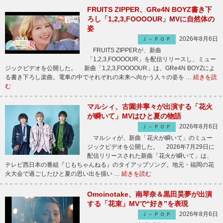
FRUITS ZIPPER、GRe4N BOYZ書き下
ろし「1,2,3,FOOOOUR」MVに自然体の
姿
2026年8月6日
Ｊ－ＰＯＰ
FRUITS ZIPPERが、新曲
「1,2,3,FOOOOUR」を配信リリースし、ミュー
ジックビデオを公開した。 新曲「1,2,3,FOOOOUR」は、GRe4N BOYZによ
る書き下ろし楽曲。電車の中でそれぞれの未来へ向かう人々の姿を …
続きを読
む
マルシィ、古園井寧々が出演する「花火
が瞬いて」MVはひと夏の物語
2026年8月6日
Ｊ－ＰＯＰ
マルシィが、新曲「花火が瞬いて」のミュー
ジックビデオを公開した。 2026年7月29日に
配信リリースされた新曲「花火が瞬いて」は、
テレビ西日本の番組『じもちゃんねる』のタイアップソング。地元・福岡の花
火大会で過ごしたひと夏の思い出を描い …
続きを読む
Omoinotake、南琴奈＆黒田昊夢が出演
する「花束」MVで“好き”を表現
2026年8月6日
Ｊ－ＰＯＰ