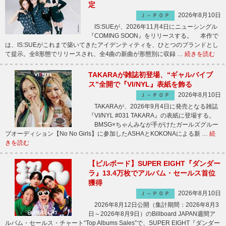
定
2026年8月10日
Ｊ－ＰＯＰ
IS:SUEが、2026年11月4日にニューシングル
『COMING SOON』をリリースする。 本作で
は、IS:SUEがこれまで築いてきたアイデンティティを、ひとつのブランドとし
て提示。全8形態でリリースされ、全4曲の新曲が形態別に収録 …
続きを読む
TAKARAが雑誌初登場、“ギャルバイブ
ス”全開で『VI/NYL』表紙を飾る
2026年8月10日
Ｊ－ＰＯＰ
TAKARAが、2026年9月4日に発売となる雑誌
『VI/NYL #031 TAKARA』の表紙に登場する。
BMSG×ちゃんみなが手がけたガールズグルー
プオーディション【No No Girls】に参加したASHAとKOKONAによる新 …
続
きを読む
【ビルボード】SUPER EIGHT『ダンダー
ラ』13.4万枚でアルバム・セールス首位
獲得
2026年8月10日
Ｊ－ＰＯＰ
2026年8月12日公開（集計期間：2026年8月3
日～2026年8月9日）のBillboard JAPAN週間ア
ルバム・セールス・チャート“Top Albums Sales”で、SUPER EIGHT『ダンダー