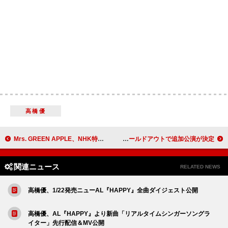
高橋優
Mrs. GREEN APPLE、NHK特番『18祭』テーマソング「ダーリン」配信＆MV公開
土岐麻子、AL『Lonely Ghost』のライブツアー東京公演ソールドアウトで追加公演が決定
関連ニュース
RELATED NEWS
高橋優、1/22発売ニューAL『HAPPY』全曲ダイジェスト公開
高橋優、AL『HAPPY』より新曲「リアルタイムシンガーソングラ
イター」先行配信＆MV公開