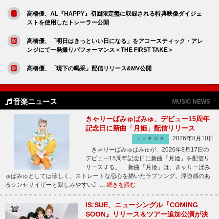
高橋優、AL『HAPPY』初回限定盤に収録される特典映像ダイジェ
ストを使用したトレーラー公開
高橋優、「明日はきっといい日になる」をアコースティック・アレ
ンジにて一発撮りパフォーマンス＜THE FIRST TAKE＞
高橋優、「現下の喝采」配信リリース&MV公開
音楽ニュース
MUSIC NEWS
きゃりーぱみゅぱみゅ、デビュー15周年
記念日に新曲「月姫」配信リリース
2026年8月10日
Ｊ－ＰＯＰ
きゃりーぱみゅぱみゅが、2026年8月17日の
デビュー15周年記念日に新曲「月姫」を配信リ
リースする。 新曲「月姫」は、きゃりーぱみ
ゅぱみゅとしては珍しく、ストレートな恋心を描いたラブソング。浮遊感のあ
るシンセサイザーと親しみやすいJ- …
続きを読む
IS:SUE、ニューシングル『COMING
SOON』リリース＆ツアー追加公演が決