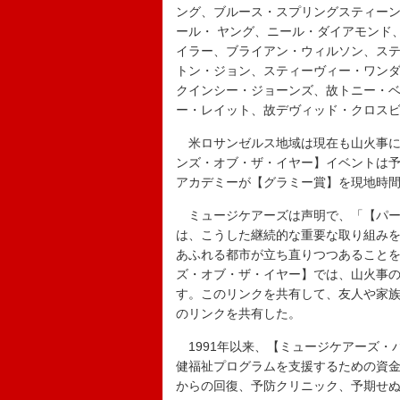
ング、ブルース・スプリングスティー
ール・ ヤング、ニール・ダイアモンド
イラー、ブライアン・ウィルソン、ス
トン・ジョン、スティーヴィー・ワン
クインシー・ジョーンズ、故トニー・
ー・レイット、故デヴィッド・クロス
米ロサンゼルス地域は現在も山火事によ
ンズ・オブ・ザ・イヤー】イベントは
アカデミーが【グラミー賞】を現地時間
ミュージケアーズは声明で、「【パー
は、こうした継続的な重要な取り組み
あふれる都市が立ち直りつつあること
ズ・オブ・ザ・イヤー】では、山火事
す。このリンクを共有して、友人や家
のリンクを共有した。
1991年以来、【ミュージケアーズ・
健福祉プログラムを支援するための資
からの回復、予防クリニック、予期せ