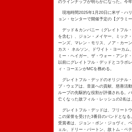
のラインナップが明らかになった。今
現地時間2025年1月20日に米ザ・ハ
ョン・センターで開催予定の【グラミ
デッド＆カンパニー（グレイトフル・
を含む）、ジョン・メイヤー、ミック
ーンズ、マレン・モリス、ノア・カー
カス・ ネルソン、ドワイト・ヨーカム
ミー・ヘイガー、ザ・ウォー・アンド
以前にグレイトフル・デッドとコラボ
ィ・コーエンがMCを務める。
グレイトフル・デッドのオリジナル・
ブ・ウェアは、音楽への貢献、慈善活
ループの先駆的な役割が評価される。バ
亡くなった故フィル・レッシュの2名は
グレイトフル・デッドは、フリートウッ
この栄誉を受けた3番目のバンドとなる
受賞者は、ジョン・ボン・ジョヴィ、
ェル、ドリー・パートン、故トム・ペ