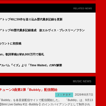
RELATED NEWS
 200”トップ40に59作を送り込み歴代最多記録を更新
d 200”トップ40歴代最多記録達成 故エルヴィス・プレスリー／フラン
アカウントに初投稿
 Man」歌詞草稿が約8,000万円で落札
ルバム『イズ』より「Time Waited」のMV解禁
MUSIC NEWS
ーチューン3曲第1弾「Bubbly」配信開始
2026年8月7日
Ｊ－ＰＯＰ
Bubbly」を各音楽配信サイトで配信開始した。 「Bubbly」は、9月13
mi Live Galley #11 -Bubbly-】のインスパイアソングとして制作され