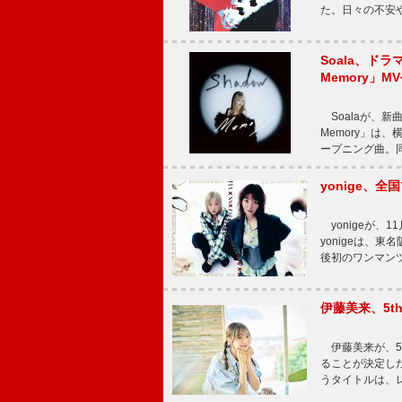
た。日々の不安
Soala、ド
Memory」M
Soalaが、新曲
Memory」は
ープニング曲。同
yonige、全国
yonigeが、11
yonigeは、東名
後初のワンマン
伊藤美来、5t
伊藤美来が、5t
ることが決定した
うタイトルは、レ