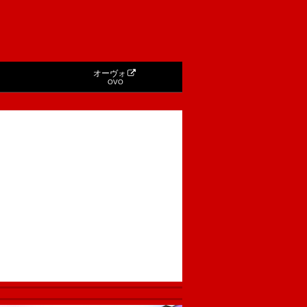
オーヴォ
OVO