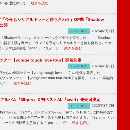
や不条理に対して …
続きを読む
ラマ『今夜もシリアルキラーと待ち合わせ』OP曲「Shadow
V公開
2026年8月7日
Ｊ－ＰＯＰ
「Shadow Memory」のミュージックビデオを公開した。 「Shadow
、横山裕が主演を務めるドラマ『今夜もシリアルキラーと待ち合わせ』のオ
ドラマは講談社『good!アフタヌーン …
続きを読む
ツアー【yonige tough love tour】開催決定
2026年8月7日
Ｊ－ＰＯＰ
月からの全国ツアー【yonige tough love tour】の開催を発表した。
阪ワンマンツアー【yonige one man tour 2026】を開幕。メジャー再契約
ツアー …
続きを読む
hアルバム『39rpm』＆初ベストAL『swirl』発売日決定
2026年8月7日
Ｊ－ＰＯＰ
hアルバム『39rpm』とベストアルバム『swirl』を10月7日に同時発売す
。 伊藤美来は今年アーティスト活動10周年を迎える。『39rpm』とい
コードの回転数を意味する「rpm」に、伊 …
続きを読む