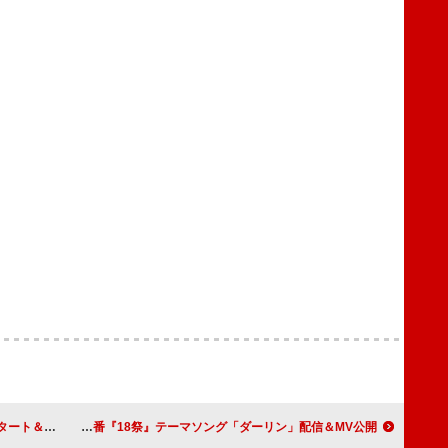
画像を公開
Mrs. GREEN APPLE、NHK特番『18祭』テーマソング「ダーリン」配信＆MV公開