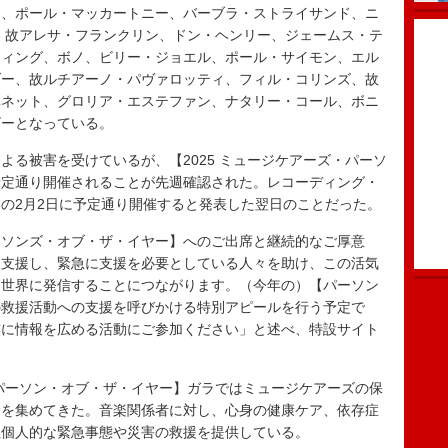
ン、ポール・マッカートニー、バーブラ・ストライサンド、ニ
、故アレサ・フランクリン、ドン・ヘンリー、ジェームス・テ
ティング、ボノ、ビリー・ジョエル、ポール・サイモン、エル
ダー、故ルチアーノ・パヴァロッティ、フィル・コリンズ、故
ベネット、グロリア・エステファン、ナタリー・コール、ボニ
ビーとなっている。
る被害を受けているが、【2025 ミュージケアーズ・パーソ
予定通り開催されることが先週確認された。レコーディング・
の2月2日に予定通り開催すると発表した翌日のことだった。
ソンズ・オブ・ザ・イヤー】へのご出席と継続的なご厚意
を支援し、緊急に支援を必要としている人々を助け、この活気
を世界に発信することにつながります。（今年の）【パーソン
の救援活動への支援を呼びかける特別アピールを行う予定で
族に情報を広める活動にご参加ください」と述べ、特設サイト
パーソン・オブ・ザ・イヤー】ガラではミュージケアーズの保
金を集めてきた。音楽関係者に対し、心身の健康ケア、依存症
ぬ個人的な緊急事態や災害の救援を提供している。