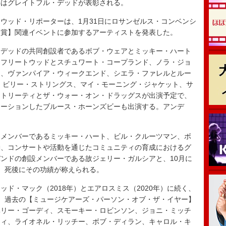
年はグレイトフル・デッドが表彰される。
リウッド・リポーターは、1月31日にロサンゼルス・コンベンシ
ー賞】関連イベントに参加するアーティストを発表した。
デッドの共同創設者であるボブ・ウェアとミッキー・ハート
・フリートウッドとスチュワート・コープランド、ノラ・ジョ
ン、ヴァンパイア・ウィークエンド、シエラ・ファレルとルー
、ビリー・ストリングス、マイ・モーニング・ジャケット、サ
・トリーティとザ・ウォー・オン・ドラッグスが出演予定で、
レーションしたブルース・ホーンズビーも出演する。アンデ
メンバーであるミッキー・ハート、ビル・クルーツマン、ボ
動、コンサートや活動を通じたコミュニティの育成におけるグ
ンドの創設メンバーである故ジェリー・ガルシアと、10月に
、死後にその功績が称えられる。
ド・マック（2018年）とエアロスミス（2020年）に続く、
。過去の【ミュージケアーズ・パーソン・オブ・ザ・イヤー】
ベリー・ゴーディ、スモーキー・ロビンソン、ジョニ・ミッチ
ティ、ライオネル・リッチー、ボブ・ディラン、キャロル・キ