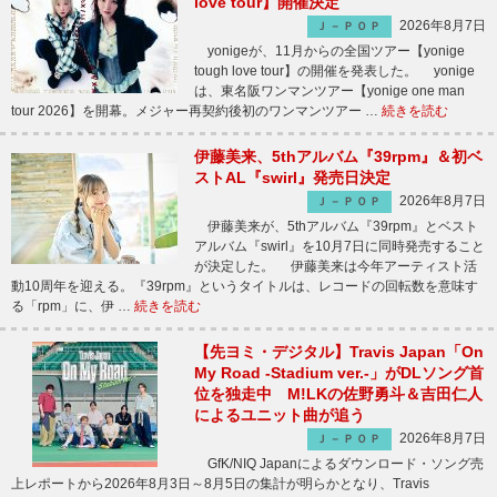
love tour】開催決定
2026年8月7日
Ｊ－ＰＯＰ
yonigeが、11月からの全国ツアー【yonige
tough love tour】の開催を発表した。 yonige
は、東名阪ワンマンツアー【yonige one man
tour 2026】を開幕。メジャー再契約後初のワンマンツアー …
続きを読む
伊藤美来、5thアルバム『39rpm』＆初ベ
ストAL『swirl』発売日決定
2026年8月7日
Ｊ－ＰＯＰ
伊藤美来が、5thアルバム『39rpm』とベスト
アルバム『swirl』を10月7日に同時発売すること
が決定した。 伊藤美来は今年アーティスト活
動10周年を迎える。『39rpm』というタイトルは、レコードの回転数を意味す
る「rpm」に、伊 …
続きを読む
【先ヨミ・デジタル】Travis Japan「On
My Road -Stadium ver.-」がDLソング首
位を独走中 M!LKの佐野勇斗＆吉田仁人
によるユニット曲が追う
2026年8月7日
Ｊ－ＰＯＰ
GfK/NIQ Japanによるダウンロード・ソング売
上レポートから2026年8月3日～8月5日の集計が明らかとなり、Travis