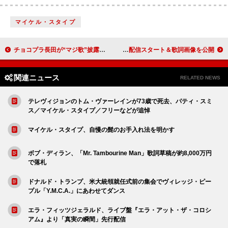
マイケル・スタイプ
チョコプラ長田が“マジ歌”披露、「洋服の青山」新CMでフレッシャーズ応援ソングを熱唱
羊文学、初の月9ドラマ主題歌「声」配信スタート＆歌詞画像を公開
関連ニュース
RELATED NEWS
テレヴィジョンのトム・ヴァーレインが73歳で死去、パティ・スミ
ス／マイケル・スタイプ／フリーなどが追悼
マイケル・スタイプ、自慢の髭のお手入れ法を明かす
ボブ・ディラン、「Mr. Tambourine Man」歌詞草稿が約8,000万円
で落札
ドナルド・トランプ、米大統領就任式前の集会でヴィレッジ・ピー
プル「Y.M.C.A.」にあわせてダンス
エラ・フィッツジェラルド、ライブ盤『エラ・アット・ザ・コロシ
アム』より「真実の瞬間」先行配信