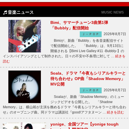
音楽ニュース
MUSIC NEWS
Bimi、サマーチューン3曲第1弾
「Bubbly」配信開始
2026年8月7日
Ｊ－ＰＯＰ
Bimiが、新曲「Bubbly」を各音楽配信サイト
で配信開始した。 「Bubbly」は、9月13日に
開催される【Bimi Live Galley #11 -Bubbly-】の
インスパイアソングとして制作された。日々の不安や不条理に対して …
続きを
読む
Soala、ドラマ『今夜もシリアルキラーと
待ち合わせ』OP曲「Shadow Memory」
MV公開
2026年8月7日
Ｊ－ＰＯＰ
Soalaが、新曲「Shadow Memory」のミュー
ジックビデオを公開した。 「Shadow
Memory」は、横山裕が主演を務めるドラマ『今夜もシリアルキラーと待ち合わ
せ』のオープニング曲。同ドラマは講談社『good!アフタヌーン …
続きを読む
yonige、全国ツアー【yonige tough