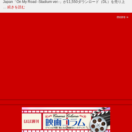
Japan「On My Road -Stadium ver.-」が11,550ダウンロード（DL）を売り上
…
続きを読む
more »