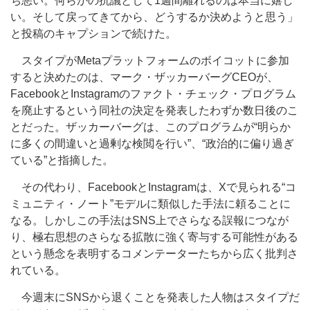
ち悪い。何らかの抗議として1週間離れるのは本当に嬉し
い。そして戻ってきてから、どうするか決めようと思う」
と投稿のキャプションで続けた。
スタイプがMetaプラットフォームのボイコットに参加
すると決めたのは、マーク・ザッカーバーグCEOが、
FacebookとInstagramのファクト・チェック・プログラム
を廃止するという同社の決定を発表したわずか数日後のこ
とだった。ザッカーバーグは、このプログラムが“明らか
に多くの間違いと過剰な検閲を行い”、“政治的に偏り過ぎ
ている”と指摘した。
その代わり、FacebookとInstagramは、Xで見られる“コ
ミュニティ・ノート”モデルに類似した手法に頼ることに
なる。しかしこの手法はSNS上でさらなる誤報につなが
り、極右思想のさらなる拡散に強く寄与する可能性がある
という懸念を表明するコメンテーターたちから広く批判さ
れている。
今週末にSNSから退くことを発表した人物はスタイプだ