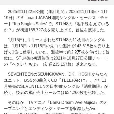
2025年1月22日公開（集計期間：2025年1月13日～1月
19日）のBillboard JAPAN週間シングル・セールス・チャ
ート“Top Singles Sales”で、STU48の『地平線を見ている
か？』が初週165,727枚を売り上げて、首位を獲得した。
1月15日にリリースされたSTU48の11枚目のシングル
は、1月13日～1月15日の先ヨミ集計で143,615枚を売り上
げて1位に登場していた。週後半で約2.2万枚を伸ばして首
位に。STU48の初週首位は2021年10月27日公開チャート
の『ヘタレたちよ』（初週235,157枚）以来となる。
SEVENTEENのSEUNGKWAN、DK、HOSHIからなる
ユニット、BSSの3曲入りCD『TELEPARTY』、昨年11
月発売のSEVENTEENの日本4thシングル『消費期限』が
続く。後者の累計売上セールスは634,260枚を記録した。
そのほか、TVアニメ『BanG Dream! Ave Mujica』のオ
ープニングとエンディング・テーマを収録したAve