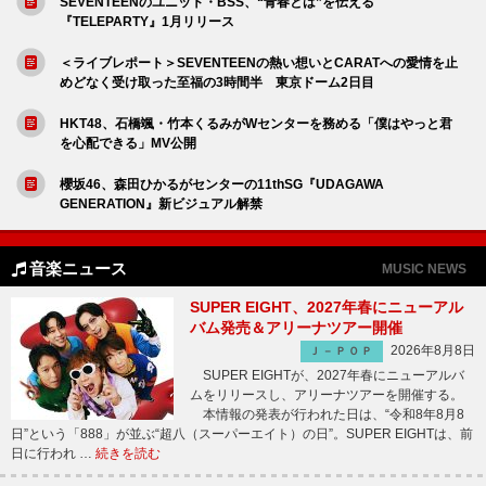
SEVENTEENのユニット・BSS、“青春とは”を伝える
『TELEPARTY』1月リリース
＜ライブレポート＞SEVENTEENの熱い想いとCARATへの愛情を止
めどなく受け取った至福の3時間半 東京ドーム2日目
HKT48、石橋颯・竹本くるみがWセンターを務める「僕はやっと君
を心配できる」MV公開
櫻坂46、森田ひかるがセンターの11thSG『UDAGAWA
GENERATION』新ビジュアル解禁
音楽ニュース
MUSIC NEWS
SUPER EIGHT、2027年春にニューアル
バム発売＆アリーナツアー開催
2026年8月8日
Ｊ－ＰＯＰ
SUPER EIGHTが、2027年春にニューアルバ
ムをリリースし、アリーナツアーを開催する。
本情報の発表が行われた日は、“令和8年8月8
日”という「888」が並ぶ“超八（スーパーエイト）の日”。SUPER EIGHTは、前
日に行われ …
続きを読む