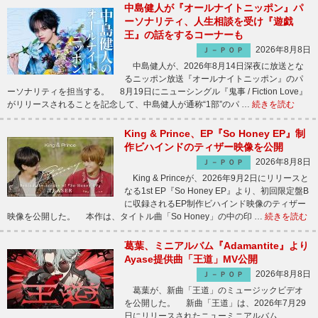
中島健人が『オールナイトニッポン』パ
ーソナリティ、人生相談を受け『遊戯
王』の話をするコーナーも
2026年8月8日
Ｊ－ＰＯＰ
中島健人が、2026年8月14日深夜に放送とな
るニッポン放送『オールナイトニッポン』のパ
ーソナリティを担当する。 8月19日にニューシングル『鬼事 / Fiction Love』
がリリースされることを記念して、中島健人が通称“1部”のパ …
続きを読む
King & Prince、EP『So Honey EP』制
作ビハインドのティザー映像を公開
2026年8月8日
Ｊ－ＰＯＰ
King & Princeが、2026年9月2日にリリースと
なる1st EP『So Honey EP』より、初回限定盤B
に収録されるEP制作ビハインド映像のティザー
映像を公開した。 本作は、タイトル曲「So Honey」の中の印 …
続きを読む
葛葉、ミニアルバム『Adamantite』より
Ayase提供曲「王道」MV公開
2026年8月8日
Ｊ－ＰＯＰ
葛葉が、新曲「王道」のミュージックビデオ
を公開した。 新曲「王道」は、2026年7月29
日にリリースされたニューミニアルバム