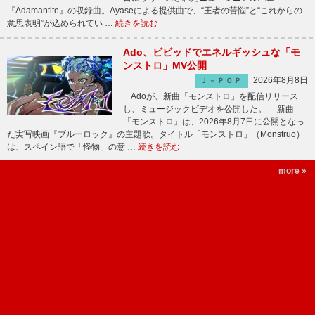
『Adamantite』の収録曲。Ayaseによる提供曲で、“王者の苦悩”と“これからの
意思表明”が込められてい …
続きを読む
Ado、ビビッドでエネルギッシュな「モ
ンストロ」MV公開
2026年8月8日
Ｊ－ＰＯＰ
Adoが、新曲「モンストロ」を配信リリース
し、ミュージックビデオを公開した。 新曲
「モンストロ」は、2026年8月7日に公開となっ
た実写映画『ブルーロック』の主題歌。タイトル「モンストロ」（Monstruo）
は、スペイン語で「怪物」の意 …
続きを読む
more »