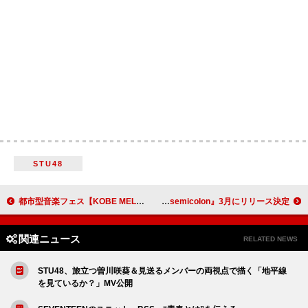
STU48
都市型音楽フェス【KOBE MELLOW CRUISE 2025】開催決定
yama、4thアルバム『; semicolon』3月にリリース決定
関連ニュース
RELATED NEWS
STU48、旅立つ曽川咲葵＆見送るメンバーの両視点で描く「地平線
を見ているか？」MV公開