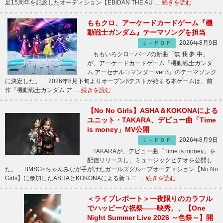
足15周年を記念したオーディション【EBiDAN THE AU …
続きを読む
ももクロ、アーケードカードゲーム『機
動戦士ガンダム』テーマソングを担当
2026年8月9日
Ｊ－ＰＯＰ
ももいろクローバーZの新曲「無 我 夢 中」
が、アーケードカードゲーム『機動戦士ガンダ
ム アーセナルコマンダー ver.β』のテーマソング
に決定した。 2026年8月下旬よりオープンβテストが始まる本ゲームは、前
作『機動戦士ガンダム ア …
続きを読む
【No No Girls】ASHA＆KOKONAによる
ユニット・TAKARA、デビュー曲「Time
is money」MV公開
2026年8月9日
Ｊ－ＰＯＰ
TAKARAが、デビュー曲「Time is money」を
配信リリースし、ミュージックビデオを公開し
た。 BMSG×ちゃんみなが手がけたガールズグループオーディション【No No
Girls】に参加したASHAとKOKONAによる新ユニ …
続きを読む
＜ライブレポート＞一夜限りのカラフル
でハッピーな祝祭――映秀。、【One
Night Summer Live 2026 ～色祭～】開