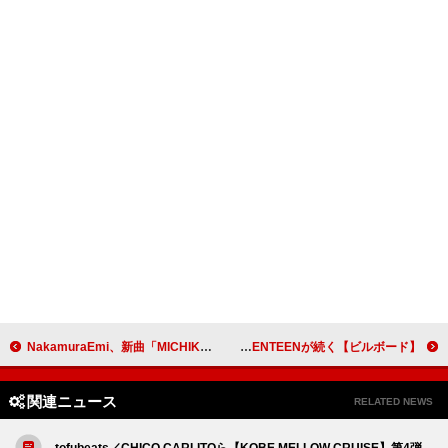
NakamuraEmi、新曲「MICHIKUSA」MV公開＆9月ワンマン詳細発表
【ビルボード】STU48『地平線を見ているか？』16.5万枚でシングル1位、BSS／SEVENTEENが続く
関連ニュース
RELATED NEWS
tofubeats／CHICO CARLITOら【KOBE MELLOW CRUISE】第4弾