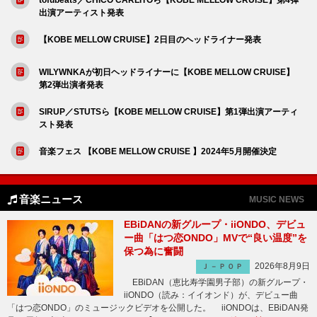
出演アーティスト発表
【KOBE MELLOW CRUISE】2日目のヘッドライナー発表
WILYWNKAが初日ヘッドライナーに【KOBE MELLOW CRUISE】
第2弾出演者発表
SIRUP／STUTSら【KOBE MELLOW CRUISE】第1弾出演アーティ
スト発表
音楽フェス 【KOBE MELLOW CRUISE 】2024年5月開催決定
音楽ニュース
MUSIC NEWS
EBiDANの新グループ・iiONDO、デビュ
ー曲「はつ恋ONDO」MVで“良い温度”を
保つ為に奮闘
2026年8月9日
Ｊ－ＰＯＰ
EBiDAN（恵比寿学園男子部）の新グループ・
iiONDO（読み：イイオンド）が、デビュー曲
「はつ恋ONDO」のミュージックビデオを公開した。 iiONDOは、EBiDAN発