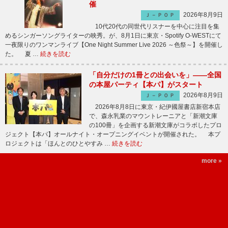
催
2026年8月9日
Ｊ－ＰＯＰ
10代20代の同世代リスナーを中心に注目を集
めるシンガーソングライターの映秀。が、8月1日に東京・Spotify O-WESTにて
一夜限りのワンマンライブ【One Night Summer Live 2026 ～色祭～】を開催し
た。 夏 …
続きを読む
「自分だけの1冊との出会いを」――全国
の本屋パーティ【本パ】がスタート
2026年8月9日
Ｊ－ＰＯＰ
2026年8月8日に東京・紀伊國屋書店新宿本店
で、森永乳業のマウントレーニアと「新潮文庫
の100冊」を企画する新潮文庫がコラボしたプロ
ジェクト【本パ】オールナイト・オープニングイベントが開催された。 本プ
ロジェクトは「ほんとのひとやすみ …
続きを読む
more »