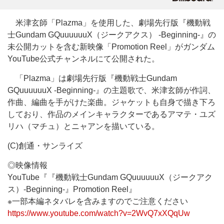
米津玄師「Plazma」を使用した、劇場先行版『機動戦
士Gundam GQuuuuuuX（ジークアクス） -Beginning-』の
未公開カットを含む新映像「Promotion Reel」がガンダム
YouTube公式チャンネルにて公開された。
「Plazma」は劇場先行版『機動戦士Gundam
GQuuuuuuX -Beginning-』の主題歌で、米津玄師が作詞、
作曲、編曲を手がけた楽曲。ジャケットも自身で描き下ろ
しており、作品のメインキャラクターであるアマテ・ユズ
リハ（マチュ）とニャアンを描いている。
(C)創通・サンライズ
◎映像情報
YouTube『『機動戦士Gundam GQuuuuuuX（ジークアク
ス）-Beginning-』Promotion Reel』
※一部本編ネタバレを含みますのでご注意ください
https://www.youtube.com/watch?v=2WvQ7xXQqUw