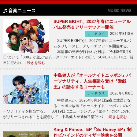
音楽ニュース
MUSIC NEWS
SUPER EIGHT、2027年春にニューアル
バム発売＆アリーナツアー開催
2026年8月8日
Ｊ－ＰＯＰ
SUPER EIGHTが、2027年春にニューアルバ
ムをリリースし、アリーナツアーを開催する。
本情報の発表が行われた日は、“令和8年8月8
日”という「888」が並ぶ“超八（スーパーエイト）の日”。SUPER EIGHTは、前
日に行われ …
続きを読む
中島健人が『オールナイトニッポン』パ
ーソナリティ、人生相談を受け『遊戯
王』の話をするコーナーも
2026年8月8日
Ｊ－ＰＯＰ
中島健人が、2026年8月14日深夜に放送とな
るニッポン放送『オールナイトニッポン』のパ
ーソナリティを担当する。 8月19日にニューシングル『鬼事 / Fiction Love』
がリリースされることを記念して、中島健人が通称“1部”のパ …
続きを読む
King & Prince、EP『So Honey EP』制
作ビハインドのティザー映像を公開