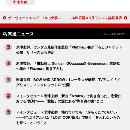
米津玄師
ザ・ウィークエンド、LA山火事の救援活動に約1億5600万円を寄付
NakamuraEmi、新曲「MICHIKUSA」MV公開＆9月ワンマン詳細発表
関連ニュース
RELATED NEWS
米津玄師、ガンダム最新作主題歌「Plazma」書き下ろしジャケット
公開 リリース日も決定
米津玄師、『機動戦士 Gundam GQuuuuuuX -Beginning-』主題歌
へ新曲「Plazma」書き下ろし
米津玄師「BOW AND ARROW」1コーラスが解禁、TVアニメ『メ
ダリスト』ノンクレジットOP公開
＜インタビュー＞米津玄師 新曲「Azalea」で向き合った、恋愛に
おける“距離”――「愛情」の源にある“剥き身の生”とは
＜インタビュー＞米津玄師 壊れていても、“がらくた”でもいい
――4年ぶりアルバム『LOST CORNER』で歌う「奪われないもの
を持つ」ということ