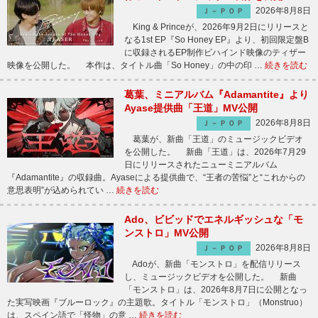
2026年8月8日
Ｊ－ＰＯＰ
King & Princeが、2026年9月2日にリリースと
なる1st EP『So Honey EP』より、初回限定盤B
に収録されるEP制作ビハインド映像のティザー
映像を公開した。 本作は、タイトル曲「So Honey」の中の印 …
続きを読む
葛葉、ミニアルバム『Adamantite』より
Ayase提供曲「王道」MV公開
2026年8月8日
Ｊ－ＰＯＰ
葛葉が、新曲「王道」のミュージックビデオ
を公開した。 新曲「王道」は、2026年7月29
日にリリースされたニューミニアルバム
『Adamantite』の収録曲。Ayaseによる提供曲で、“王者の苦悩”と“これからの
意思表明”が込められてい …
続きを読む
Ado、ビビッドでエネルギッシュな「モ
ンストロ」MV公開
2026年8月8日
Ｊ－ＰＯＰ
Adoが、新曲「モンストロ」を配信リリース
し、ミュージックビデオを公開した。 新曲
「モンストロ」は、2026年8月7日に公開となっ
た実写映画『ブルーロック』の主題歌。タイトル「モンストロ」（Monstruo）
は、スペイン語で「怪物」の意 …
続きを読む