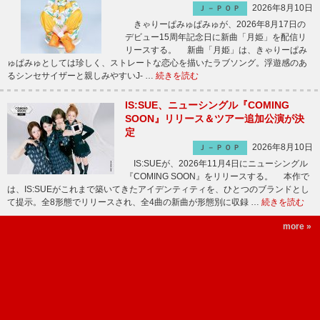
2026年8月10日
Ｊ－ＰＯＰ
きゃりーぱみゅぱみゅが、2026年8月17日の
デビュー15周年記念日に新曲「月姫」を配信リ
リースする。 新曲「月姫」は、きゃりーぱみ
ゅぱみゅとしては珍しく、ストレートな恋心を描いたラブソング。浮遊感のあ
るシンセサイザーと親しみやすいJ- …
続きを読む
IS:SUE、ニューシングル『COMING
SOON』リリース＆ツアー追加公演が決
定
2026年8月10日
Ｊ－ＰＯＰ
IS:SUEが、2026年11月4日にニューシングル
『COMING SOON』をリリースする。 本作で
は、IS:SUEがこれまで築いてきたアイデンティティを、ひとつのブランドとし
て提示。全8形態でリリースされ、全4曲の新曲が形態別に収録 …
続きを読む
more »