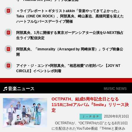
＜ライブレポート＞ギタリストakkin「音楽やってきてよかった」
Taka（ONE OK ROCK）、阿部真央、崎山蒼志、黒猫同盟を迎えた
ハートフルなバースデーライブ開催
阿部真央、1月に開催する東京ガーデンシアター公演をU-NEXT独占
生ライブ配信決定
阿部真央、「immorality（Arranged by 岡崎体育）」ライブ映像公
開
アイナ・ジ・エンド×阿部真央、"相思相愛"の初対バン 【JOY NT
CIRCLE】イベントレポ到着
音楽ニュース
MUSIC NEWS
OCTPATH、結成5周年記念日となる
11/18に3rdアルバム『5mile』リリース決
定
2026年8月10日
Ｊ－ＰＯＰ
OCTPATHが、“OCTPATHの日”となる8月10日
に生配信されたYouTube番組『THmeと夏休み