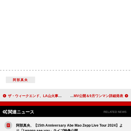
阿部真央
ザ・ウィークエンド、LA山火事の救援活動に約1億5600万円を寄付
NakamuraEmi、新曲「MICHIKUSA」MV公開＆9月ワンマン詳細発表
関連ニュース
RELATED NEWS
阿部真央、【15th Anniversary Abe Mao Zepp Live Tour 2024】よ
り「I wanna see you」ライブ映像公開