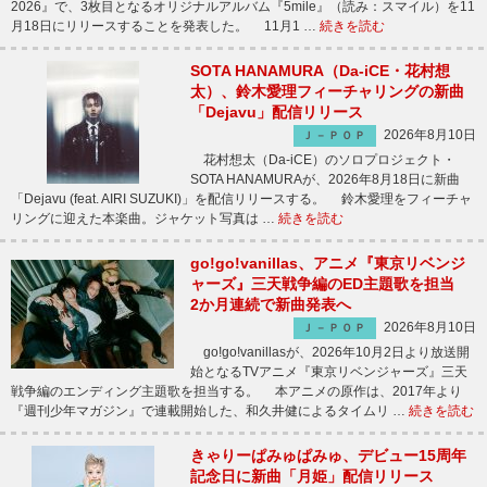
2026』で、3枚目となるオリジナルアルバム『5mile』（読み：スマイル）を11
月18日にリリースすることを発表した。 11月1 …
続きを読む
SOTA HANAMURA（Da-iCE・花村想
太）、鈴木愛理フィーチャリングの新曲
「Dejavu」配信リリース
2026年8月10日
Ｊ－ＰＯＰ
花村想太（Da-iCE）のソロプロジェクト・
SOTA HANAMURAが、2026年8月18日に新曲
「Dejavu (feat. AIRI SUZUKI)」を配信リリースする。 鈴木愛理をフィーチャ
リングに迎えた本楽曲。ジャケット写真は …
続きを読む
go!go!vanillas、アニメ『東京リベンジ
ャーズ』三天戦争編のED主題歌を担当
2か月連続で新曲発表へ
2026年8月10日
Ｊ－ＰＯＰ
go!go!vanillasが、2026年10月2日より放送開
始となるTVアニメ『東京リベンジャーズ』三天
戦争編のエンディング主題歌を担当する。 本アニメの原作は、2017年より
『週刊少年マガジン』で連載開始した、和久井健によるタイムリ …
続きを読む
きゃりーぱみゅぱみゅ、デビュー15周年
記念日に新曲「月姫」配信リリース