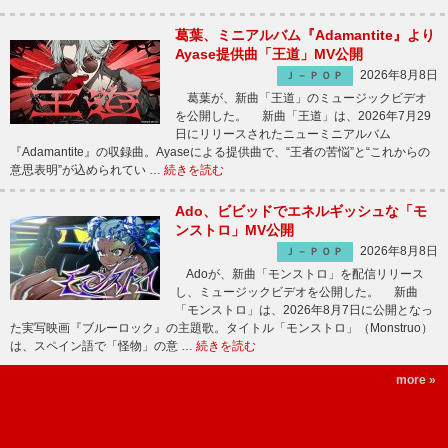
葛葉、ミニアルバム『Adamantite』より
Ayase提供曲「王道」MV公開
2026年8月8日
Ｊ－ＰＯＰ
葛葉が、新曲「王道」のミュージックビデオ
を公開した。 新曲「王道」は、2026年7月29
日にリリースされたニューミニアルバム
『Adamantite』の収録曲。Ayaseによる提供曲で、“王者の苦悩”と“これからの
意思表明”が込められてい …
続きを読む
Ado、ビビッドでエネルギッシュな「モ
ンストロ」MV公開
2026年8月8日
Ｊ－ＰＯＰ
Adoが、新曲「モンストロ」を配信リリース
し、ミュージックビデオを公開した。 新曲
「モンストロ」は、2026年8月7日に公開となっ
た実写映画『ブルーロック』の主題歌。タイトル「モンストロ」（Monstruo）
は、スペイン語で「怪物」の意 …
続きを読む
more »