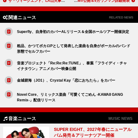
ザ・ウィークエンド、LA山火事の救援活動に約1億5600万円を寄付
NakamuraEmi、新曲「MICHIKUSA」MV公開＆9月ワンマン詳細発表
関連ニュース
RELATED NEWS
Superfly、自身初のカバーALリリース＆全国ホールツアー開催決定
粗品、かつてボカロPとして発表した楽曲を自身がボーカルのバンド
形態でセルフカバー
音楽プロジェクト「Re:Re:Re:TUNE」、泰葉「フライディ・チャ
イナタウン」アニメカバー映像公開
金城碧海（JO1）、Crystal Kay「恋におちたら」をカバー
Novel Core、リミックス楽曲「可愛くてごめん -KAWAII GANG
Remix-」配信リリース
音楽ニュース
MUSIC NEWS
SUPER EIGHT、2027年春にニューアル
バム発売＆アリーナツアー開催