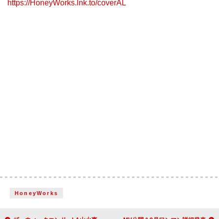
https://HoneyWorks.lnk.to/coverAL
HoneyWorks