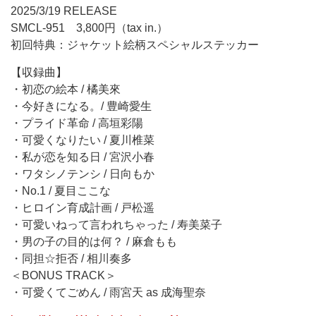
2025/3/19 RELEASE
SMCL-951 3,800円（tax in.）
初回特典：ジャケット絵柄スペシャルステッカー
【収録曲】
・初恋の絵本 / 橘美來
・今好きになる。/ 豊崎愛生
・プライド革命 / 高垣彩陽
・可愛くなりたい / 夏川椎菜
・私が恋を知る日 / 宮沢小春
・ワタシノテンシ / 日向もか
・No.1 / 夏目ここな
・ヒロイン育成計画 / 戸松遥
・可愛いねって言われちゃった / 寿美菜子
・男の子の目的は何？ / 麻倉もも
・同担☆拒否 / 相川奏多
＜BONUS TRACK＞
・可愛くてごめん / 雨宮天 as 成海聖奈