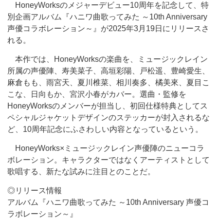
HoneyWorksのメジャーデビュー10周年を記念して、特
別企画アルバム『ハニワ曲歌ってみた ～10th Anniversary
声優コラボレーション～』が2025年3月19日にリリースさ
れる。
本作では、HoneyWorksの楽曲を、ミュージックレイン
所属の声優陣、寿美菜子、高垣彩陽、戸松遥、豊崎愛生、
麻倉もも、雨宮天、夏川椎菜、相川奏多、橘美來、夏目こ
こな、日向もか、宮沢小春がカバー。選曲・監修を
HoneyWorksのメンバーが担当し、初回仕様特典としてス
ペシャルジャケットデザインのステッカーが封入されるな
ど、10周年記念にふさわしい内容となっているという。
HoneyWorks×ミュージックレイン声優陣のニューコラ
ボレーション。キャラクターではなくアーティストとして
歌唱する、新たな試みに注目とのことだ。
◎リリース情報
アルバム『ハニワ曲歌ってみた ～10th Anniversary 声優コ
ラボレーション～』