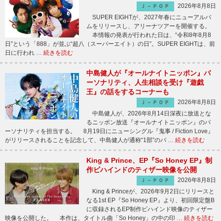
2026年8月8日
Ｊ－ＰＯＰ
SUPER EIGHTが、2027年春にニューアルバ
ムをリリースし、アリーナツアーを開催する。
本情報の発表が行われた日は、“令和8年8月8
日”という「888」が並ぶ“超八（スーパーエイト）の日”。SUPER EIGHTは、前
日に行われ …
続きを読む
中島健人が『オールナイトニッポン』パ
ーソナリティ、人生相談を受け『遊戯
王』の話をするコーナーも
2026年8月8日
Ｊ－ＰＯＰ
中島健人が、2026年8月14日深夜に放送とな
るニッポン放送『オールナイトニッポン』のパ
ーソナリティを担当する。 8月19日にニューシングル『鬼事 / Fiction Love』
がリリースされることを記念して、中島健人が通称“1部”のパ …
続きを読む
King & Prince、EP『So Honey EP』制
作ビハインドのティザー映像を公開
2026年8月8日
Ｊ－ＰＯＰ
King & Princeが、2026年9月2日にリリースと
なる1st EP『So Honey EP』より、初回限定盤B
に収録されるEP制作ビハインド映像のティザー
映像を公開した。 本作は、タイトル曲「So Honey」の中の印 …
続きを読む