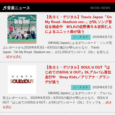
音楽ニュース
MUSIC NEWS
【先ヨミ・デジタル】Travis Japan「On
My Road -Stadium ver.-」がDLソング首
位を独走中 M!LKの佐野勇斗＆吉田仁人
によるユニット曲が追う
2026年8月7日
Ｊ－ＰＯＰ
GfK/NIQ Japanによるダウンロード・ソング売
上レポートから2026年8月3日～8月5日の集計が明らかとなり、Travis
Japan「On My Road -Stadium ver.-」が11,550ダウンロード（DL）を売り上
…
続きを読む
【先ヨミ・デジタル】SOUL'd OUT『は
じめてのSOUL'd OUT』DLアルバム首位
走行中 Stray Kids／アリアナ・グラン
デが追う
2026年8月7日
Ｊ－ＰＯＰ
GfK/NIQ Japanによるダウンロード・アルバム
売上レポートから、2026年8月3日～8月5日の集計が明らかとなり、SOUL’d
OUT『はじめてのSOUL’d OUT』が341ダウンロード（DL）でトップを …
続き
を読む