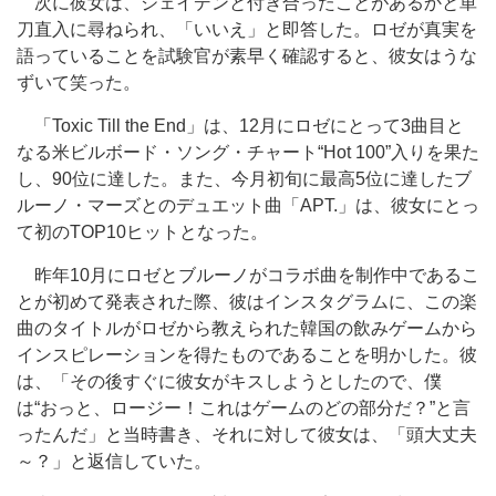
次に彼女は、ジェイデンと付き合ったことがあるかと単
刀直入に尋ねられ、「いいえ」と即答した。ロゼが真実を
語っていることを試験官が素早く確認すると、彼女はうな
ずいて笑った。
「Toxic Till the End」は、12月にロゼにとって3曲目と
なる米ビルボード・ソング・チャート“Hot 100”入りを果た
し、90位に達した。また、今月初旬に最高5位に達したブ
ルーノ・マーズとのデュエット曲「APT.」は、彼女にとっ
て初のTOP10ヒットとなった。
昨年10月にロゼとブルーノがコラボ曲を制作中であるこ
とが初めて発表された際、彼はインスタグラムに、この楽
曲のタイトルがロゼから教えられた韓国の飲みゲームから
インスピレーションを得たものであることを明かした。彼
は、「その後すぐに彼女がキスしようとしたので、僕
は“おっと、ロージー！これはゲームのどの部分だ？”と言
ったんだ」と当時書き、それに対して彼女は、「頭大丈夫
～？」と返信していた。