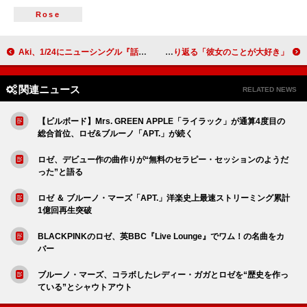
Rose
Aki、1/24にニューシングル『話そうぜ／トウ』配信リリース決定
ケイティ・ペリー、テイラー・スウィフト【The Eras Tour】での楽しい経験を振り返る「彼女のことが大好き」
関連ニュース
RELATED NEWS
【ビルボード】Mrs. GREEN APPLE「ライラック」が通算4度目の
総合首位、ロゼ&ブルーノ「APT.」が続く
ロゼ、デビュー作の曲作りが“無料のセラピー・セッションのようだ
った”と語る
ロゼ ＆ ブルーノ・マーズ「APT.」洋楽史上最速ストリーミング累計
1億回再生突破
BLACKPINKのロゼ、英BBC『Live Lounge』でワム！の名曲をカ
バー
ブルーノ・マーズ、コラボしたレディー・ガガとロゼを“歴史を作っ
ている”とシャウトアウト