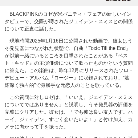
BLACKPINKのロゼが米バニティ・フェアの新しいイン
タビューで、交際が噂されたジェイデン・スミスとの関係
について正直に話した。
現地時間2025年1月16日に公開された動画で、彼女はう
そ発見器につながれた状態で、自曲「Toxic Till the End」
が以前一緒にいるところを目撃されたことがある『ベス
ト・キッド』の主演俳優について歌ったものかという質問
に答えた。この楽曲は、昨年12月にリリースされたソロ・
デビュー・アルバム『ロージー』に収録されており、“嫉
妬深く独占的”で身勝手な元恋人のことを歌っている。
この質問に対しロゼは、「いいえ、ジェイデン・スミス
についてではありません」と説明し、うそ発見器の評価を
完璧にクリアした。彼女は、「でも彼は良い友人です。ハ
ーイ、ジェイデン、すごく会いたいよ！」と付け加え、カ
メラに向かって手を振った。