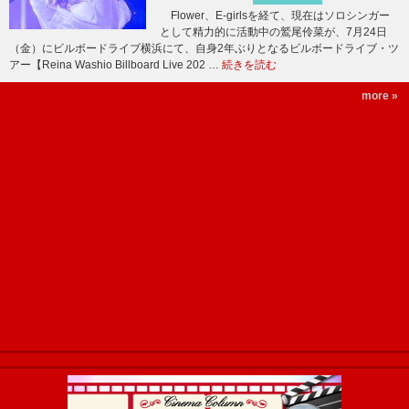
Flower、E-girlsを経て、現在はソロシンガー
として精力的に活動中の鷲尾伶菜が、7月24日
（金）にビルボードライブ横浜にて、自身2年ぶりとなるビルボードライブ・ツ
アー【Reina Washio Billboard Live 202 …
続きを読む
more »