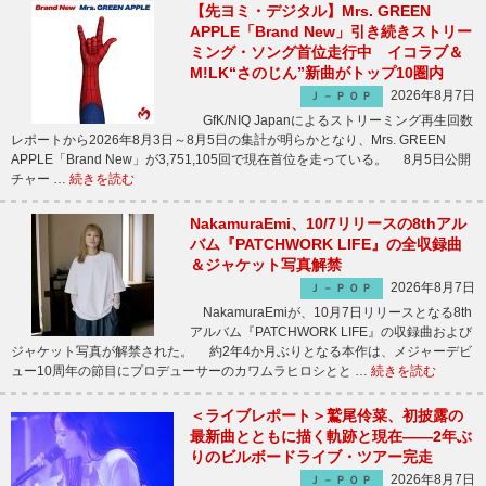
【先ヨミ・デジタル】Mrs. GREEN
APPLE「Brand New」引き続きストリー
ミング・ソング首位走行中 イコラブ＆
M!LK“さのじん”新曲がトップ10圏内
2026年8月7日
Ｊ－ＰＯＰ
GfK/NIQ Japanによるストリーミング再生回数
レポートから2026年8月3日～8月5日の集計が明らかとなり、Mrs. GREEN
APPLE「Brand New」が3,751,105回で現在首位を走っている。 8月5日公開
チャー …
続きを読む
NakamuraEmi、10/7リリースの8thアル
バム『PATCHWORK LIFE』の全収録曲
＆ジャケット写真解禁
2026年8月7日
Ｊ－ＰＯＰ
NakamuraEmiが、10月7日リリースとなる8th
アルバム『PATCHWORK LIFE』の収録曲および
ジャケット写真が解禁された。 約2年4か月ぶりとなる本作は、メジャーデビ
ュー10周年の節目にプロデューサーのカワムラヒロシとと …
続きを読む
＜ライブレポート＞鷲尾伶菜、初披露の
最新曲とともに描く軌跡と現在――2年ぶ
りのビルボードライブ・ツアー完走
2026年8月7日
Ｊ－ＰＯＰ