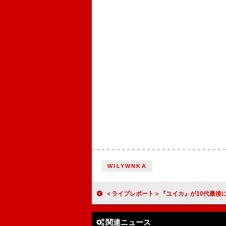
WILYWNKA
＜ライブレポート＞『ユイカ』が10代最後に描いた“日常”――2ndライブ【Sweet
関連ニュース