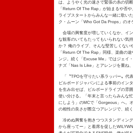
は、ようやく光の速さで緊張の糸の切
「Return Of The Rap」が始
ライブスタートからみんな一緒に歌い
ク・ムーン「Who Got Da Prop
会場の興奮度が増していくなか、イントロ
な観客のいてもたってもいられない気持ち
か？ 俺のライブ、そんな堅苦しくない
「Return Of The Rap」同様、楽
ンジ。続く「Excuse Me」ではジェイ・Z「D.
ナズ「Nas Is Like」とアレンジ
「〝TPOを守りたい系ラッパー〟代
ビルボードジャパンによる事前のイン
を生み出せば、ビルボードライブの雰
使い分ける。「年末と言ったらみんな
にしよう」のMCで「Gorgeous」
の相性の良さが際立つアレンジで、続く「D
冷めぬ興奮を抱きつつスタンディング
から座ってー」と着席を促したWILYW