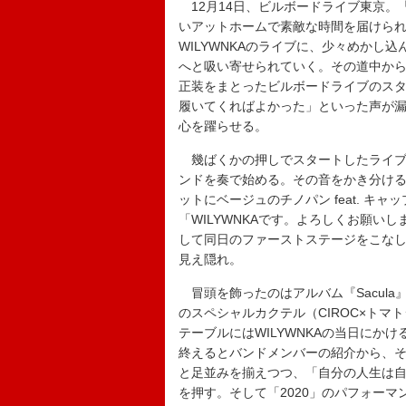
12月14日、ビルボードライブ東京。
いアットホームで素敵な時間を届けら
WILYWNKAのライブに、少々めかし
へと吸い寄せられていく。その道中か
正装をまとったビルボードライブのス
履いてくればよかった」といった声が
心を躍らせる。
幾ばくかの押しでスタートしたライブ
ンドを奏で始める。その音をかき分けるよ
ットにベージュのチノパン feat. 
「WILYWNKAです。よろしくお願い
して同日のファーストステージをこな
見え隠れ。
冒頭を飾ったのはアルバム『Sacula』（
のスペシャルカクテル（CIROC×ト
テーブルにはWILYWNKAの当日にか
終えるとバンドメンバーの紹介から、その
と足並みを揃えつつ、「自分の人生は自分で
を押す。そして「2020」のパフォー