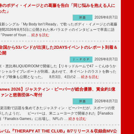
身のボディ・イメージとの葛藤を告白「同じ悩みを抱える人に
った」
2026年8月7日
洋楽
ングル「My Body Isn’t Ready」で歌ったボディ・イメージとの葛藤
間2026年8月5日に公開された米バラエティのインタビューで率直に語
wer of Youn …
続きを読む
、全国から53バンドが出演した2DAYSイベントのレポート到着＆
公開
2026年8月7日
Ｊ－ＰＯＰ
京・恵比寿LIQUIDROOMで開催した【リキッドルームで47 ～ぐんゆうか
ィシャルライブレポートが到着。あわせて、本イベントのラストを飾った
尺ライブ映像も公開となった。 8月3日、4日の2 …
続きを読む
s Games 2026】ジャスティン・ビーバーが総合優勝、賞金約1億
をファンと慈善団体へ寄付
2026年8月7日
洋楽
楽活動で話題を集めてきたジャスティン・ビーバーだが、スポーツの世
したようだ。 ビーバーは、米ニューヨークで開催された【Fanatics
『Fanatics Games』に出場し、NFLの …
続きを読む
ルバム『THERAPY AT THE CLUB』8/7リリース＆収録曲MV公