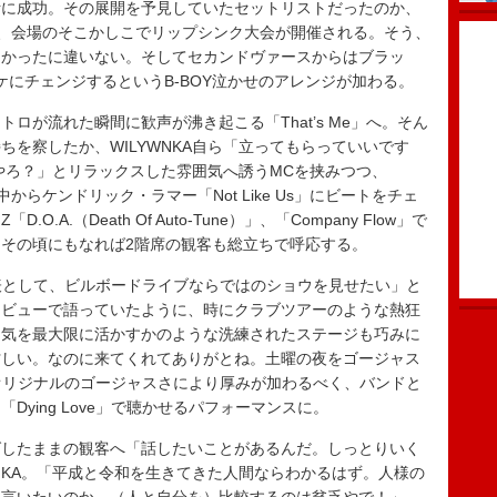
断に成功。その展開を予見していたセットリストだったのか、
まるや否や、会場のそこかしこでリップシンク大会が開催される。そう、
たかったに違いない。そしてセカンドヴァースからはブラッ
s」のオケにチェンジするというB-BOY泣かせのアレンジが加わる。
が流れた瞬間に歓声が沸き起こる「That’s Me」へ。そん
を察したか、WILYWNKA自ら「立ってもらっていいです
やろ？」とリラックスした雰囲気へ誘うMCを挟みつつ、
曲の途中からケンドリック・ラマー「Not Like Us」にビートをチェ
O.A.（Death Of Auto-Tune）」、「Company Flow」で
を重ね、その頃にもなれば2階席の観客も総立ちで呼応する。
表として、ビルボードライブならではのショウを見せたい」と
タビューで語っていたように、時にクラブツアーのような熱狂
囲気を最大限に活かすかのような洗練されたステージも巧みに
忙しい。なのに来てくれてありがとね。土曜の夜をゴージャス
へ。オリジナルのゴージャスさにより厚みが加わるべく、バンドと
ying Love」で聴かせるパフォーマンスに。
したままの観客へ「話したいことがあるんだ。しっとりいく
NKA。「平成と令和を生きてきた人間ならわかるはず。人様の