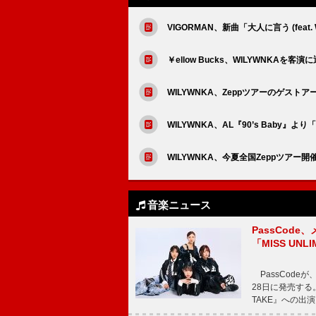
VIGORMAN、新曲「大人に言う (fe
￥ellow Bucks、WILYWNKAを客演
WILYWNKA、Zeppツアーのゲスト
WILYWNKA、AL『90’s Baby』より
WILYWNKA、今夏全国Zeppツアー開
音楽ニュース
PassCode
「MISS UNL
PassCode
28日に発売する。
TAKE』への出