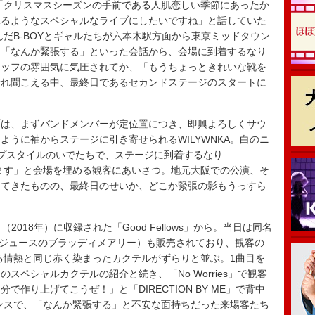
「クリスマスシーズンの手前である人肌恋しい季節にあったか
れるようなスペシャルなライブにしたいですね」と話していた
込んだB-BOYとギャルたちが六本木駅方面から東京ミッドタウン
ら「なんか緊張する」といった会話から、会場に到着するなり
タッフの雰囲気に気圧されてか、「もうちょっときれいな靴を
漏れ聞こえる中、最終日であるセカンドステージのスタートに
は、まずバンドメンバーが定位置につき、即興よろしくサウ
うに袖からステージに引き寄せられるWILYWNKA。白のニ
キャップスタイルのいでたちで、ステージに到着するなり
します」と会場を埋める観客にあいさつ。地元大阪での公演、そ
してきたものの、最終日のせいか、どこか緊張の影もうっすら
2018年）に収録された「Good Fellows」から。当日は同名
マトジュースのブラッディメアリー）も販売されており、観客の
ける情熱と同じ赤く染まったカクテルがずらりと並ぶ。1曲目を
スペシャルカクテルの紹介と続き、「No Worries」で観客
作り上げてこうぜ！」と「DIRECTION BY ME」で背中
マンスで、「なんか緊張する」と不安な面持ちだった来場客たち