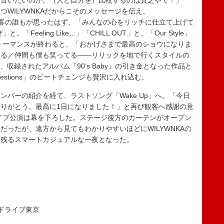
を言いたいのか。（人と自分を）比較するのは貧乏やで！」
つWILYWNKAだからこそのメッセージを伝え、
だ観客の誰もが思ったはず、「みんなの心をリッチに仕立て上げて
「Feeling Like…」「CHILL OUT」と、「Our Style」
のパフォーマンスが終わると、「おかげさまで最高のショウになりま
てる／仲間も僕も笑ってる――リリックを地で行くスタイルの
」へと移り、収録されたアルバム『90’s Baby』の引き金となった作品と
estions」のビートチェンジも贅沢に入れ込む。
バーの紹介を経て、ラストソング「Wake Up」へ。「今日
りがとう。最高に1日になりました！」と再び観客へ感謝の意
ライブ公演は幕を下ろした。ステージ後方のカーテンがオープン
ったが、遠方から見てもわかりやすいほどにWILYWNKAの
に残るスマートカジュアルな一夜となった。
ードライブ東京