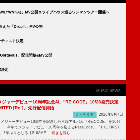
at. WILYWNKA)」MV公開＆ライブハウス巡るワンマンツアー開催へ
に迎えた「Drop It」MV公開
アーティスト決定
「Gorgeous」配信開始&MV公開
催決定
MUSIC NEWS
、メジャーデビュー10周年記念AL『RE:CODE』10/28発売決定
IMITED [Re:]」先行配信開始
2026年8月7日
Ｊ－ＰＯＰ
が、メジャーデビュー10周年を記念した再録アルバム『RE:CODE』を10月
 今年でメジャーデビュー10周年を迎えるPassCode。『THE FIRST
演、3年ぶりとなる【SUMME …
続きを読む