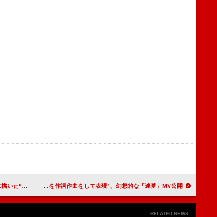
 alyssum】
中島健人が“今の自分を作詞作曲をして表現”、幻想的な「迷夢」MV公開
RELATED NEWS