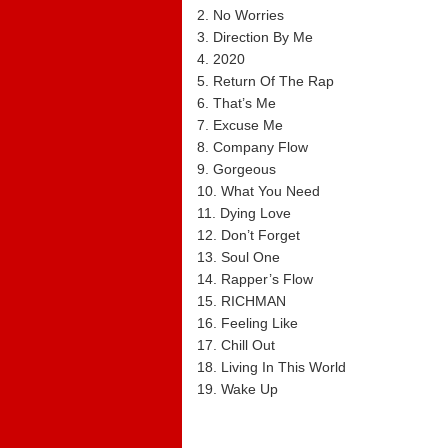
2. No Worries
3. Direction By Me
4. 2020
5. Return Of The Rap
6. That’s Me
7. Excuse Me
8. Company Flow
9. Gorgeous
10. What You Need
11. Dying Love
12. Don’t Forget
13. Soul One
14. Rapper’s Flow
15. RICHMAN
16. Feeling Like
17. Chill Out
18. Living In This World
19. Wake Up