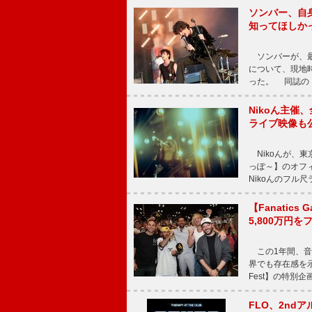
ソンバー、自
知ってほしか
ソンバーが、最新シ
について、現地時
った。 同誌の『Po
Nikoん主催
ライブ映像も
Nikoんが、東
っぽ～】のオフ
Nikoんのフル
【Fanatic
5,800万円
この1年間、音
界でも存在感を示
Fest】の特別企画
FLO、2ndア