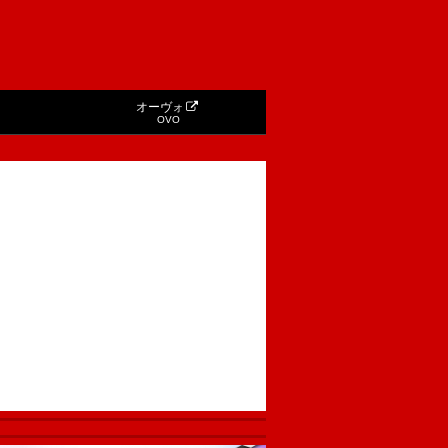
オーヴォ
OVO