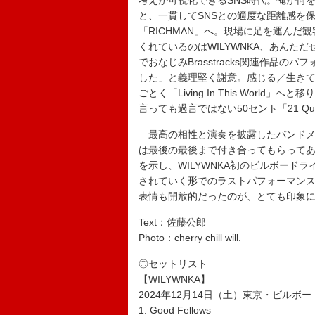
考えが可視化できるSNS時代。俺が何
と、一貫してSNSとの適度な距離感を保
「RICHMAN」へ。現場に足を運ん
くれているのはWILYWNKA、あんただぜ」と。
でおなじみBrasstracks関連作品
した」と義理堅く謝意。感じる／生き
ごとく「Living In This World
言っても過言ではない50セント「21 Qu
最高の相性と演奏を披露したバンドメン
は最後の最後まで付き合ってもらってあ
を示し、WILYWNKA初のビルボード
されていく形でのラストパフォーマンスだ
表情も開放的だったのが、とても印象
Text：佐藤公郎
Photo：cherry chill will.
◎セットリスト
【WILYWNKA】
2024年12月14日（土）東京・ビルボ
1. Good Fellows