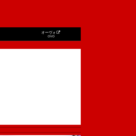
オーヴォ
OVO