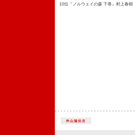
10位『ノルウェイの森 下巻』村上春樹
外山滋比古