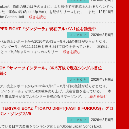
2026年8月6日
Ｊ－ＰＯＰ
nnosukeが、原曲の魅力はそのままに、より軽快で疾走感あふれるサウンドへ
「運命の君 (Sped Up Ver.)」を配信リリースした。 また、12月18日
Garden Hall …
続きを読む
PER EIGHT『ダンダーラ』現在アルバム1位を独走中
2026年8月6日
Ｊ－ＰＯＰ
ム売上レポートから2026年8月3日～8月5日の集計が明らかとなり、
GHT『ダンダーラ』が111,111枚を売り上げて首位を走っている。 本作は、
HTにとって約2年ぶりのフィジカルリリー …
続きを読む
JOY『サマーツインテール』36.5万枚で現在シングル首位
が続く
2026年8月6日
Ｊ－ＰＯＰ
ル売上レポートから2026年8月3日～8月5日の集計が明らかとなり、
ーツインテール』が365,420枚を売り上げ、現在首位を走っている。 本
愛と市原愛弓がダブルセンターを務めるサマーソング。 …
続きを読む
RIYAKI BOYZ「TOKYO DRIFT(FAST & FURIOUS)」グロ
パン・ソングスV9
2026年8月6日
Ｊ－ＰＯＰ
日本の楽曲をランキング化した“Global Japan Songs Excl.