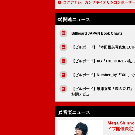
ロクデナシ、カンザキイオリをコンポーザーに迎えた最新曲「生活の」配信リリー
関連ニュース
Billboard JAPAN Book Charts
【ビルボード】『本田響矢写真集 EC
【ビルボード】XG『THE CORE 
【ビルボード】Number_iが「3XL」で
【ビルボード】米津玄師「IRIS OUT
好調デビュー
音楽ニュース
Mega Shin
イブ開催決定