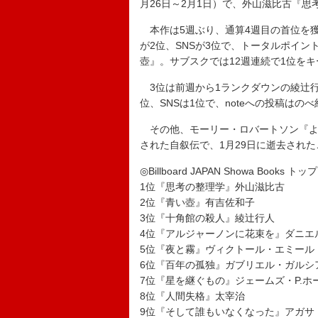
月26日～2月1日）で、外山滋比古『
本作は5週ぶり、通算4週目の首位を獲
が2位、SNSが3位で、トータルポイン
壺』。サブスクでは12週連続で1位を
3位は前週から1ランクダウンの綾辻行
位、SNSは1位で、noteへの投稿はのべ
その他、モーリー・ロバートソン『よ
された自叙伝で、1月29日に逝去された
◎Billboard JAPAN Showa Books トップ
1位『思考の整理学』外山滋比古
2位『青い壺』有吉佐和子
3位『十角館の殺人』綾辻行人
4位『アルジャーノンに花束を』ダニエ
5位『夜と霧』ヴィクトール・エミール
6位『百年の孤独』ガブリエル・ガルシ
7位『星を継ぐもの』ジェームズ・P.ホ
8位『人間失格』太宰治
9位『そして誰もいなくなった』アガサ