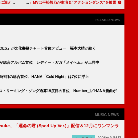
ス＆MV公開
AKASAKI、新曲「アクション」MVは平松想乃が主演＆“アクションダンス”を披露
RELATED NEWS
HOES』が文化書籍チャート首位デビュー 福本大晴が続く
- 核』が総合アルバム首位 レディー・ガガ『メイヘム』が上昇中
5作目の総合首位、HANA「Cold Night」は7位に浮上
」ストリーミング・ソング通算19度目の首位 Number_i／HANA新曲が
MUSIC NEWS
nosuke、「運命の君 (Sped Up Ver.)」配信＆12月にワンマンラ