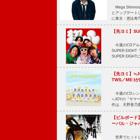
Mega Shi
とアップデートした
に東京・恵比寿The 
【先ヨミ】SU
今週のCDアルバ
SUPER EI
SUPER EIG
【先ヨミ】≒
TWS／ME:I
今週のCDシング
≒JOYの『サマ
作は、天野香乃
【ビルボード】TE
ーバル・ジャ
世界でヒットしている