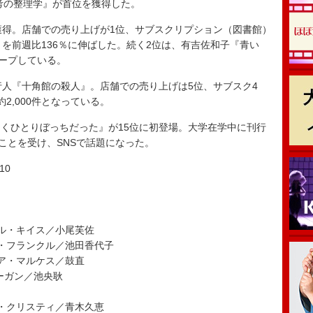
思考の整理学』が首位を獲得した。
得。店舗での売り上げが1位、サブスクリプション（図書館）
トを前週比136％に伸ばした。続く2位は、有吉佐和子『青い
キープしている。
人『十角館の殺人』。店舗での売り上げは5位、サブスク4
約2,000件となっている。
くひとりぼっちだった』が15位に初登場。大学在学中に刊行
ことを受け、SNSで話題になった。
10
ル・キイス／小尾芙佐
・フランクル／池田香代子
ア・マルケス／鼓直
ーガン／池央耿
・クリスティ／青木久恵