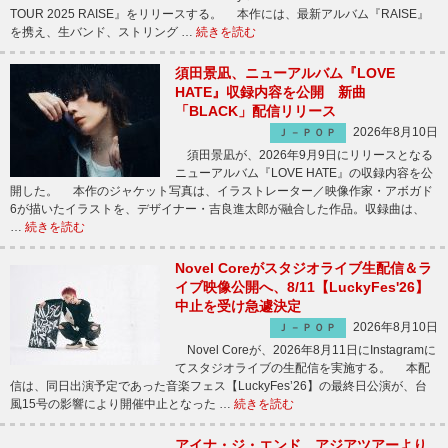
TOUR 2025 RAISE』をリリースする。 本作には、最新アルバム『RAISE』
を携え、生バンド、ストリング …
続きを読む
須田景凪、ニューアルバム『LOVE
HATE』収録内容を公開 新曲
「BLACK」配信リリース
2026年8月10日
Ｊ－ＰＯＰ
須田景凪が、2026年9月9日にリリースとなる
ニューアルバム『LOVE HATE』の収録内容を公
開した。 本作のジャケット写真は、イラストレーター／映像作家・アボガド
6が描いたイラストを、デザイナー・吉良進太郎が融合した作品。収録曲は、
…
続きを読む
Novel Coreがスタジオライブ生配信＆ラ
イブ映像公開へ、8/11【LuckyFes'26】
中止を受け急遽決定
2026年8月10日
Ｊ－ＰＯＰ
Novel Coreが、2026年8月11日にInstagramに
てスタジオライブの生配信を実施する。 本配
信は、同日出演予定であった音楽フェス【LuckyFes’26】の最終日公演が、台
風15号の影響により開催中止となった …
続きを読む
アイナ・ジ・エンド、アジアツアーより