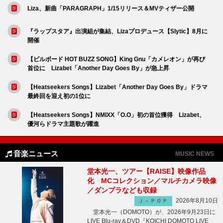
Liza、新曲「PARAGRAPH」1/15リリース＆MVティザー公開
『ラップスタア』出演組が集結、Lizaプロデュース【Slytic】8月に
開催
【ビルボード HOT BUZZ SONG】King Gnu「カメレオン」が再び
首位に Lizabet「Another Day Goes By」が急上昇
【Heatseekers Songs】Lizabet「Another Day Goes By」ドラマ
最終回を迎え初の1位に
【Heatseekers Songs】NMIXX「O.O」初の首位獲得 Lizabet、
優河らドラマ主題歌が躍進
音楽ニュース
MUSIC NEWS
堂本光一、ツアー【RAISE】映像作品
化 MCコレクション／マルチカメラ映像
／ダンプラなども収録
2026年8月10日
Ｊ－ＰＯＰ
堂本光一（DOMOTO）が、2026年9月23日に
LIVE Blu-ray＆DVD『KOICHI DOMOTO LIVE