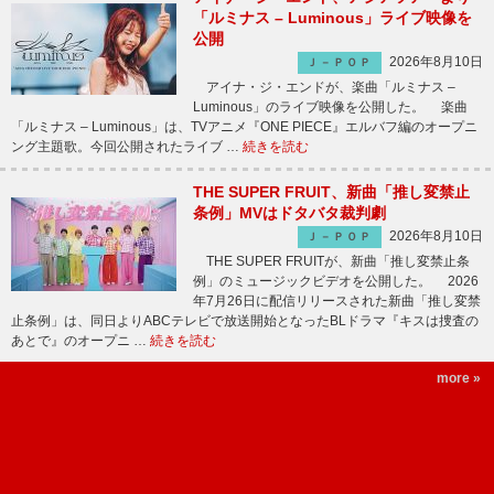
「ルミナス – Luminous」ライブ映像を
公開
2026年8月10日
Ｊ－ＰＯＰ
アイナ・ジ・エンドが、楽曲「ルミナス –
Luminous」のライブ映像を公開した。 楽曲
「ルミナス – Luminous」は、TVアニメ『ONE PIECE』エルバフ編のオープニ
ング主題歌。今回公開されたライブ …
続きを読む
THE SUPER FRUIT、新曲「推し変禁止
条例」MVはドタバタ裁判劇
2026年8月10日
Ｊ－ＰＯＰ
THE SUPER FRUITが、新曲「推し変禁止条
例」のミュージックビデオを公開した。 2026
年7月26日に配信リリースされた新曲「推し変禁
止条例」は、同日よりABCテレビで放送開始となったBLドラマ『キスは捜査の
あとで』のオープニ …
続きを読む
more »