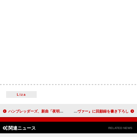
Liza
ハンブレッダーズ、新曲「夜明けの歌」リリックビデオ公開 ムツムロ アキラ（Vo. / Gt.）が撮影＆編集
ジョン・ボン・ジョヴィ、バンドの歴史を追った書籍『ボン・ジョヴィ：フォーエヴァー』に回顧録を書き下ろし
関連ニュース
RELATED NEWS