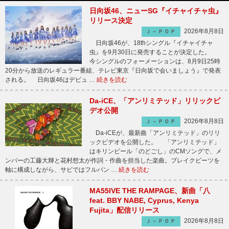
日向坂46、ニューSG『イチャイチャ虫』
リリース決定
2026年8月8日
Ｊ－ＰＯＰ
日向坂46が、18thシングル『イチャイチャ
虫』を9月30日に発売することが決定した。
今シングルのフォーメーションは、8月9日25時
20分から放送のレギュラー番組、テレビ東京『日向坂で会いましょう』で発表
される。 日向坂46はデビュ …
続きを読む
Da-iCE、「アンリミテッド」リリックビ
デオ公開
2026年8月8日
Ｊ－ＰＯＰ
Da-iCEが、最新曲「アンリミテッド」のリリ
ックビデオを公開した。 「アンリミテッド」
はキリンビール「のどごし」のCMソングで、メ
ンバーの工藤大輝と花村想太が作詞・作曲を担当した楽曲。ブレイクビーツを
軸に構成しながら、サビではフルバン …
続きを読む
MA55IVE THE RAMPAGE、新曲「八
feat. BBY NABE, Cyprus, Kenya
Fujita」配信リリース
2026年8月8日
Ｊ－ＰＯＰ