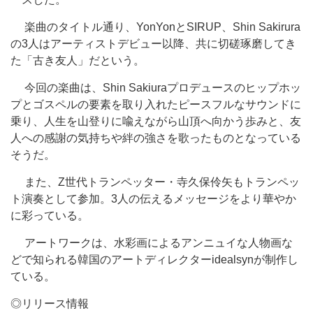
楽曲のタイトル通り、YonYonとSIRUP、Shin Sakirura
の3人はアーティストデビュー以降、共に切磋琢磨してき
た「古き友人」だという。
今回の楽曲は、Shin Sakiuraプロデュースのヒップホッ
プとゴスペルの要素を取り入れたピースフルなサウンドに
乗り、人生を山登りに喩えながら山頂へ向かう歩みと、友
人への感謝の気持ちや絆の強さを歌ったものとなっている
そうだ。
また、Z世代トランペッター・寺久保伶矢もトランペッ
ト演奏として参加。3人の伝えるメッセージをより華やか
に彩っている。
アートワークは、水彩画によるアンニュイな人物画な
どで知られる韓国のアートディレクターidealsynが制作し
ている。
◎リリース情報