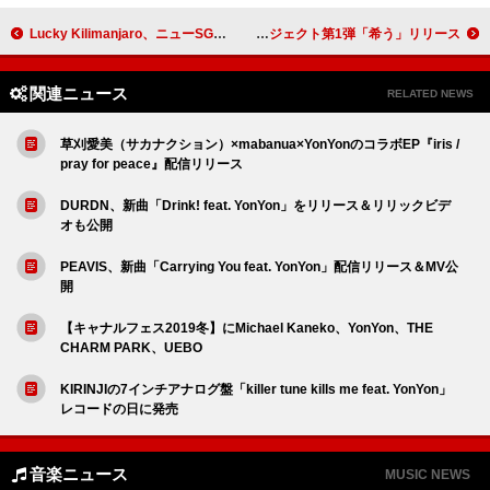
Lucky Kilimanjaro、ニューSG「楽しい美味しいとりすぎてもいい」リリース
粗品、セルフカバープロジェクト第1弾「希う」リリース
関連ニュース
RELATED NEWS
草刈愛美（サカナクション）×mabanua×YonYonのコラボEP『iris /
pray for peace』配信リリース
DURDN、新曲「Drink! feat. YonYon」をリリース＆リリックビデ
オも公開
PEAVIS、新曲「Carrying You feat. YonYon」配信リリース＆MV公
開
【キャナルフェス2019冬】にMichael Kaneko、YonYon、THE
CHARM PARK、UEBO
KIRINJIの7インチアナログ盤「killer tune kills me feat. YonYon」
レコードの日に発売
音楽ニュース
MUSIC NEWS