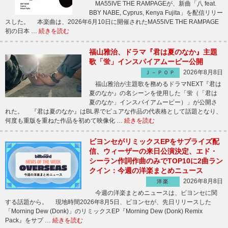
MA55IVE THE RAMPAGEが、新曲「八 feat.
BBY NABE, Cyprus, Kenya Fujita」を配信リリー
スした。 本楽曲は、2026年6月10日に開催されたMA55IVE THE RAMPAGE
初の日本 …
続きを読む
福山雅治、ドラマ『君は夏のなか』主題
歌「蛍」インスパイアムービー公開
2026年8月8日
Ｊ－ＰＯＰ
福山雅治が主題歌を務めるドラマNEXT『君は
夏のなか』の名シーンを使用した「蛍（「君は
夏のなか」インスパイアムービー）」が公開さ
れた。 『君は夏のなか』はBL界でピュアな作品の代表格として話題となり、
何度も重版を重ねた作品を初めて映像化 …
続きを読む
ビヨンセがリミックスEPをサプライズ配
信、ウィーザーの来日公演決定、エド・
シーラン作詞作曲のみでTOP10に2曲ラン
クイン：今週の洋楽まとめニュース
2026年8月8日
洋楽
今週の洋楽まとめニュースは、ビヨンセに関
する話題から。 現地時間2026年8月5日、ビヨンセが、先日リリースした
「Morning Dew (Donk)」のリミックスEP『Morning Dew (Donk) Remix
Pack』をサプ …
続きを読む