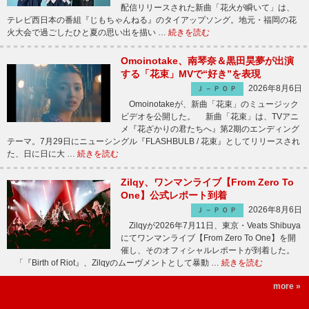
配信リリースされた新曲「花火が瞬いて」は、
テレビ西日本の番組『じもちゃんねる』のタイアップソング。地元・福岡の花
火大会で過ごしたひと夏の思い出を描い …
続きを読む
Omoinotake、南琴奈＆黒田昊夢が出演
する「花束」MVで“好き”を表現
2026年8月6日
Ｊ－ＰＯＰ
Omoinotakeが、新曲「花束」のミュージック
ビデオを公開した。 新曲「花束」は、TVアニ
メ『花ざかりの君たちへ』第2期のエンディング
テーマ。7月29日にニューシングル『FLASHBULB / 花束』としてリリースされ
た、日に日に大 …
続きを読む
Zilqy、ワンマンライブ【From Zero To
One】公式レポート到着
2026年8月6日
Ｊ－ＰＯＰ
Zilqyが2026年7月11日、東京・Veats Shibuya
にてワンマンライブ【From Zero To One】を開
催し、そのオフィシャルレポートが到着した。
「『Birth of Riot』、Zilqyのムーヴメントとして暴動 …
続きを読む
more »