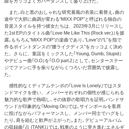
曲をカッコよくカバーダンスして盛り上げた。
また､白と黒のおしゃれな研究着風の衣装に着替え､曲の
途中で大胆に曲調が変わる“MIXX POP”と呼ばれる独自の
音楽スタイルを持つ彼女たちは、2023年3月にリリースし
た1st EPのタイトル曲｢Love Me Like This (Rock ver.)｣を披
露｡もちろん“MIXX POP”の楽曲であり､“Love”の“L”を指で
作るポイントダンスの“腰ライクディス”をカッコよく決め
た。さらに、童謡をミックスした｢Young, Dumb, Stupid｣
やデビュー曲｢O.O｣を｢O.O part.2｣として､センターステー
ジでファンに手を振りながらくつろいだ雰囲気で披露し
た。
感性的なミディアムテンポの｢Love Is Lonely｣ではスタ
ンドマイクを使い、メンバーそれぞれの個性が感じられる
魅力的な歌声で熱唱し､その抜群の歌唱力を証明｡バンドサ
ウンドが印象的な｢Moving On｣では､サインボールを客席
に投げながらパフォーマンスし、メンバー同士でハグをし
たり､肩を組むと歓声が上がった｡また､デビューアルバム
の収録曲｢占 (TANK)｣では､戦車のように突き進むエネルギ