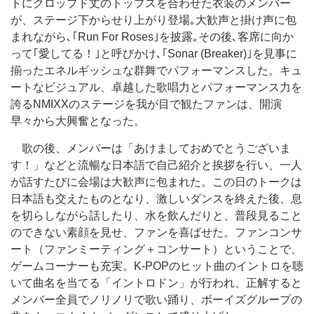
トにクロップド丈のトップスを合わせた衣装のメンバー
が、ステージ下からせり上がり登場｡大歓声と掛け声に包
まれながら､｢Run For Roses｣を披露｡その後､客席に向か
って｢愛してる！｣と呼びかけ､｢Sonar (Breaker)｣を見事に
揃ったエネルギッシュな群舞でパフォーマンスした。キュ
ートなビジュアル、卓越した歌唱力とパフォーマンス力を
誇るNMIXXのステージを我が目で観たファンは、開演
早々から大興奮となった。
歌の後、メンバーは「あけましておめでとうございま
す！」などと流暢な日本語で自己紹介と挨拶を行い、一人
が話すたびに会場は大歓声に包まれた。この日のトークは
日本語も交えたものとなり、激しいダンスを終えた後、息
を切らしながら話したり、水を飲んだりと、普段見ること
のできない素顔を見せ、ファンを喜ばせた。ファンコンサ
ート（ファンミーティング＋コンサート）ということで、
ゲームコーナーも充実。K-POPのヒット曲のイントロを聴
いて曲名を当てる「イントロドン」が行われ、正解すると
メンバー全員でノリノリで歌い踊り、ボーイズグループの