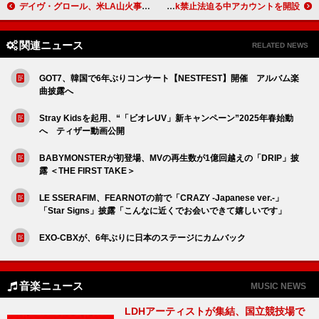
デイヴ・グロール、米LA山火事被災者に食事提供を行い誕生日を過ごす
ボブ・ディラン、全米でTikTok禁止法迫る中アカウントを開設
関連ニュース
RELATED NEWS
GOT7、韓国で6年ぶりコンサート【NESTFEST】開催 アルバム楽
曲披露へ
Stray Kidsを起用、“「ビオレUV」新キャンペーン”2025年春始動
へ ティザー動画公開
BABYMONSTERが初登場、MVの再生数が1億回越えの「DRIP」披
露 ＜THE FIRST TAKE＞
LE SSERAFIM、FEARNOTの前で「CRAZY -Japanese ver.-」
「Star Signs」披露「こんなに近くでお会いできて嬉しいです」
EXO-CBXが、6年ぶりに日本のステージにカムバック
音楽ニュース
MUSIC NEWS
LDHアーティストが集結、国立競技場で