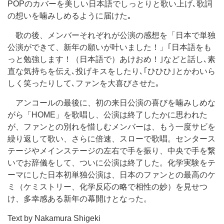
POPのカバーを美しい日本語でしっとりと歌い上げ､歌詞
の想いを噛みしめるように届けた｡
歌の後、メンバーそれぞれが公演の感想を「日本で単独
公演ができて、新年の願いが叶いました！」｢日本語をも
っと勉強します！（日本語で）あけおめ！｣などと話し､素
直な気持ちを伝え､投げキスをしたり､｢ひひひ｣とかわいら
しく笑ったりして､ファンを大喜びさせた｡
アンコールの最後に、初の来日公演の喜びを噛みしめな
がら「HOME」を歌唱し、公演は終了したかに思われた
が、ファンとの別れを惜しむメンバーは、もう一度サビを
繰り返して歌い、さらに倍速、スローで歌唱。センタース
テージやメインステージの左右で手を振り、中央で手を繋
いでお辞儀をして、ついに公演は終了した。化学実験をテ
ーマにした日本初単独公演は、日本のファンとの最高のケ
ミ（ケミストリー、化学反応の略で相性の妙）を見せつ
け、多幸感ある新年の幕開けとなった。
Text by Nakamura Shigeki