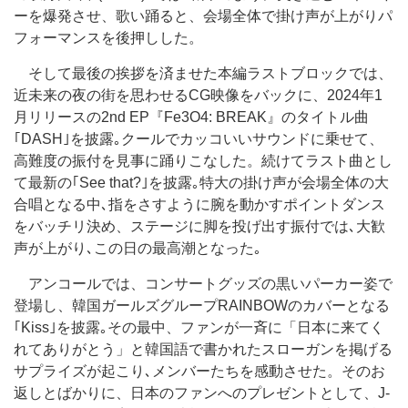
ーを爆発させ、歌い踊ると、会場全体で掛け声が上がりパ
フォーマンスを後押しした。
そして最後の挨拶を済ませた本編ラストブロックでは、
近未来の夜の街を思わせるCG映像をバックに、2024年1
月リリースの2nd EP『Fe3O4: BREAK』のタイトル曲
｢DASH｣を披露｡クールでカッコいいサウンドに乗せて、
高難度の振付を見事に踊りこなした。続けてラスト曲とし
て最新の｢See that?｣を披露｡特大の掛け声が会場全体の大
合唱となる中､指をさすように腕を動かすポイントダンス
をバッチリ決め、ステージに脚を投げ出す振付では､大歓
声が上がり､この日の最高潮となった｡
アンコールでは、コンサートグッズの黒いパーカー姿で
登場し、韓国ガールズグループRAINBOWのカバーとなる
｢Kiss｣を披露｡その最中、ファンが一斉に「日本に来てく
れてありがとう」と韓国語で書かれたスローガンを掲げる
サプライズが起こり､メンバーたちを感動させた。そのお
返しとばかりに、日本のファンへのプレゼントとして、J-