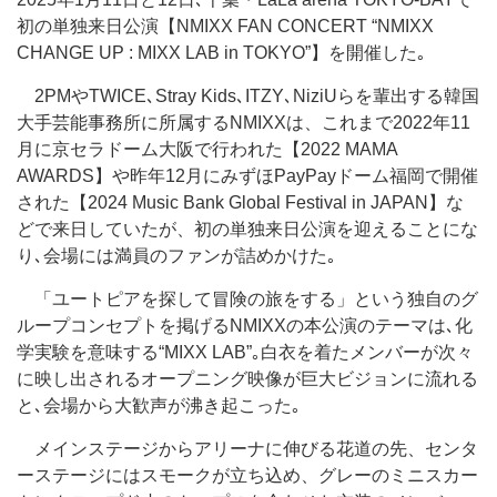
初の単独来日公演【NMIXX FAN CONCERT “NMIXX
CHANGE UP : MIXX LAB in TOKYO”】を開催した｡
2PMやTWICE､Stray Kids､ITZY､NiziUらを輩出する韓国
大手芸能事務所に所属するNMIXXは、これまで2022年11
月に京セラドーム大阪で行われた【2022 MAMA
AWARDS】や昨年12月にみずほPayPayドーム福岡で開催
された【2024 Music Bank Global Festival in JAPAN】な
どで来日していたが、初の単独来日公演を迎えることにな
り､会場には満員のファンが詰めかけた｡
「ユートピアを探して冒険の旅をする」という独自のグ
ループコンセプトを掲げるNMIXXの本公演のテーマは､化
学実験を意味する“MIXX LAB”｡白衣を着たメンバーが次々
に映し出されるオープニング映像が巨大ビジョンに流れる
と､会場から大歓声が沸き起こった｡
メインステージからアリーナに伸びる花道の先、センタ
ーステージにはスモークが立ち込め、グレーのミニスカー