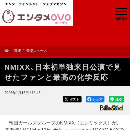
MENU
音楽
音楽ニュース
NMIXX､日本初単独来日公演で見
せたファンと最高の化学反応
2025年1月16日 / 13:45
ポスト
シェア
送る
韓国ガールズグループのNMIXX（エンミックス）が､
2025年1月11日と12日､千葉・LaLa arena TOKYO-BAYで