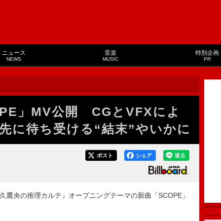
ニュース
音楽
特別企画
NEWS
MUSIC
PR
OPE」MV公開 CGとVFXによ
先に待ち受ける“結末”やいかに
ポスト
シェア
送る
天久鷹央の推理カルテ』オープニングテーマの新曲「SCOPE」