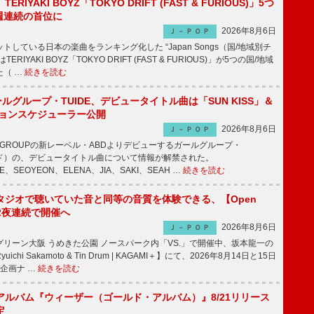
RIYAKI BOYZ「TOKYO DRIFT (FAST & FURIOUS)」5つ
週連続の首位に
2026年8月6日
Ｊ－ＰＯＰ
している日本の楽曲をランキング化した “Japan Songs（国/地域別チ
RIYAKI BOYZ「TOKYO DRIFT (FAST & FURIOUS)」が5つの国/地域
た（ …
続きを読む
ールグループ・TUIDE、デビュータイトル曲は「SUN KISS」＆
ションスケジューラー公開
2026年8月6日
Ｊ－ＰＯＰ
IC GROUPの新レーベル・ABDよりデビューするガールグループ・
ュイド）の、デビュータイトル曲について情報が解禁された。
EE、SEOYEON、ELENA、JIA、SAKI、SEAH …
続きを読む
タジオで聴いていた音と同等の音質を体験できる、【Open
t】2夜連続で開催へ
2026年8月6日
Ｊ－ＰＯＰ
リーン大阪 うめきた公園 ノースパーク内「VS.」で開催中、坂本龍一の
chi Sakamoto & Tin Drum | KAGAMI＋】にて、2026年8月14日と15日
企画ナ …
続きを読む
アルバム『ウィーザー（ゴールド・アルバム）』8/21リリース
定