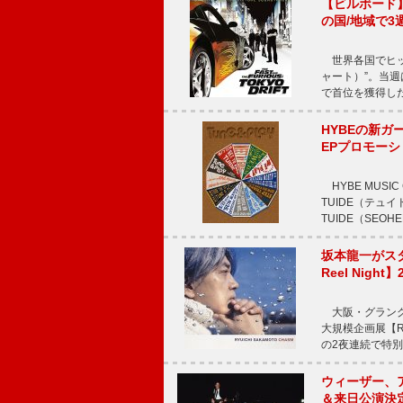
【ビルボード】TE
の国/地域で3
世界各国でヒット
ャート）”。当週はTE
で首位を獲得し
HYBEの新ガ
EPプロモー
HYBE MUS
TUIDE（テ
TUIDE（SEOH
坂本龍一がス
Reel Nigh
大阪・グラング
大規模企画展【Ryui
の2夜連続で特別
ウィーザー、
＆来日公演決