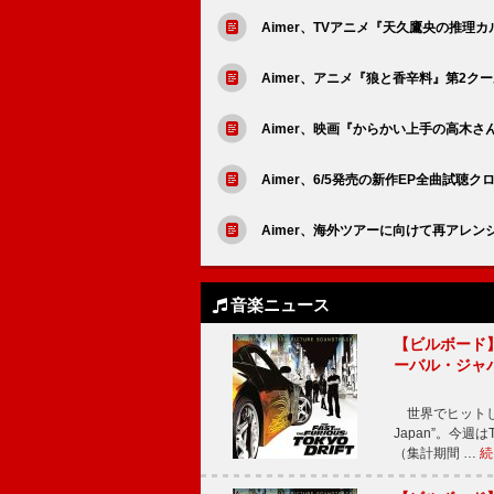
Aimer、TVアニメ『天久鷹央の推理
Aimer、アニメ『狼と香辛料』第2ク
Aimer、映画『からかい上手の高木
Aimer、6/5発売の新作EP全曲試聴
Aimer、海外ツアーに向けて再アレンジした「Re
音楽ニュース
【ビルボード】TE
ーバル・ジャ
世界でヒットしている
Japan”。今週はT
（集計期間 …
続