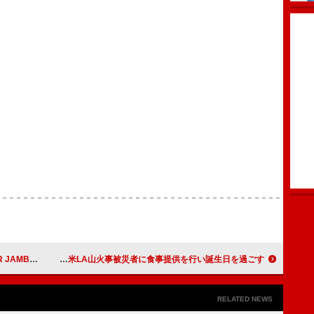
E】に出演決定
デイヴ・グロール、米LA山火事被災者に食事提供を行い誕生日を過ごす
RELATED NEWS