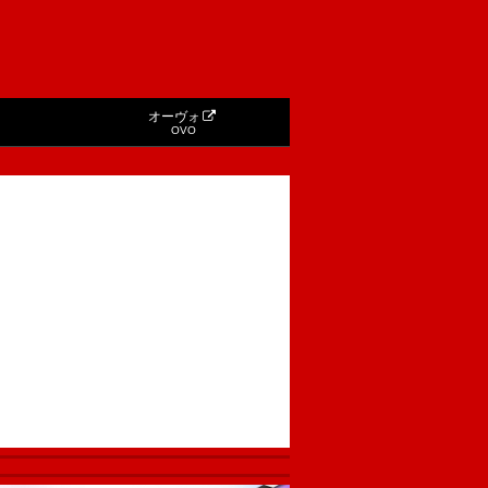
オーヴォ
OVO