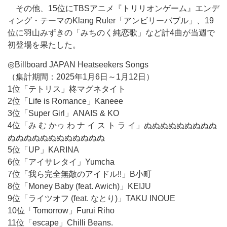
その他、15位にTBSアニメ『トリリオンゲーム』エンデ
ィング・テーマのKlang Ruler「アンビリーバブル」、19
位に羽山みずきの「みちのく純恋歌」など計4曲が当週で
初登場を果たした。
◎Billboard JAPAN Heatseekers Songs
（集計期間：2025年1月6日～1月12日）
1位「テトリス」柊マグネタイト
2位「Life is Romance」Kaneee
3位「Super Girl」ANAIS & KO
4位「み む かゥ わ ナ イ ス ト ラ イ」ぬぬぬぬぬぬぬぬぬ
ぬぬぬぬぬぬぬぬぬぬぬぬ
5位「UP」KARINA
6位「アイサレタイ」Yumcha
7位「我ら完全無敵のアイドル!!」B小町
8位「Money Baby (feat. Awich)」KEIJU
9位「ライツオフ (feat. なとり)」TAKU INOUE
10位「Tomorrow」Furui Riho
11位「escape」Chilli Beans.