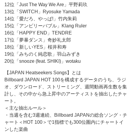
12位「Just The Way We Are」平野莉玖
13位「SWITCH」Ryosuke Yamada
14位「愛だろ、やっぱ!」竹内朱莉
15位「アンビリーバブル」Klang Ruler
16位「HAPPY END」TENDRE
17位「夢暴ダンス」奇妙礼太郎
18位「新しいYES」桜井和寿
19位「みちのく純恋歌」羽山みずき
20位「snooze (feat. SHIKI)」wotaku
【JAPAN Heatseekers Songs】とは
Billboard JAPAN HOT 100を構成するデータのうち、ラジ
オ、ダウンロード、ストリーミング、週間動画再生数を集
計し、その中から急上昇中のアーティストを抽出したチャ
ート。
＜主な抽出ルール＞
・当週を含む3週連続、Billboard JAPANの総合ソング・チ
ャート＜HOT 100＞で1指標でも300位圏内にチャートイ
ンした楽曲