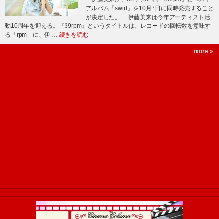
アルバム『swirl』を10月7日に同時発売すること
が決定した。 伊藤美来は今年アーティスト活
動10周年を迎える。『39rpm』というタイトルは、レコードの回転数を意味す
る「rpm」に、伊 …
続きを読む
more »