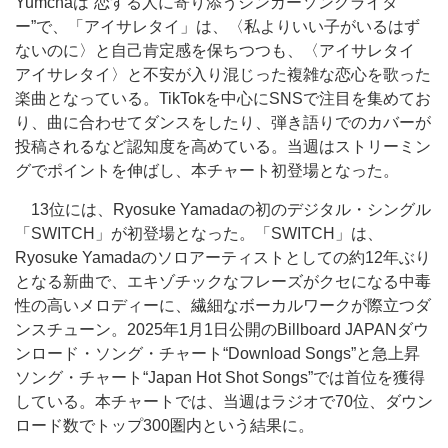
Yumchaは“恋する人に寄り添うシンガーソングライタ
ー”で、「アイサレタイ」は、〈私よりいい子がいるはず
ないのに〉と自己肯定感を保ちつつも、〈アイサレタイ
アイサレタイ〉と不安が入り混じった複雑な恋心を歌った
楽曲となっている。TikTokを中心にSNSで注目を集めてお
り、曲に合わせてダンスをしたり、弾き語りでのカバーが
投稿されるなど認知度を高めている。当週はストリーミン
グでポイントを伸ばし、本チャート初登場となった。
13位には、Ryosuke Yamadaの初のデジタル・シングル
「SWITCH」が初登場となった。「SWITCH」は、
Ryosuke Yamadaのソロアーティストとしての約12年ぶり
となる新曲で、エキゾチックなフレーズがクセになる中毒
性の高いメロディーに、繊細なボーカルワークが際立つダ
ンスチューン。2025年1月1日公開のBillboard JAPANダウ
ンロード・ソング・チャート“Download Songs”と急上昇
ソング・チャート“Japan Hot Shot Songs”では首位を獲得
している。本チャートでは、当週はラジオで70位、ダウン
ロード数でトップ300圏内という結果に。