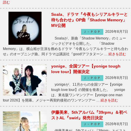
読む
Soala、ドラマ『今夜もシリアルキラーと
待ち合わせ』OP曲「Shadow Memory」
MV公開
2026年8月7日
Ｊ－ＰＯＰ
Soalaが、新曲「Shadow Memory」のミュー
ジックビデオを公開した。 「Shadow
Memory」は、横山裕が主演を務めるドラマ『今夜もシリアルキラーと待ち合わ
せ』のオープニング曲。同ドラマは講談社『good!アフタヌーン …
続きを読む
yonige、全国ツアー【yonige tough
love tour】開催決定
2026年8月7日
Ｊ－ＰＯＰ
yonigeが、11月からの全国ツアー【yonige
tough love tour】の開催を発表した。 yonige
は、東名阪ワンマンツアー【yonige one man
tour 2026】を開幕。メジャー再契約後初のワンマンツアー …
続きを読む
伊藤美来、5thアルバム『39rpm』＆初ベ
ストAL『swirl』発売日決定
2026年8月7日
Ｊ－ＰＯＰ
伊藤美来が、5thアルバム『39rpm』とベスト