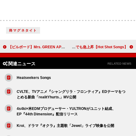
柊マグネタイト
【ビルボード】Mrs. GREEN APPLE「ライラック」DLソング首位キープ 幾田りら新曲が2位に
【Hot Shot Songs】BOYNEXTDOOR「IF I SAY, I LOVE YOU」首位、韓国チャート上昇中のBABYMONSTER「DRIP」が日本でも急上昇
関連ニュース
RELATED NEWS
Heatseekers Songs
CVLTE、TVアニメ『シャングリラ・フロンティア』EDテーマをつ
とめる新曲「realitYhurts.」MV公開
4s4ki×米EDMプロデューサー・YULTRONがユニット結成、
EP『44th Dimension』配信リリース
Kroi、ドラマ『オクラ』主題歌「Jewel」ライブ映像を公開