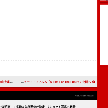
・ホワイトら出演
コールドプレイ、最新ALの“ビジュアル・コンパニオン”となるショート・フィルム『A Film For The Future』公開へ
RELATED NEWS
eat. 中森明菜）」収録＆先行配信が決定 2ショット写真も解禁