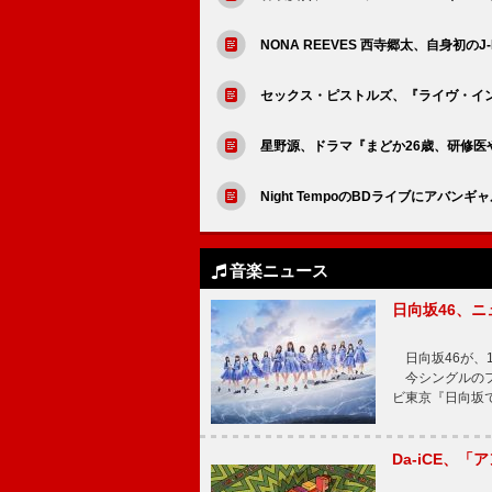
NONA REEVES 西寺郷太、自身初の
セックス・ピストルズ、『ライヴ・イン・ザ
星野源、ドラマ『まどか26歳、研修医や
Night TempoのBDライブにアバンギャ
音楽ニュース
日向坂46、
日向坂46が、1
今シングルのフ
ビ東京『日向坂
Da-iCE、