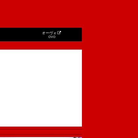
オーヴォ
OVO