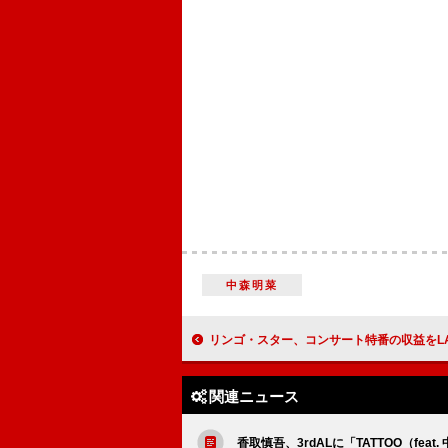
中森明菜
リンゴ・スター、コンサート特番の収益をLA山火事の救援活動に寄付 シェリル・クロウ／ジャック
関連ニュース
香取慎吾、3rdALに「TATTOO（f