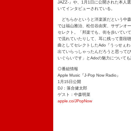
JAZZ-』や、1月1日に公開された本人選曲の
いてインタビューされている。
どちらかというと洋楽派だという中森だが、プレ
では福山雅治、松任谷由実、サザンオール
セレクト。「邦楽でも、街を歩いてい
で流れていたりして、耳に残って普段
曲としてセレクトしたAdo『うっせぇ
出ていらっしゃったんだろうと思って
いぐらいです」とAdoの魅力について
◎番組情報
Apple Music『J-Pop Now Radio』
1月15日公開
DJ：落合健太郎
ゲスト：中森明菜
apple.co/JPopNow