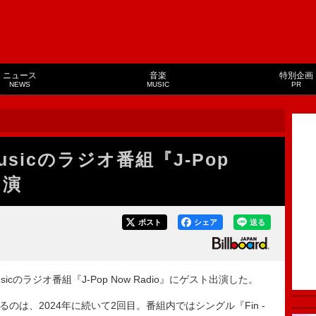
ニュース
音楽
特別企画
NEWS
MUSIC
PR
usicのラジオ番組『J-Pop
出演
ポスト
シェア
送る
icのラジオ番組『J-Pop Now Radio』にゲスト出演した。
演するのは、2024年に続いて2回目。番組内ではシングル『Fin -