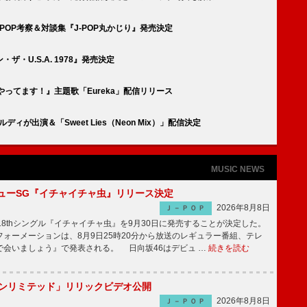
J-POP考察＆対談集『J-POP丸かじり』発売決定
・U.S.A. 1978』発売決定
ってます！』主題歌「Eureka」配信リリース
ルディが出演＆「Sweet Lies（Neon Mix）」配信決定
MUSIC NEWS
ニューSG『イチャイチャ虫』リリース決定
2026年8月8日
Ｊ－ＰＯＰ
8thシングル『イチャイチャ虫』を9月30日に発売することが決定した。
ォーメーションは、8月9日25時20分から放送のレギュラー番組、テレ
で会いましょう』で発表される。 日向坂46はデビュ …
続きを読む
「アンリミテッド」リリックビデオ公開
2026年8月8日
Ｊ－ＰＯＰ