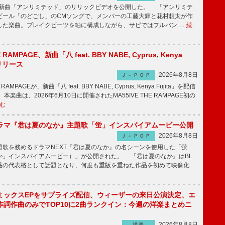
、最新曲「アンリミテッド」のリリックビデオを公開した。 「アンリミテ
ビール「のどごし」のCMソングで、メンバーの工藤大輝と花村想太が作
した楽曲。ブレイクビーツを軸に構成しながら、サビではフルバン …
続
E RAMPAGE、新曲「八 feat. BBY NABE, Cyprus, Kenya
信リリース
2026年8月8日
Ｊ－ＰＯＰ
RAMPAGEが、新曲「八 feat. BBY NABE, Cyprus, Kenya Fujita」を配信
楽曲は、2026年6月10日に開催されたMA55IVE THE RAMPAGE初の
む
ラマ『君は夏のなか』主題歌「蛍」インスパイアムービー公開
2026年8月8日
Ｊ－ＰＯＰ
歌を務めるドラマNEXT『君は夏のなか』の名シーンを使用した「蛍
か」インスパイアムービー）」が公開された。 『君は夏のなか』はBL
品の代表格として話題となり、何度も重版を重ねた作品を初めて映像化 …
ミックスEPをサプライズ配信、ウィーザーの来日公演決定、エ
作詞作曲のみでTOP10に2曲ランクイン：今週の洋楽まとめニ
2026年8月8日
洋楽