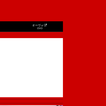
オーヴォ
OVO