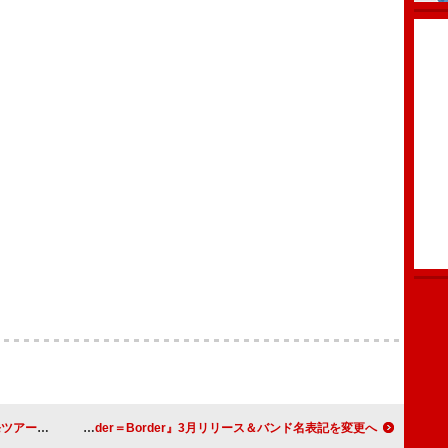
異色対バン
XIIX、EP『Border＝Border』3月リリース＆バンド名表記を変更へ