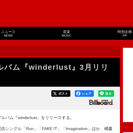
ニュース
音楽
特別企画
NEWS
MUSIC
PR
ルバム『winderlust』3月リリ
ポスト
シェア
送る
アルバム『winderlust』をリリースする。
グル「Run」「FAKE IT」「Imagination」ほか、橘慶