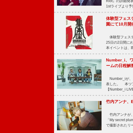
Riot』の詳細
1stライブより
体験型フェスティバ
園にて10月開
体験型フェスティバル
25日の2日間
本イベントは、
Number_i、
ームの日程解
Number_iが、
表した。 本ツア
【Number_i LI
竹内アンナ、E
竹内アンナが、8
「My secre
で撮影されたリード曲