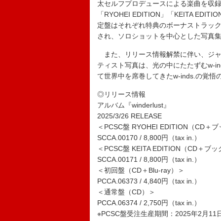
太セルフプロデュースによる楽曲を収録
「RYOHEI EDITION」「KEITA 
定盤はそれぞれ特典のボーナストラック
され、ソロショットを中心とした写真
また、リリース情報解禁に伴い、ジャ
ティスト写真は、光の中にたたずむw-i
て世界中を席巻してきたw-inds.の
◎リリース情報
アルバム『winderlust』
2025/3/26 RELEASE
＜PCSC盤 RYOHEI EDITION（CD
SCCA.00170 / 8,800円（tax in.）
＜PCSC盤 KEITA EDITION（CD＋
SCCA.00171 / 8,800円（tax in.）
＜初回盤（CD＋Blu-ray）＞
PCCA.06373 / 4,840円（tax in.）
＜通常盤（CD）＞
PCCA.06374 / 2,750円（tax in.）
※PCSC盤受注生産期間：2025年2月11