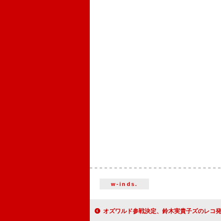
w-inds.
オズワルド参戦決定、鈴木実貴子ズのレコ発ツアー初日公演で