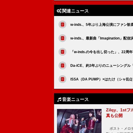
関連ニュース
w-inds.、5年ぶり上海公演にファ
w-inds.、最新曲「Imagination」配信
「w-inds.の今を出し切った」、22周年
Da-iCE、約3年ぶりのニューシングル
ISSA（DA PUMP）×はたけ（シャ乱Q
音楽ニュース
Zilqy、1s
真も公開
ポスト・メロディッ