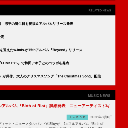
RELATED NEWS
ン歓喜 涼平の誕生日を祝福＆アルバムリリース発表
決定
を迎えたw-inds.が15thアルバム『Beyond』リリース
『FUNKEYS』で和田アキ子とのコラボを発表
）が共作、大人のクリスマスソング「The Christmas Song」配信
MUSIC NEWS
tフルアルバム『Birth of Riot』詳細発表 ニューアーティスト写
2026年8月6日
Ｊ－ＰＯＰ
ク・ニューメタルバンドのZilqyが、1stフルアルバム『Birth of