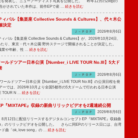
発表を発表し、ニューアーティスト写真を公開した。 昨年12月のZilqyの
予告がされていた本作は、前作EPで産 …
続きを読む
ル【集楽座 Collective Sounds & Cultures】、代々木公
催決定
2026年8月6日
Ｊ－ＰＯＰ
【集楽座 Collective Sounds & Cultures】が、2026年10月24日、
にわたり、東京・代々木公園 野外ステージで開催されることが決定した。
職業や年齢、性 …
続きを読む
ワールドツアー日本公演【Number_i LIVE TOUR No.III】5大ド
禁
2026年8月6日
Ｊ－ＰＯＰ
ワールドツアー日本公演【Number_i LIVE TOUR No.III】の公演日程を発
ーでは、2026年10月より全国5都市の5大ドームで行われる日本公演
VE TOUR N …
続きを読む
P『MIXTAPE』収録の新曲リリックビデオを2週連続公開
2026年8月6日
Ｊ－ＰＯＰ
月12日に配信リリースするデジタルコンセプトEP『MIXTAPE』収録曲
t plum」のリリックビデオを公開した。 さらに同EPのリリース日には、台湾
「ok, love song」の …
続きを読む