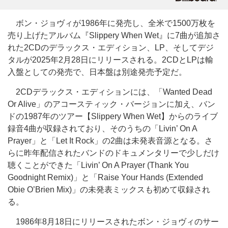
ボン・ジョヴィが1986年に発売し、全米で1500万枚を
売り上げたアルバム『Slippery When Wet』に7曲が追加さ
れた2CDのデラックス・エディション、LP、そしてデジ
タルが2025年2月28日にリリースされる。2CDとLPは輸
入盤としての発売で、日本盤は別途発売予定だ。
2CDデラックス・エディションには、「Wanted Dead
Or Alive」のアコースティック・バージョンに加え、バン
ドの1987年のツアー【Slippery When Wet】からのライブ
録音4曲が収録されており、そのうちの「Livin’ On A
Prayer」と「Let It Rock」の2曲は未発表音源となる。さ
らに昨年配信されたバンドのドキュメンタリーで少しだけ
聴くことができた「Livin’ On A Prayer (Thank You
Goodnight Remix)」と「Raise Your Hands (Extended
Obie O’Brien Mix)」の未発表ミックスも初めて収録され
る。
1986年8月18日にリリースされたボン・ジョヴィのサー