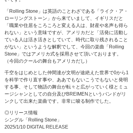
「Rolling Stone」は英語のことわざである「ライク・ア・
ローリングストーン」から来ていまして、イギリスだと
「職業や住居をころころと変える人は、財産や名声も得ら
れない」という意味ですが、アメリカだと「活発に活動し
ている人は活き活きとしていて、時代に取り残されること
がない」というような解釈でして、今回の楽曲「Rolling
Stone」ではアメリカ式を採用させて頂いております。
（今回のクールの舞台もアメリカだし）
千空をはじめとした仲間達が文明が途絶えた世界で0から1
を科学で作り直す事や、ああでもないこうでもないと発明
する事、そして物語の舞台が転々と広がっていく様とミュ
ージシャンとしての自分及びBREIMENというバンドがリ
ンクして出来た楽曲です。非常に唆る制作でした。
◎リリース情報
シングル「Rolling Stone」
2025/1/10 DIGITAL RELEASE