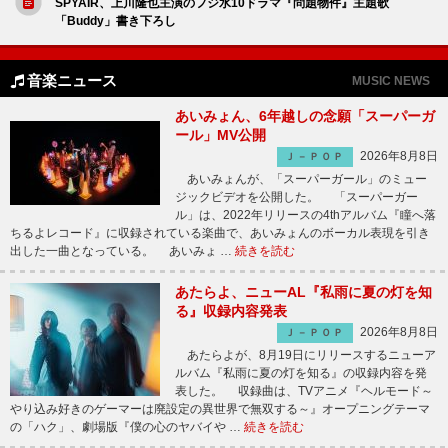
SPYAIR、上川隆也主演のフジ水10ドラマ『問題物件』主題歌
「Buddy」書き下ろし
音楽ニュース
MUSIC NEWS
あいみょん、6年越しの念願「スーパーガ
ール」MV公開
2026年8月8日
Ｊ－ＰＯＰ
あいみょんが、「スーパーガール」のミュー
ジックビデオを公開した。 「スーパーガー
ル」は、2022年リリースの4thアルバム『瞳へ落
ちるよレコード』に収録されている楽曲で、あいみょんのボーカル表現を引き
出した一曲となっている。 あいみょ …
続きを読む
あたらよ、ニューAL『私雨に夏の灯を知
る』収録内容発表
2026年8月8日
Ｊ－ＰＯＰ
あたらよが、8月19日にリリースするニューア
ルバム『私雨に夏の灯を知る』の収録内容を発
表した。 収録曲は、TVアニメ『ヘルモード～
やり込み好きのゲーマーは廃設定の異世界で無双する～』オープニングテーマ
の「ハク」、劇場版『僕の心のヤバイや …
続きを読む