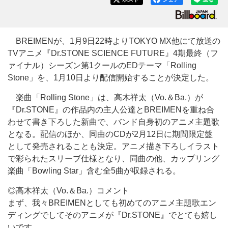
BREIMENが、1月9日22時よりTOKYO MX他にて放送の
TVアニメ『Dr.STONE SCIENCE FUTURE』4期最終（フ
ァイナル）シーズン第1クールのEDテーマ「Rolling
Stone」を、1月10日より配信開始することが決定した。
楽曲「Rolling Stone」は、高木祥太（Vo.＆Ba.）が
『Dr.STONE』の作品内の主人公達とBREIMENを重ね合
わせて書き下ろした新曲で、バンド自身初のアニメ主題歌
となる。配信のほか、同曲のCDが2月12日に期間限定盤
として発売されることも決定。アニメ描き下ろしイラスト
で彩られたスリーブ仕様となり、同曲の他、カップリング
楽曲「Bowling Star」含む全5曲が収録される。
◎高木祥太（Vo.＆Ba.）コメント
まず、我々BREIMENとしても初めてのアニメ主題歌エン
ディングでしてそのアニメが『Dr.STONE』でとても嬉し
いです。