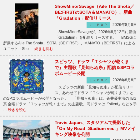
ShowMinorSavage（Aile The Shota／
BE:FIRSTのSOTA＆MANATO）、新曲
「Gradation」配信リリース
2026年8月8日
Ｊ－ＰＯＰ
ShowMinorSavageが、2026年8月12日に新曲
「Gradation」を配信リリースする。 BMSGに
所属するAile The Shota、SOTA（BE:FIRST）、MANATO（BE:FIRST）による
ユニット・Sho …
続きを読む
スピッツ、ドラマ『Ｔシャツが乾くま
で』主題歌「見知らぬ糸」配信＆SPコラ
ボムービー公開
2026年8月8日
Ｊ－ＰＯＰ
スピッツの新曲「見知らぬ糸」が配信リリー
ス、あわせてドラマ『Ｔシャツが乾くまで』と
のSPコラボムービーが公開となった。 「見知らぬ糸」は、蒼井優主演のTBS
系 金曜ドラマ『Ｔシャツが乾くまで』の主題歌。同ドラマは『silent』などを手
…
続きを読む
Travis Japan、スタジアムで撮影した
「On My Road -Stadium ver.-」MVメイ
キング映像を公開