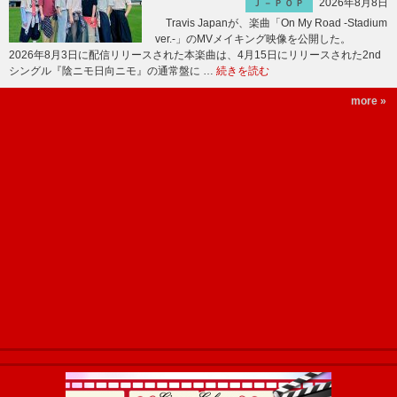
2026年8月8日
Ｊ－ＰＯＰ
Travis Japanが、楽曲「On My Road -Stadium
ver.-」のMVメイキング映像を公開した。
2026年8月3日に配信リリースされた本楽曲は、4月15日にリリースされた2nd
シングル『陰ニモ日向ニモ』の通常盤に …
続きを読む
more »