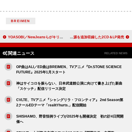
BREIMEN
YOASOBI／NewJeansらがキリバン突破：今週のストリーミングまとめ
ボン・ジョヴィ、1986年の『Slippery When Wet』に未発表音源を追加収録した2CD＆LP発売
関連ニュース
RELATED NEWS
OP曲はALI／ED曲はBREIMEN、TVアニメ『Dr.STONE SCIENCE
FUTURE』2025年1月スタート
神はサイコロを振らない、日本武道館公演に向けて書き上げた新曲
「スケッチ」配信リリース決定
CVLTE、TVアニメ『シャングリラ・フロンティア』 2nd Season第
2クールEDテーマ「realitYhurts.」配信開始
SHISHAMO、野音恒例ライブが2025年も開催決定 初の計4日間開
催へ